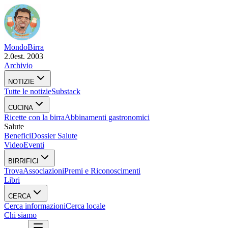
Mondo
Birra
2.0
est. 2003
Archivio
NOTIZIE
Tutte le notizie
Substack
CUCINA
Ricette con la birra
Abbinamenti gastronomici
Salute
Benefici
Dossier Salute
Video
Eventi
BIRRIFICI
Trova
Associazioni
Premi e Riconoscimenti
Libri
CERCA
Cerca informazioni
Cerca locale
Chi siamo