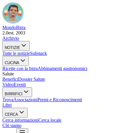
Mondo
Birra
2.0
est. 2003
Archivio
NOTIZIE
Tutte le notizie
Substack
CUCINA
Ricette con la birra
Abbinamenti gastronomici
Salute
Benefici
Dossier Salute
Video
Eventi
BIRRIFICI
Trova
Associazioni
Premi e Riconoscimenti
Libri
CERCA
Cerca informazioni
Cerca locale
Chi siamo