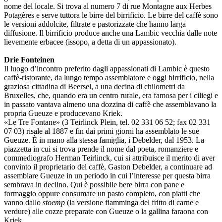
nome del locale. Si trova al numero 7 di rue Montagne aux Herbes
Potagères e serve tuttora le birre del birrificio. Le birre del caffè sono
le versioni addolcite, filtrate e pastorizzate che hanno larga
diffusione. Il birrificio produce anche una Lambic vecchia dalle note
lievemente erbacee (issopo, a detta di un appassionato).
Drie Fonteinen
Il luogo d’incontro preferito dagli appassionati di Lambic è questo
caffè-ristorante, da lungo tempo assemblatore e oggi birrificio, nella
graziosa cittadina di Beersel, a una decina di chilometri da
Bruxelles, che, quando era un centro rurale, era famosa per i ciliegi e
in passato vantava almeno una dozzina di caffè che assemblavano la
propria Gueuze e producevano Kriek.
«Le Tre Fontane» (3 Teirlinck Plein, tel. 02 331 06 52; fax 02 331
07 03) risale al 1887 e fin dai primi giorni ha assemblato le sue
Gueuze. È in mano alla stessa famiglia, i Debelder, dal 1953. La
piazzetta in cui si trova prende il nome dal poeta, romanziere e
commediografo Herman Teirlinck, cui si attribuisce il merito di aver
convinto il proprietario del caffè, Gaston Debelder, a continuare ad
assemblare Gueuze in un periodo in cui l’interesse per questa birra
sembrava in declino. Qui è possibile bere birra con pane e
formaggio oppure consumare un pasto completo, con piatti che
vanno dallo
stoemp
(la versione fiamminga del fritto di carne e
verdure) alle cozze preparate con Gueuze o la gallina faraona con
Kriek.