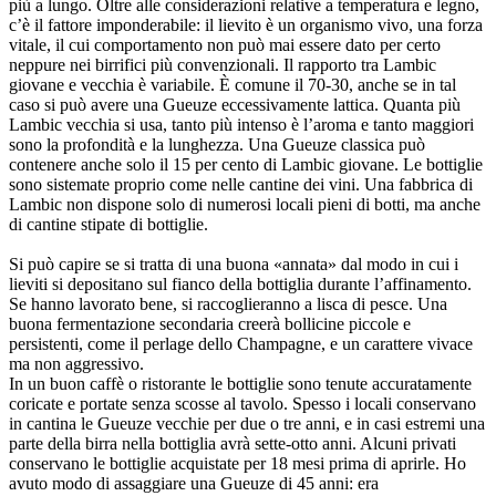
più a lungo. Oltre alle considerazioni relative a temperatura e legno,
c’è il fattore imponderabile: il lievito è un organismo vivo, una forza
vitale, il cui comportamento non può mai essere dato per certo
neppure nei birrifici più convenzionali. Il rapporto tra Lambic
giovane e vecchia è variabile. È comune il 70-30, anche se in tal
caso si può avere una Gueuze eccessivamente lattica. Quanta più
Lambic vecchia si usa, tanto più intenso è l’aroma e tanto maggiori
sono la profondità e la lunghezza. Una Gueuze classica può
contenere anche solo il 15 per cento di Lambic giovane. Le bottiglie
sono sistemate proprio come nelle cantine dei vini. Una fabbrica di
Lambic non dispone solo di numerosi locali pieni di botti, ma anche
di cantine stipate di bottiglie.
Si può capire se si tratta di una buona «annata» dal modo in cui i
lieviti si depositano sul fianco della bottiglia durante l’affinamento.
Se hanno lavorato bene, si raccoglieranno a lisca di pesce. Una
buona fermentazione secondaria creerà bollicine piccole e
persistenti, come il perlage dello Champagne, e un carattere vivace
ma non aggressivo.
In un buon caffè o ristorante le bottiglie sono tenute accuratamente
coricate e portate senza scosse al tavolo. Spesso i locali conservano
in cantina le Gueuze vecchie per due o tre anni, e in casi estremi una
parte della birra nella bottiglia avrà sette-otto anni. Alcuni privati
conservano le bottiglie acquistate per 18 mesi prima di aprirle. Ho
avuto modo di assaggiare una Gueuze di 45 anni: era