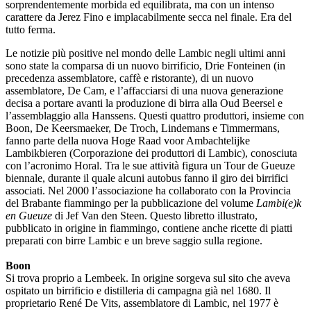
sorprendentemente morbida ed equilibrata, ma con un intenso
carattere da Jerez Fino e implacabilmente secca nel finale. Era del
tutto ferma.
Le notizie più positive nel mondo delle Lambic negli ultimi anni
sono state la comparsa di un nuovo birrificio, Drie Fonteinen (in
precedenza assemblatore, caffè e ristorante), di un nuovo
assemblatore, De Cam, e l’affacciarsi di una nuova generazione
decisa a portare avanti la produzione di birra alla Oud Beersel e
l’assemblaggio alla Hanssens. Questi quattro produttori, insieme con
Boon, De Keersmaeker, De Troch, Lindemans e Timmermans,
fanno parte della nuova Hoge Raad voor Ambachtelijke
Lambikbieren (Corporazione dei produttori di Lambic), conosciuta
con l’acronimo Horal. Tra le sue attività figura un Tour de Gueuze
biennale, durante il quale alcuni autobus fanno il giro dei birrifici
associati. Nel 2000 l’associazione ha collaborato con la Provincia
del Brabante fiammingo per la pubblicazione del volume
Lambi(e)k
en Gueuze
di Jef Van den Steen. Questo libretto illustrato,
pubblicato in origine in fiammingo, contiene anche ricette di piatti
preparati con birre Lambic e un breve saggio sulla regione.
Boon
Si trova proprio a Lembeek. In origine sorgeva sul sito che aveva
ospitato un birrificio e distilleria di campagna già nel 1680. Il
proprietario René De Vits, assemblatore di Lambic, nel 1977 è