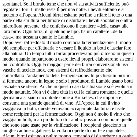
spontanei. Se il birraio teme che non vi sia attività sufficiente, può
regolare i fori. Il malto resta lì per una notte, i lieviti entrano e si
mettono all’opera. Alcuni birrai esitano perfino a rifare il tetto o una
parte della struttura per timore di disturbare i lieviti spontanei o altra
microflora presente, che conferiscono il carattere «della casa» alle
loro birre. Ogni birra, di qualunque tipo, ha un carattere «della
casa», ma nessuna quanto le Lambic.
Dopo aver raffreddato il mosto comincia la fermentazione. Il modo
più semplice per effettuarla è versare il liquido in botti e lasciar fare
alla natura. Un tempo tutti i birrai procedevano più o meno in questo
modo; quando impararono a usare lieviti propri, elaborarono sistemi
più controllati. Oggi la maggior parte dei birrai convenzionali usa
vasche di acciaio inox, con sistemi di raffreddamento che
controllano l’andamento della fermentazione. In pochissimi birrifici
si fermenta ancora in legno e solo i produttori di Lambic usano botti
lasciate a se stesse. Anche in questo caso la situazione si è evoluta in
modo naturale. Non vi è altra città in cui la cultura romanza e quella
germanica si siano incontrate come a Bruxelles, che importa e
consuma una grande quantità di vino. All’epoca in cui il vino
viaggiava in botti, queste venivano accaparrate dai birrai e usate
come recipienti per la fermentazione. Oggi non è molto il vino che
viaggia in botti, ma i produttori di Lambic possono comprare quelle
che sono state usate per la vinificazione. I recipienti giacciono in
lunghe cantine o gallerie, talvolta ricoperte di muffe e ragnatele.
Alcuni birrai esitano a pulire troppo, temendo di disturbare un ospite