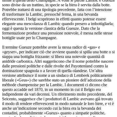
simile a quella dello Champagne. A volte le parole Lambic e Gueuze
sono divise da un trattino, in specie se la birra è servita dalla botte.
Potrebbe trattarsi di una tipologia precedente, fatta con l’intenzione
di trasformare la Lambic, pressoché ferma, in una bevanda
effervescente. I belgi scoprirono in effetti quanto potesse essere
elegante una mescolanza di Lambic quando presero a imbottigliarla;
oggi è questa la versione classica della Gueuze. Dato che la
fermentazione produce una pressione notevole, è messa nelle stesse
bottiglie usate per lo Champagne.
Il termine Gueuze potrebbe avere la stessa radice di «gas» e
«geyser», per indicare ciò che avviene quando si spilla una botte o si
stappa una bottiglia frizzante: si libera una notevole quantità di
anidride carbonica. Altri suggeriscono che il nome potrebbe nascere
dalle pressioni politiche e dalle rivolte del Payottenland contro la
dominazione spagnola o a favore di quella olandese. Un’altra
versione attribuisce il nome a un sindaco di Lembeek politicamente
liberale («Geus») che sarebbe stato un pioniere dell’adozione della
méthode champenoise per la Lambic. I documenti ci dicono che
questo accadde nel 1870, in un momento in cui il Belgio era
indipendente da vari decenni. Un riferimento molto precedente, del
Seicento, suggerisce che i produttori di Lambic avevano già trovato
il modo di rendere effervescenti in modo naturale le loro birre, e vi è
anche un’indicazione secondo cui la birra era la bevanda dei
contadini, probabilmente «Gueux» quanto a simpatie politiche,