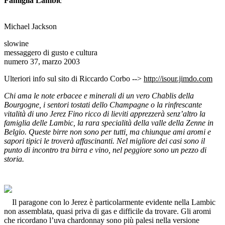
Famiglia Lambic
Michael Jackson
slowine
messaggero di gusto e cultura
numero 37, marzo 2003
Ulteriori info sul sito di Riccardo Corbo -->
http://isour.jimdo.com
Chi ama le note erbacee e minerali di un vero Chablis della
Bourgogne, i sentori tostati dello Champagne o la rinfrescante
vitalità di uno Jerez Fino ricco di lieviti apprezzerà senz’altro la
famiglia delle Lambic, la rara specialità della valle della Zenne in
Belgio. Queste birre non sono per tutti, ma chiunque ami aromi e
sapori tipici le troverà affascinanti. Nel migliore dei casi sono il
punto di incontro tra birra e vino, nel peggiore sono un pezzo di
storia.
Il paragone con lo Jerez è particolarmente evidente nella Lambic
non assemblata, quasi priva di gas e difficile da trovare. Gli aromi
che ricordano l’uva chardonnay sono più palesi nella versione