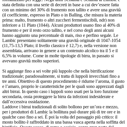
stata definita con una serie di decreti in base a cui dev’essere fatta
con un minimo del 30% di frumento non tallito e avere una gravità
(il coefficiente, espresso in Plato o in Balling, che misura la materia
prima: malto, frumento o altri zuccheri fermentiscibili, ndr) non
inferiore a 11 Plato (1044). Alcuni produttori usano fino al 40% di
frumento e per il resto orzo tallito, e nel corso degli anni alcuni
hanno aggiunto una percentuale di mais, riso e perfino segale. Le
Lambic presentano solitamente una gravità originale di 1047-1054
(11,75-13,5 Plato; il livello classico è 12,7) e, nella versione non
assemblata, arrivano in genere a un contenuto alcolico tra il 5 e il
6,5% in volume. Come in molte tipologie di birra, in passato si
avevano gravità molto superiori.
Si aggiunge fino a sei volte più luppolo che nella birrificazione
tradizionale; paradossalmente, si tratta di luppoli invecchiati fino a
tre anni. Obiettivo di questo procedimento è ridurne l’aroma, il gusto
e l’amaro, proprio le caratteristiche per le quali sono apprezzati dagli
altri birrai. In questo caso i luppoli sono usati per la loro funzione
secondaria, ossia proteggere la birra da infezioni indesiderate e
dall’eccessiva ossidazione.
Laddove i birrai tradizionali di solito bollono per un’ora e mezzo,
per i produttori di Lambic la bollitura può durare più di tre ore e in
qualche caso fino a sei. È poi la volta del passaggio più critico: il
mosto bollito è raffreddato in una bassa vasca aperta nella soffitta del