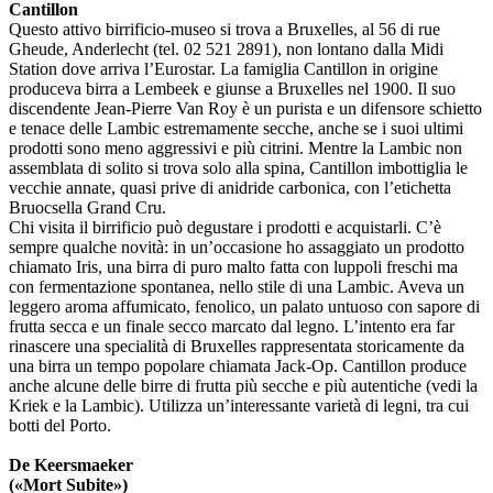
Cantillon
Questo attivo birrificio-museo si trova a Bruxelles, al 56 di rue
Gheude, Anderlecht (tel. 02 521 2891), non lontano dalla Midi
Station dove arriva l’Eurostar. La famiglia Cantillon in origine
produceva birra a Lembeek e giunse a Bruxelles nel 1900. Il suo
discendente Jean-Pierre Van Roy è un purista e un difensore schietto
e tenace delle Lambic estremamente secche, anche se i suoi ultimi
prodotti sono meno aggressivi e più citrini. Mentre la Lambic non
assemblata di solito si trova solo alla spina, Cantillon imbottiglia le
vecchie annate, quasi prive di anidride carbonica, con l’etichetta
Bruocsella Grand Cru.
Chi visita il birrificio può degustare i prodotti e acquistarli. C’è
sempre qualche novità: in un’occasione ho assaggiato un prodotto
chiamato Iris, una birra di puro malto fatta con luppoli freschi ma
con fermentazione spontanea, nello stile di una Lambic. Aveva un
leggero aroma affumicato, fenolico, un palato untuoso con sapore di
frutta secca e un finale secco marcato dal legno. L’intento era far
rinascere una specialità di Bruxelles rappresentata storicamente da
una birra un tempo popolare chiamata Jack-Op. Cantillon produce
anche alcune delle birre di frutta più secche e più autentiche (vedi la
Kriek e la Lambic). Utilizza un’interessante varietà di legni, tra cui
botti del Porto.
De Keersmaeker
(«Mort Subite»)