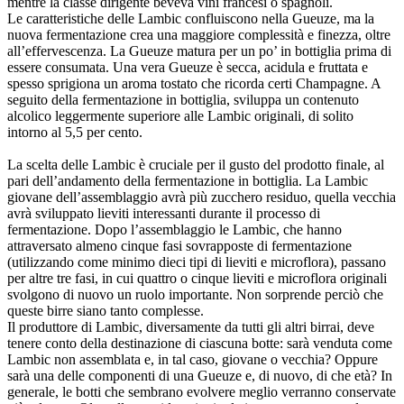
mentre la classe dirigente beveva vini francesi o spagnoli.
Le caratteristiche delle Lambic confluiscono nella Gueuze, ma la
nuova fermentazione crea una maggiore complessità e finezza, oltre
all’effervescenza. La Gueuze matura per un po’ in bottiglia prima di
essere consumata. Una vera Gueuze è secca, acidula e fruttata e
spesso sprigiona un aroma tostato che ricorda certi Champagne. A
seguito della fermentazione in bottiglia, sviluppa un contenuto
alcolico leggermente superiore alle Lambic originali, di solito
intorno al 5,5 per cento.
La scelta delle Lambic è cruciale per il gusto del prodotto finale, al
pari dell’andamento della fermentazione in bottiglia. La Lambic
giovane dell’assemblaggio avrà più zucchero residuo, quella vecchia
avrà sviluppato lieviti interessanti durante il processo di
fermentazione. Dopo l’assemblaggio le Lambic, che hanno
attraversato almeno cinque fasi sovrapposte di fermentazione
(utilizzando come minimo dieci tipi di lieviti e microflora), passano
per altre tre fasi, in cui quattro o cinque lieviti e microflora originali
svolgono di nuovo un ruolo importante. Non sorprende perciò che
queste birre siano tanto complesse.
Il produttore di Lambic, diversamente da tutti gli altri birrai, deve
tenere conto della destinazione di ciascuna botte: sarà venduta come
Lambic non assemblata e, in tal caso, giovane o vecchia? Oppure
sarà una delle componenti di una Gueuze e, di nuovo, di che età? In
generale, le botti che sembrano evolvere meglio verranno conservate