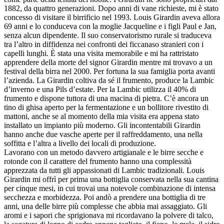
1882, da quattro generazioni. Dopo anni di vane richieste, mi è stato
concesso di visitare il birrificio nel 1993. Louis Girardin aveva allora
69 anni e lo conduceva con la moglie Jacqueline e i figli Paul e Jan,
senza alcun dipendente. Il suo conservatorismo rurale si traduceva
tra l’altro in diffidenza nei confronti dei ficcanaso stranieri con i
capelli lunghi. È stata una visita memorabile e mi ha rattristato
apprendere della morte del signor Girardin mentre mi trovavo a un
festival della birra nel 2000. Per fortuna la sua famiglia porta avanti
l’azienda. La Girardin coltiva da sé il frumento, produce la Lambic
d’inverno e una Pils d’estate. Per la Lambic utilizza il 40% di
frumento e dispone tuttora di una macina di pietra. C’è ancora un
tino di ghisa aperto per la fermentazione e un bollitore rivestito di
mattoni, anche se al momento della mia visita era appena stato
installato un impianto più moderno. Gli incontentabili Girardin
hanno anche due vasche aperte per il raffreddamento, una nella
soffitta e l’altra a livello dei locali di produzione.
Lavorano con un metodo davvero artigianale e le birre secche e
rotonde con il carattere del frumento hanno una complessità
apprezzata da tutti gli appassionati di Lambic tradizionali. Louis
Girardin mi offrì per prima una bottiglia conservata nella sua cantina
per cinque mesi, in cui trovai una notevole combinazione di intensa
secchezza e morbidezza. Poi andò a prendere una bottiglia di tre
anni, una delle birre più complesse che abbia mai assaggiato. Gli
aromi e i sapori che sprigionava mi ricordavano la polvere di talco,