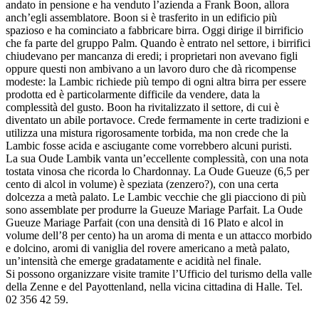
andato in pensione e ha venduto l’azienda a Frank Boon, allora
anch’egli assemblatore. Boon si è trasferito in un edificio più
spazioso e ha cominciato a fabbricare birra. Oggi dirige il birrificio
che fa parte del gruppo Palm. Quando è entrato nel settore, i birrifici
chiudevano per mancanza di eredi; i proprietari non avevano figli
oppure questi non ambivano a un lavoro duro che dà ricompense
modeste: la Lambic richiede più tempo di ogni altra birra per essere
prodotta ed è particolarmente difficile da vendere, data la
complessità del gusto. Boon ha rivitalizzato il settore, di cui è
diventato un abile portavoce. Crede fermamente in certe tradizioni e
utilizza una mistura rigorosamente torbida, ma non crede che la
Lambic fosse acida e asciugante come vorrebbero alcuni puristi.
La sua Oude Lambik vanta un’eccellente complessità, con una nota
tostata vinosa che ricorda lo Chardonnay. La Oude Gueuze (6,5 per
cento di alcol in volume) è speziata (zenzero?), con una certa
dolcezza a metà palato. Le Lambic vecchie che gli piacciono di più
sono assemblate per produrre la Gueuze Mariage Parfait. La Oude
Gueuze Mariage Parfait (con una densità di 16 Plato e alcol in
volume dell’8 per cento) ha un aroma di menta e un attacco morbido
e dolcino, aromi di vaniglia del rovere americano a metà palato,
un’intensità che emerge gradatamente e acidità nel finale.
Si possono organizzare visite tramite l’Ufficio del turismo della valle
della Zenne e del Payottenland, nella vicina cittadina di Halle. Tel.
02 356 42 59.