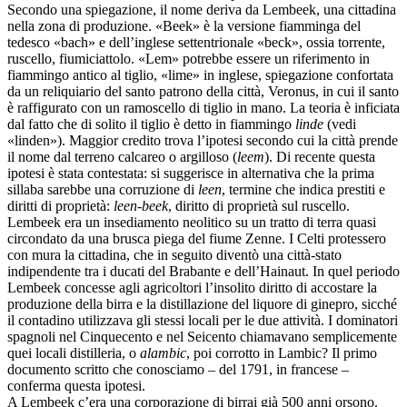
Secondo una spiegazione, il nome deriva da Lembeek, una cittadina
nella zona di produzione. «Beek» è la versione fiamminga del
tedesco «bach» e dell’inglese settentrionale «beck», ossia torrente,
ruscello, fiumiciattolo. «Lem» potrebbe essere un riferimento in
fiammingo antico al tiglio, «lime» in inglese, spiegazione confortata
da un reliquiario del santo patrono della città, Veronus, in cui il santo
è raffigurato con un ramoscello di tiglio in mano. La teoria è inficiata
dal fatto che di solito il tiglio è detto in fiammingo
linde
(vedi
«linden»). Maggior credito trova l’ipotesi secondo cui la città prende
il nome dal terreno calcareo o argilloso (
leem
). Di recente questa
ipotesi è stata contestata: si suggerisce in alternativa che la prima
sillaba sarebbe una corruzione di
leen
, termine che indica prestiti e
diritti di proprietà:
leen-beek
, diritto di proprietà sul ruscello.
Lembeek era un insediamento neolitico su un tratto di terra quasi
circondato da una brusca piega del fiume Zenne. I Celti protessero
con mura la cittadina, che in seguito diventò una città-stato
indipendente tra i ducati del Brabante e dell’Hainaut. In quel periodo
Lembeek concesse agli agricoltori l’insolito diritto di accostare la
produzione della birra e la distillazione del liquore di ginepro, sicché
il contadino utilizzava gli stessi locali per le due attività. I dominatori
spagnoli nel Cinquecento e nel Seicento chiamavano semplicemente
quei locali distilleria, o
alambic
, poi corrotto in Lambic? Il primo
documento scritto che conosciamo – del 1791, in francese –
conferma questa ipotesi.
A Lembeek c’era una corporazione di birrai già 500 anni orsono.