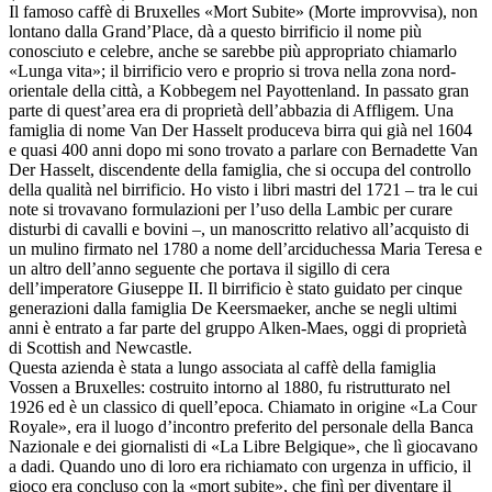
Il famoso caffè di Bruxelles «Mort Subite» (Morte improvvisa), non
lontano dalla Grand’Place, dà a questo birrificio il nome più
conosciuto e celebre, anche se sarebbe più appropriato chiamarlo
«Lunga vita»; il birrificio vero e proprio si trova nella zona nord-
orientale della città, a Kobbegem nel Payottenland. In passato gran
parte di quest’area era di proprietà dell’abbazia di Affligem. Una
famiglia di nome Van Der Hasselt produceva birra qui già nel 1604
e quasi 400 anni dopo mi sono trovato a parlare con Bernadette Van
Der Hasselt, discendente della famiglia, che si occupa del controllo
della qualità nel birrificio. Ho visto i libri mastri del 1721 – tra le cui
note si trovavano formulazioni per l’uso della Lambic per curare
disturbi di cavalli e bovini –, un manoscritto relativo all’acquisto di
un mulino firmato nel 1780 a nome dell’arciduchessa Maria Teresa e
un altro dell’anno seguente che portava il sigillo di cera
dell’imperatore Giuseppe II. Il birrificio è stato guidato per cinque
generazioni dalla famiglia De Keersmaeker, anche se negli ultimi
anni è entrato a far parte del gruppo Alken-Maes, oggi di proprietà
di Scottish and Newcastle.
Questa azienda è stata a lungo associata al caffè della famiglia
Vossen a Bruxelles: costruito intorno al 1880, fu ristrutturato nel
1926 ed è un classico di quell’epoca. Chiamato in origine «La Cour
Royale», era il luogo d’incontro preferito del personale della Banca
Nazionale e dei giornalisti di «La Libre Belgique», che lì giocavano
a dadi. Quando uno di loro era richiamato con urgenza in ufficio, il
gioco era concluso con la «mort subite», che finì per diventare il