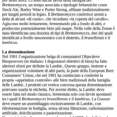
flor
dello Jerez. Ci sono anche lieviti della famiglia del
Brettanomyces
, un tempo associata a tipologie britanniche come
Stock Ale, Barley Wine e Porter Strong, affinate tradizionalmente
per lunghi periodi in legno. Il
Brettanomyces
conferisce aromi a
detta di alcuni «di cuoio», che ricordano «la coperta del cavallo».
Agiscono molto lentamente, fermentando più a fondo di altri, e
producono potenzialmente birre più magre. Nella valle della Zenne è
stata identificata una dozzina di tipi di
Brettanomyces
, due dei quali
identificati a livello tassonomico con il distretto, il
bruxellensis
e il
lambicus
.
La denominazione
Nel 1991 l’organizzazione belga di consumatori Objectieve
Bierproevers (in itialiano: I degustatori obiettivi di birra) ha fatto
ulteriori sforzi per definire la Lambic. Questo gruppo, insieme a
organizzazioni volontarie di altri paesi, fa parte della European Beer
Consumers’ Union, che nel 1991 ha cominciato a conferire la
propria «appelation controlée» alle birre tradizionali della famiglia
delle Lambic. I prodotti cui veniva concessa questa denominazione
potevano usarla in etichetta. Per averne diritto, la Lambic deve
essere fatta nel modo classico, fermentata solo con lieviti spontanei
tra i quali il
Brettanomyces bruxelliensis
e il
lambicus
. La Gueuze
deve essere un assemblaggio esclusivamente di Lambic, con
rifermentazione in bottiglia, senza alcuna filtrazione, carbonatazione
artificiale, dolcificazione o pastorizzazione.