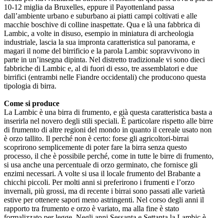
10-12 miglia da Bruxelles, eppure il Payottenland passa
dall’ambiente urbano e suburbano ai piatti campi coltivati e alle
macchie boschive di colline inaspettate. Qua e là una fabbrica di
Lambic, a volte in disuso, esempio in miniatura di archeologia
industriale, lascia la sua impronta caratteristica sul panorama, e
magari il nome del birrificio e la parola Lambic sopravvivono in
parte in un’insegna dipinta. Nel distretto tradizionale vi sono dieci
fabbriche di Lambic e, al di fuori di esso, tre assemblatori e due
birrifici (entrambi nelle Fiandre occidentali) che producono questa
tipologia di birra.
Come si produce
La Lambic è una birra di frumento, e già questa caratteristica basta a
inserirla nel novero degli stili speciali. È particolare rispetto alle birre
di frumento di altre regioni del mondo in quanto il cereale usato non
è orzo tallito. Il perché non è certo: forse gli agricoltori-birrai
scoprirono semplicemente di poter fare la birra senza questo
processo, il che è possibile perché, come in tutte le birre di frumento,
si usa anche una percentuale di orzo germinato, che fornisce gli
enzimi necessari. A volte si usa il locale frumento del Brabante a
chicchi piccoli. Per molti anni si preferirono i frumenti e l’orzo
invernali, più grossi, ma di recente i birrai sono passati alle varietà
estive per ottenere sapori meno astringenti. Nel corso degli anni il
rapporto tra frumento e orzo è variato, ma alla fine è stato
formalizzato per legge. Negli anni Sessanta e Settanta la Lambic è