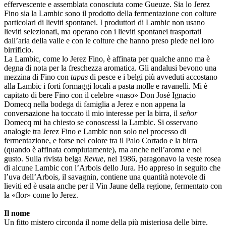
effervescente e assemblata conosciuta come Gueuze. Sia lo Jerez
Fino sia la Lambic sono il prodotto della fermentazione con colture
particolari di lieviti spontanei. I produttori di Lambic non usano
lieviti selezionati, ma operano con i lieviti spontanei trasportati
dall’aria della valle e con le colture che hanno preso piede nel loro
birrificio.
La Lambic, come lo Jerez Fino, è affinata per qualche anno ma è
degna di nota per la freschezza aromatica. Gli andalusi bevono una
mezzina di Fino con
tapas
di pesce e i belgi più avveduti accostano
alla Lambic i forti formaggi locali a pasta molle e ravanelli. Mi è
capitato di bere Fino con il celebre «naso» Don José Ignacio
Domecq nella bodega di famiglia a Jerez e non appena la
conversazione ha toccato il mio interesse per la birra, il
señor
Domecq mi ha chiesto se conoscessi la Lambic. Si osservano
analogie tra Jerez Fino e Lambic non solo nel processo di
fermentazione, e forse nel colore tra il Palo Cortado e la birra
(quando è affinata compiutamente), ma anche nell’aroma e nel
gusto. Sulla rivista belga
Revue
, nel 1986, paragonavo la veste rosea
di alcune Lambic con l’Arbois dello Jura. Ho appreso in seguito che
l’uva dell’Arbois, il savagnin, contiene una quantità notevole di
lieviti ed è usata anche per il Vin Jaune della regione, fermentato con
la «flor» come lo Jerez.
Il nome
Un fitto mistero circonda il nome della più misteriosa delle birre.