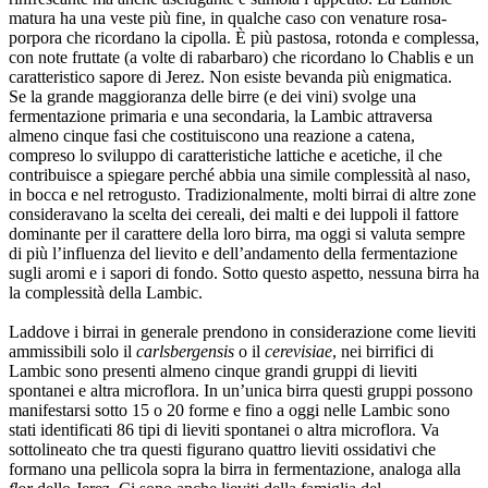
matura ha una veste più fine, in qualche caso con venature rosa-
porpora che ricordano la cipolla. È più pastosa, rotonda e complessa,
con note fruttate (a volte di rabarbaro) che ricordano lo Chablis e un
caratteristico sapore di Jerez. Non esiste bevanda più enigmatica.
Se la grande maggioranza delle birre (e dei vini) svolge una
fermentazione primaria e una secondaria, la Lambic attraversa
almeno cinque fasi che costituiscono una reazione a catena,
compreso lo sviluppo di caratteristiche lattiche e acetiche, il che
contribuisce a spiegare perché abbia una simile complessità al naso,
in bocca e nel retrogusto. Tradizionalmente, molti birrai di altre zone
consideravano la scelta dei cereali, dei malti e dei luppoli il fattore
dominante per il carattere della loro birra, ma oggi si valuta sempre
di più l’influenza del lievito e dell’andamento della fermentazione
sugli aromi e i sapori di fondo. Sotto questo aspetto, nessuna birra ha
la complessità della Lambic.
Laddove i birrai in generale prendono in considerazione come lieviti
ammissibili solo il
carlsbergensis
o il
cerevisiae
, nei birrifici di
Lambic sono presenti almeno cinque grandi gruppi di lieviti
spontanei e altra microflora. In un’unica birra questi gruppi possono
manifestarsi sotto 15 o 20 forme e fino a oggi nelle Lambic sono
stati identificati 86 tipi di lieviti spontanei o altra microflora. Va
sottolineato che tra questi figurano quattro lieviti ossidativi che
formano una pellicola sopra la birra in fermentazione, analoga alla