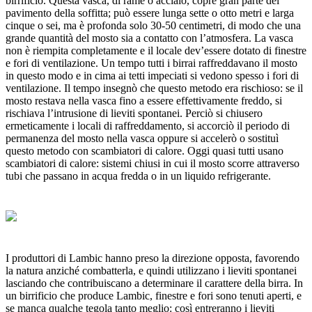
birrificio. Questa vasca, di rame o acciaio, copre gran parte del
pavimento della soffitta; può essere lunga sette o otto metri e larga
cinque o sei, ma è profonda solo 30-50 centimetri, di modo che una
grande quantità del mosto sia a contatto con l’atmosfera. La vasca
non è riempita completamente e il locale dev’essere dotato di finestre
e fori di ventilazione. Un tempo tutti i birrai raffreddavano il mosto
in questo modo e in cima ai tetti impeciati si vedono spesso i fori di
ventilazione. Il tempo insegnò che questo metodo era rischioso: se il
mosto restava nella vasca fino a essere effettivamente freddo, si
rischiava l’intrusione di lieviti spontanei. Perciò si chiusero
ermeticamente i locali di raffreddamento, si accorciò il periodo di
permanenza del mosto nella vasca oppure si accelerò o sostituì
questo metodo con scambiatori di calore. Oggi quasi tutti usano
scambiatori di calore: sistemi chiusi in cui il mosto scorre attraverso
tubi che passano in acqua fredda o in un liquido refrigerante.
I produttori di Lambic hanno preso la direzione opposta, favorendo
la natura anziché combatterla, e quindi utilizzano i lieviti spontanei
lasciando che contribuiscano a determinare il carattere della birra. In
un birrificio che produce Lambic, finestre e fori sono tenuti aperti, e
se manca qualche tegola tanto meglio: così entreranno i lieviti