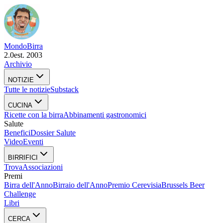
Mondo
Birra
2.0
est. 2003
Archivio
NOTIZIE
Tutte le notizie
Substack
CUCINA
Ricette con la birra
Abbinamenti gastronomici
Salute
Benefici
Dossier Salute
Video
Eventi
BIRRIFICI
Trova
Associazioni
Premi
Birra dell'Anno
Birraio dell'Anno
Premio Cerevisia
Brussels Beer
Challenge
Libri
CERCA