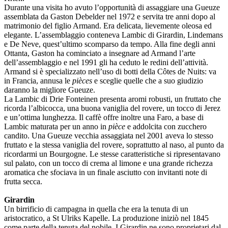
Durante una visita ho avuto l’opportunità di assaggiare una Gueuze
assemblata da Gaston Debelder nel 1972 e servita tre anni dopo al
matrimonio del figlio Armand. Era delicata, lievemente oleosa ed
elegante. L’assemblaggio conteneva Lambic di Girardin, Lindemans
e De Neve, quest’ultimo scomparso da tempo. Alla fine degli anni
Ottanta, Gaston ha cominciato a insegnare ad Armand l’arte
dell’assemblaggio e nel 1991 gli ha ceduto le redini dell’attività.
Armand si è specializzato nell’uso di botti della Côtes de Nuits: va
in Francia, annusa le
pièces
e sceglie quelle che a suo giudizio
daranno la migliore Gueuze.
La Lambic di Drie Fonteinen presenta aromi robusti, un fruttato che
ricorda l’albicocca, una buona vaniglia del rovere, un tocco di Jerez
e un’ottima lunghezza. Il caffè offre inoltre una Faro, a base di
Lambic maturata per un anno in
pièce
e addolcita con zucchero
candito. Una Gueuze vecchia assaggiata nel 2001 aveva lo stesso
fruttato e la stessa vaniglia del rovere, soprattutto al naso, al punto da
ricordarmi un Bourgogne. Le stesse caratteristiche si ripresentavano
sul palato, con un tocco di crema al limone e una grande richezza
aromatica che sfociava in un finale asciutto con invitanti note di
frutta secca.
Girardin
Un birrificio di campagna in quella che era la tenuta di un
aristocratico, a St Ulriks Kapelle. La produzione iniziò nel 1845
come parte della tenuta del nobile. I Girardin ne sono proprietari dal