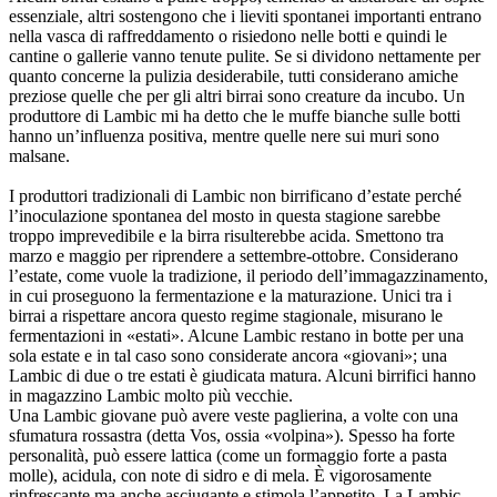
essenziale, altri sostengono che i lieviti spontanei importanti entrano
nella vasca di raffreddamento o risiedono nelle botti e quindi le
cantine o gallerie vanno tenute pulite. Se si dividono nettamente per
quanto concerne la pulizia desiderabile, tutti considerano amiche
preziose quelle che per gli altri birrai sono creature da incubo. Un
produttore di Lambic mi ha detto che le muffe bianche sulle botti
hanno un’influenza positiva, mentre quelle nere sui muri sono
malsane.
I produttori tradizionali di Lambic non birrificano d’estate perché
l’inoculazione spontanea del mosto in questa stagione sarebbe
troppo imprevedibile e la birra risulterebbe acida. Smettono tra
marzo e maggio per riprendere a settembre-ottobre. Considerano
l’estate, come vuole la tradizione, il periodo dell’immagazzinamento,
in cui proseguono la fermentazione e la maturazione. Unici tra i
birrai a rispettare ancora questo regime stagionale, misurano le
fermentazioni in «estati». Alcune Lambic restano in botte per una
sola estate e in tal caso sono considerate ancora «giovani»; una
Lambic di due o tre estati è giudicata matura. Alcuni birrifici hanno
in magazzino Lambic molto più vecchie.
Una Lambic giovane può avere veste paglierina, a volte con una
sfumatura rossastra (detta Vos, ossia «volpina»). Spesso ha forte
personalità, può essere lattica (come un formaggio forte a pasta
molle), acidula, con note di sidro e di mela. È vigorosamente
rinfrescante ma anche asciugante e stimola l’appetito. La Lambic