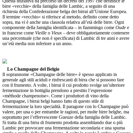
Questa iniziativa ha precorso un decreto del 1997 che definisce le
birre «vecchie» della famiglia delle Lambic, a seguito di una
richiesta della Confederazione belga dei birrai all’Unione Europea.
Il termine «vecchio» si riferisce al metodo, definito come detto
sopra, ma vi è anche una clausola relativa all’età delle birre. Ogni
componente della famiglia identificata – in fiammingo come
Oude
e
in francese come
Vieille
o
Vieux
– deve obbligatoriamente contenere
una percentuale (che non è specificata) di Lambic di tre anni e avere
un’età media non inferiore a un anno.
Lo Champagne del Belgio
Il soprannome «Champagne delle birre» è spesso applicato in
generale agli stili aciduli e rinfrescanti di birra che si possono fare
con il frumento. A volte, i birrai il cui prodotto svolge un’ulteriore
fermentazione in bottiglia prendono a prestito l’espressione
«méthode champenoise». Come i produttori di vino della
Champagne, i birrai belgi hanno fatto di questo stile di
fermentazione la loro specialità. Il paragone con lo Champagne può
valere, per una o per entrambe le ragioni, per molte birre belghe, ma
soprattutto per l’effervescente Gueuze della famiglia delle Lambic.
Si tratta di una birra di frumento prodotta assemblando due o più
Lambic per provocare una fermentazione secondaria e una spuma