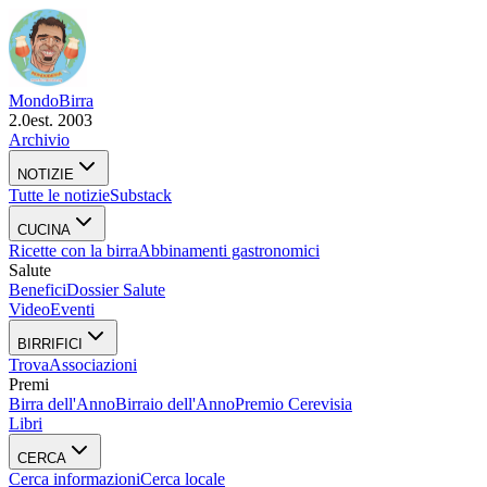
Mondo
Birra
2.0
est. 2003
Archivio
NOTIZIE
Tutte le notizie
Substack
CUCINA
Ricette con la birra
Abbinamenti gastronomici
Salute
Benefici
Dossier Salute
Video
Eventi
BIRRIFICI
Trova
Associazioni
Premi
Birra dell'Anno
Birraio dell'Anno
Premio Cerevisia
Libri
CERCA
Cerca informazioni
Cerca locale