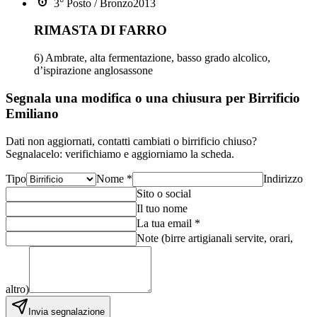
3° Posto / Bronzo
2013
RIMASTA DI FARRO
6) Ambrate, alta fermentazione, basso grado alcolico,
d’ispirazione anglosassone
Segnala una modifica o una chiusura per Birrificio
Emiliano
Dati non aggiornati, contatti cambiati o birrificio chiuso?
Segnalacelo: verifichiamo e aggiorniamo la scheda.
Tipo
Nome *
Indirizzo
Sito o social
Il tuo nome
La tua email *
Note (birre artigianali servite, orari,
altro)
Invia segnalazione