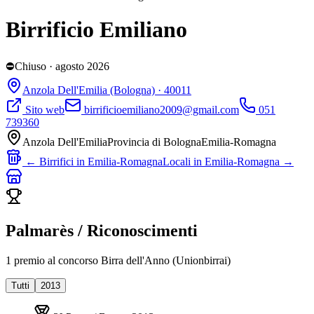
Birrificio Emiliano
⛔
Chiuso
· agosto 2026
Anzola Dell'Emilia
(Bologna)
· 40011
Sito web
birrificioemiliano2009@gmail.com
051
739360
Anzola Dell'Emilia
Provincia di
Bologna
Emilia-Romagna
← Birrifici in
Emilia-Romagna
Locali in
Emilia-Romagna
→
Palmarès / Riconoscimenti
1
premio
al concorso Birra dell'Anno (Unionbirrai)
Tutti
2013