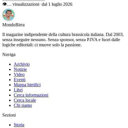
👁
…
visualizzazioni
· dal 1 luglio 2026
Mondo
Birra
Il magazine indipendente della cultura brassicola italiana. Dal 2003,
senza inseguire nessuno. Senza sponsor, senza P.IVA e fuori dalle
logiche editoriali: ci muove solo la passione.
Naviga
Archivio
Notizie
Video
Eventi
Mappa birrifici
Libri
Cerca informazioni
Cerca locale
Chi siamo
Sezioni
Storia