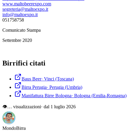
www.maltobeerexpo.com
segreteria@maltoexpo.it
info@maltoexpo.it
051758758
Comunicato Stampa
Settembre 2020
Birrifici citati
Baus Beer
·
Vinci
(Toscana)
Birra Perugia
·
Perugia
(Umbria)
Manifattura Birre Bologna
·
Bologna
(Emilia-Romagna)
👁
…
visualizzazioni
· dal 1 luglio 2026
Mondo
Birra