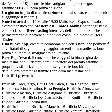
dell’edizione 19) mentre le birre artigianali da poter degustare
saranno 500 (250 nella prima edizione).
Un giorno in più di manifestazione
(oltre al sabato e alla domenica
si aggiunge il venerdì)
Nuovi orari:
dalle 14:30 alle 19:00 Malto Beer Expo sarà solo
evento fieristico con
Masterclass
,
Show Cooking
, tour degustativi
e delle classi di
Beer Tasting
intensive, della durata di 8h, che
permetteranno di ricevere alla fine del corso un diploma di
Beer
Taster
.
Una nuova app
, creata in collaborazione con
Yhop
, che permetterà
ai visitatori di seguire tutti gli aggiornamenti sulla manifestazione
prima e durante lo svolgimento dell’evento.
Beer Pop Award
: il concorso che eleggerà la birra regina della
manifestazione. A determinare il vincitore del premio saranno
proprio i visitatori, che potranno scegliere le loro birre preferite e
dare la loro preferenza tramite l'app della manifestazione.
I birrifici presenti:
Italiani:
Alder, Argo, Baus Beer, Biren, Birra Bagnino, Birra
Barbanera, Birra Mastino, Birra Perugia, Birrificio Abruzzese,
Birrificio Amerino, Birrificio Artigianale Curtense, Birrificio
Clandestino, Birrificio Del Catria, Birrificio Emiliano, Birrificio
Evoqe, Birrificio Forum Iulii,
Birrificio Lariano, Birrificio Manerba, Birrificio Mezzopasso,
Birrificio Oldo, Birrificio Rurale, Birrificio Ventitre, Brewberry,