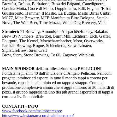
Brewfist, Brùton, Barbaforte, Busa dei Briganti, Canediguerra,
Cascina Motta, Croce di Malto, Doppiobaffo, Edit, Foglie d’Erba,
Giustospirito, Hammer, Il Mastio, La Buttiga, Mastri Birrai Umbri,
MC77, Mine Brewery, MFB Manifattura Birre Bologna, Statale
Nove, The Wall Beer, Torre Mozza, White Dog Brewery, Vetra
Stranieri:
71 Brewing, Amundsen, Anspach&Hobday, Bakalar,
Brew By Numbers, Brewdog, Burnt Mill, Eichhorn, Elch, Gaffel,
Fourpure, The Kernel, Moenchsambacher, Moor, Overworks,
Partizan Brewing, Rogue, Schlenkerla, Schwarzbraeu,
SignatureBrew, Siren Craft
Brew, Stern, Stone Brewing, To Øl, Zagovor, Whiplash.
MAIN SPONSOR
della manifestazione sarà
PELLICONI
Fondata negli anni 40 dall’intuizione di Angelo Pelliconi, Pelliconi
progetta, produce ed esporta in tutto il mondo tappi a corona per
bevande, capsule in alluminio ed un tappo a strappo. Con una
produzione complessiva annua che si aggira intorno ai 30 miliardi di
pezzi, il gruppo rappresenta uno dei più grandi esportatori di tappi a
corona a livello mondiale
CONTATTI - INFO
www.facebook.com/maltobeerexpo/
https://www.instagram.com/maltobeerexpo/