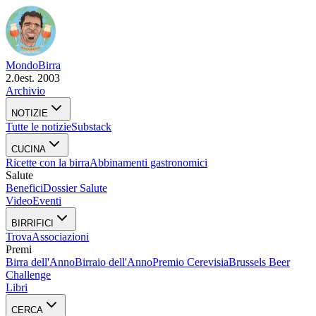
Mondo
Birra
2.0
est. 2003
Archivio
NOTIZIE
Tutte le notizie
Substack
CUCINA
Ricette con la birra
Abbinamenti gastronomici
Salute
Benefici
Dossier Salute
Video
Eventi
BIRRIFICI
Trova
Associazioni
Premi
Birra dell'Anno
Birraio dell'Anno
Premio Cerevisia
Brussels Beer
Challenge
Libri
CERCA