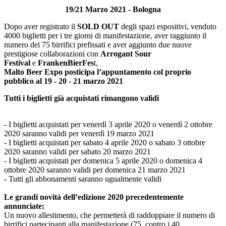
19/21 Marzo 2021 - Bologna
Dopo aver registrato il
SOLD OUT
degli spazi espositivi, venduto
4000 biglietti per i tre giorni di manifestazione, aver raggiunto il
numero dei 75 birrifici prefissati e aver aggiunto due nuove
prestigiose collaborazioni con
Arrogant Sour
Festival
e
FrankenBierFes
t,
Malto Beer Expo posticipa l’appuntamento col proprio
pubblico al 19 - 20 - 21 marzo 2021
Tutti i biglietti già acquistati rimangono validi
- I biglietti acquistati per venerdì 3 aprile 2020 o venerdì 2 ottobre
2020 saranno validi per venerdì 19 marzo 2021
- I biglietti acquistati per sabato 4 aprile 2020 o sabato 3 ottobre
2020 saranno validi per sabato 20 marzo 2021
- I biglietti acquistati per domenica 5 aprile 2020 o domenica 4
ottobre 2020 saranno validi per domenica 21 marzo 2021
- Tutti gli abbonamenti saranno ugualmente validi
Le grandi novità dell’edizione 2020 precedentemente
annunciate:
Un nuovo allestimento, che permetterà di raddoppiare il numero di
birrifici partecipanti alla manifestazione (75, contro i 40