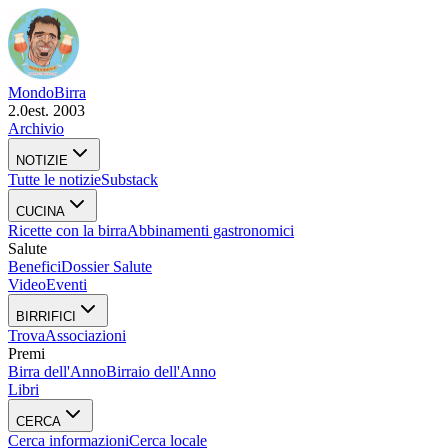
Mondo
Birra
2.0
est. 2003
Archivio
NOTIZIE
Tutte le notizie
Substack
CUCINA
Ricette con la birra
Abbinamenti gastronomici
Salute
Benefici
Dossier Salute
Video
Eventi
BIRRIFICI
Trova
Associazioni
Premi
Birra dell'Anno
Birraio dell'Anno
Libri
CERCA
Cerca informazioni
Cerca locale