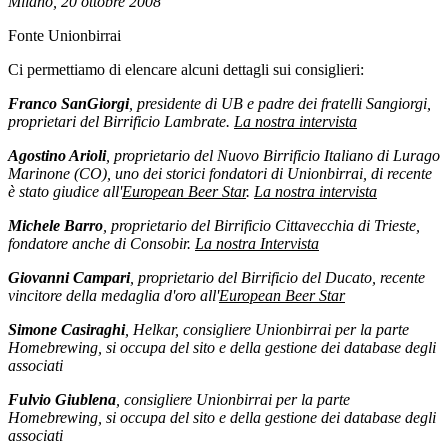
Milano, 20 ottobre 2008
Fonte Unionbirrai
Ci permettiamo di elencare alcuni dettagli sui consiglieri:
Franco SanGiorgi
, presidente di UB e padre dei fratelli Sangiorgi,
proprietari del Birrificio Lambrate.
La nostra intervista
Agostino Arioli
, proprietario del Nuo
vo Birrificio Italiano di Lurago
Marinone (CO), uno dei storici fondatori di Unionbirrai, di recente
è stato giudice all'
European Beer Star
.
La nostra intervista
Michele Barro
, proprietario del Birrificio Cittavecchia di Trieste,
fondatore anche di Consobir.
La nostra Intervista
Giovanni Campari
, proprietario del Birrificio del Ducato, recente
vincitore della medaglia d'oro all'
European Beer Star
Simone Casiraghi
, Helkar,
consigliere Unionbirrai per la parte
Homebrewing, si occupa del sito e della gestione dei database degli
associati
Fulvio Giublena
, consigliere Unionbirrai per la parte
Homebrewing, si occupa del sito e della gestione dei database degli
associati