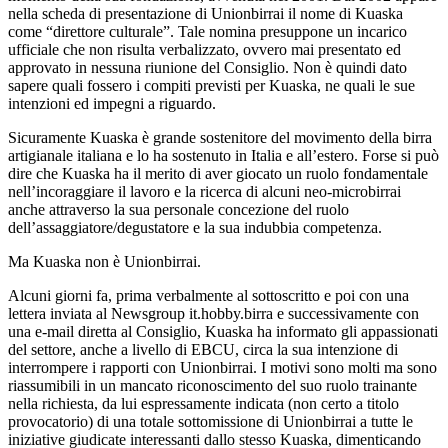
nella scheda di presentazione di Unionbirrai il nome di Kuaska
come “direttore culturale”. Tale nomina presuppone un incarico
ufficiale che non risulta verbalizzato, ovvero mai presentato ed
approvato in nessuna riunione del Consiglio. Non è quindi dato
sapere quali fossero i compiti previsti per Kuaska, ne quali le sue
intenzioni ed impegni a riguardo.
Sicuramente Kuaska è grande sostenitore del movimento della birra
artigianale italiana e lo ha sostenuto in Italia e all’estero. Forse si può
dire che Kuaska ha il merito di aver giocato un ruolo fondamentale
nell’incoraggiare il lavoro e la ricerca di alcuni neo-microbirrai
anche attraverso la sua personale concezione del ruolo
dell’assaggiatore/degustatore e la sua indubbia competenza.
Ma Kuaska non è Unionbirrai.
Alcuni giorni fa, prima verbalmente al sottoscritto e poi con una
lettera inviata al Newsgroup it.hobby.birra e successivamente con
una e-mail diretta al Consiglio, Kuaska ha informato gli appassionati
del settore, anche a livello di EBCU, circa la sua intenzione di
interrompere i rapporti con Unionbirrai. I motivi sono molti ma sono
riassumibili in un mancato riconoscimento del suo ruolo trainante
nella richiesta, da lui espressamente indicata (non certo a titolo
provocatorio) di una totale sottomissione di Unionbirrai a tutte le
iniziative giudicate interessanti dallo stesso Kuaska, dimenticando