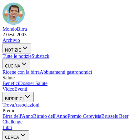
Mondo
Birra
2.0
est. 2003
Archivio
NOTIZIE
Tutte le notizie
Substack
CUCINA
Ricette con la birra
Abbinamenti gastronomici
Salute
Benefici
Dossier Salute
Video
Eventi
BIRRIFICI
Trova
Associazioni
Premi
Birra dell'Anno
Birraio dell'Anno
Premio Cerevisia
Brussels Beer
Challenge
Libri
CERCA