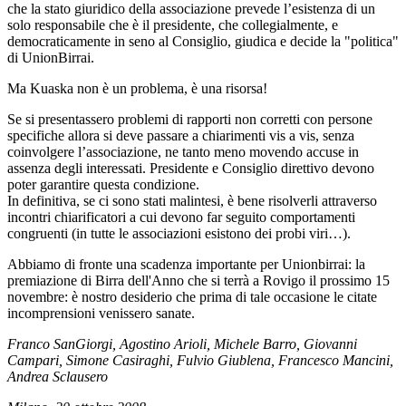
che la stato giuridico della associazione prevede l’esistenza di un
solo responsabile che è il presidente, che collegialmente, e
democraticamente in seno al Consiglio, giudica e decide la "politica"
di UnionBirrai.
Ma Kuaska non è un problema, è una risorsa!
Se si presentassero problemi di rapporti non corretti con persone
specifiche allora si deve passare a chiarimenti vis a vis, senza
coinvolgere l’associazione, ne tanto meno movendo accuse in
assenza degli interessati. Presidente e Consiglio direttivo devono
poter garantire questa condizione.
In definitiva, se ci sono stati malintesi, è bene risolverli attraverso
incontri chiarificatori a cui devono far seguito comportamenti
congruenti (in tutte le associazioni esistono dei probi viri…).
Abbiamo di fronte una scadenza importante per Unionbirrai: la
premiazione di Birra dell'Anno che si terrà a Rovigo il prossimo 15
novembre: è nostro desiderio che prima di tale occasione le citate
incomprensioni venissero sanate.
Franco SanGiorgi, Agostino Arioli, Michele Barro, Giovanni
Campari, Simone Casiraghi, Fulvio Giublena, Francesco Mancini,
Andrea Sclausero