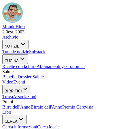
Mondo
Birra
2.0
est. 2003
Archivio
NOTIZIE
Tutte le notizie
Substack
CUCINA
Ricette con la birra
Abbinamenti gastronomici
Salute
Benefici
Dossier Salute
Video
Eventi
BIRRIFICI
Trova
Associazioni
Premi
Birra dell'Anno
Birraio dell'Anno
Premio Cerevisia
Libri
CERCA
Cerca informazioni
Cerca locale