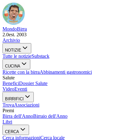
Mondo
Birra
2.0
est. 2003
Archivio
NOTIZIE
Tutte le notizie
Substack
CUCINA
Ricette con la birra
Abbinamenti gastronomici
Salute
Benefici
Dossier Salute
Video
Eventi
BIRRIFICI
Trova
Associazioni
Premi
Birra dell'Anno
Birraio dell'Anno
Libri
CERCA
Cerca informazioni
Cerca locale