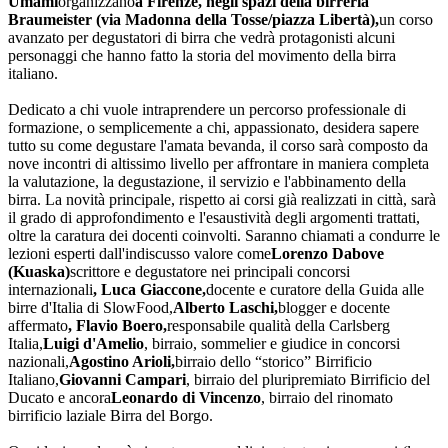
Umami
organizzano
a Firenze, negli spazi della birreria
Braumeister (via Madonna della Tosse/piazza Libertà),
un corso
avanzato per degustatori di birra che vedrà protagonisti alcuni
personaggi che hanno fatto la storia del movimento della birra
italiano.
Dedicato a chi vuole intraprendere un percorso professionale di
formazione, o semplicemente a chi, appassionato, desidera sapere
tutto su come degustare l'amata bevanda, il corso sarà composto da
nove incontri di altissimo livello per affrontare in maniera completa
la valutazione, la degustazione, il servizio e l'abbinamento della
birra. La novità principale, rispetto ai corsi già realizzati in città, sarà
il grado di approfondimento e l'esaustività degli argomenti trattati,
oltre la caratura dei docenti coinvolti. Saranno chiamati a condurre le
lezioni esperti dall'indiscusso valore come
Lorenzo Dabove
(Kuaska)
scrittore e degustatore nei principali concorsi
internazionali
, Luca Giaccone,
docente e curatore della Guida alle
birre d'Italia di SlowFood,
Alberto Laschi,
blogger e docente
affermato
, Flavio Boero,
responsabile qualità della Carlsberg
Italia,
Luigi d'Amelio
, birraio, sommelier e giudice in concorsi
nazionali,
Agostino Arioli,
birraio dello “storico” Birrificio
Italiano,
Giovanni Campari
, birraio del pluripremiato Birrificio del
Ducato e ancora
Leonardo di Vincenzo
, birraio del rinomato
birrificio laziale Birra del Borgo.