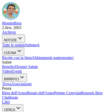
Mondo
Birra
2.0
est. 2003
Archivio
NOTIZIE
Tutte le notizie
Substack
CUCINA
Ricette con la birra
Abbinamenti gastronomici
Salute
Benefici
Dossier Salute
Video
Eventi
BIRRIFICI
Trova
Associazioni
Premi
Birra dell'Anno
Birraio dell'Anno
Premio Cerevisia
Brussels Beer
Challenge
Libri
CERCA