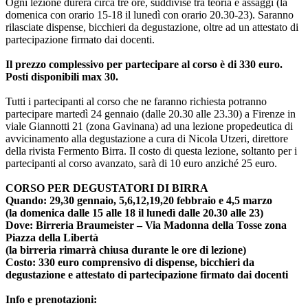
Ogni lezione durerà circa tre ore, suddivise tra teoria e assaggi (la
domenica con orario 15-18 il lunedì con orario 20.30-23). Saranno
rilasciate dispense, bicchieri da degustazione, oltre ad un attestato di
partecipazione firmato dai docenti.
Il prezzo complessivo per partecipare al corso è di 330 euro.
Posti disponibili max 30.
Tutti i partecipanti al corso che ne faranno richiesta potranno
partecipare martedì 24 gennaio (dalle 20.30 alle 23.30) a Firenze in
viale Giannotti 21 (zona Gavinana) ad una lezione propedeutica di
avvicinamento alla degustazione a cura di Nicola Utzeri, direttore
della rivista Fermento Birra. Il costo di questa lezione, soltanto per i
partecipanti al corso avanzato, sarà di 10 euro anziché 25 euro.
CORSO PER DEGUSTATORI DI BIRRA
Quando: 29,30 gennaio, 5,6,12,19,20 febbraio e 4,5 marzo
(la domenica dalle 15 alle 18 il lunedì dalle 20.30 alle 23)
Dove: Birreria Braumeister – Via Madonna della Tosse zona
Piazza della Libertà
(la birreria rimarrà chiusa durante le ore di lezione)
Costo: 330 euro comprensivo di dispense, bicchieri da
degustazione e attestato di partecipazione firmato dai docenti
Info e prenotazioni: