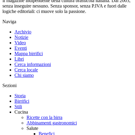
Il magazine indipendente della cultura brassicola italiana. Dal 2003,
senza inseguire nessuno. Senza sponsor, senza P.IVA e fuori dalle
logiche editoriali: ci muove solo la passione.
Naviga
Archivio
Notizie
Video
Eventi
Mappa birrifici
Libri
Cerca informazioni
Cerca locale
Chi siamo
Sezioni
Storia
Birrifici
Stili
Cucina
Ricette con la birra
Abbinamenti gastronomici
Salute
Benefici