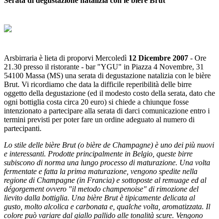
Serata di degustazione natalizia con le bière Brut
Arsbirraria è lieta di proporvi Mercoledì
12 Dicembre 2007
- Ore
21.30 presso il ristorante - bar "YGU" in Piazza 4 Novembre, 31
54100 Massa (MS) una serata di degustazione natalizia con le bière
Brut. Vi ricordiamo che data la difficile reperibilità delle birre
oggetto della degustazione (ed il modesto costo della serata, dato che
ogni bottiglia costa circa 20 euro) si chiede a chiunque fosse
intenzionato a partecipare alla serata di darci comunicazione entro i
termini previsti per poter fare un ordine adeguato al numero di
partecipanti.
Lo stile delle bière Brut (o bière de Champagne) è uno dei più nuovi
e interessanti. Prodotte principalmente in Belgio, queste birre
subiscono di norma una lungo processo di maturazione.
Una volta
fermentate e fatta la prima maturazione, vengono spedite nella
regione di Champagne (in Francia) e sottoposte al remuage ed al
dégorgement ovvero "il metodo champenoise" di rimozione del
lievito dalla bottiglia. Una bière Brut è tipicamente delicata al
gusto, molto alcolica e carbonata e, qualche volta, aromatizzata. Il
colore può variare dal giallo pallido alle tonalità scure. Vengono