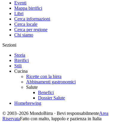
Eventi
Mappa birrifici
Libri
Cerca informazioni
Cerca locale
Cerca per regione
Chi siamo
Sezioni
Storia
Birrifici
Stili
Cucina
Ricette con la birra
Abbinamenti gastronomici
Salute
Benefici
Dossier Salute
Homebrewing
© 2003–2026 MondoBirra · Bevi responsabilmente
Area
Riservata
Fatto con malto, luppolo e pazienza in Italia