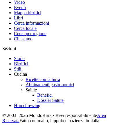
Video
Eventi
Mappa birrifici
Libri
Cerca informazioni
Cerca locale
Cerca per regione
Chi siamo
Sezioni
Storia
Birrifici
Stili
Cucina
Ricette con la birra
Abbinamenti gastronomici
Salute
Benefici
Dossier Salute
Homebrewing
© 2003–2026 MondoBirra · Bevi responsabilmente
Area
Riservata
Fatto con malto, luppolo e pazienza in Italia