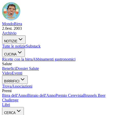
Mondo
Birra
2.0
est. 2003
Archivio
NOTIZIE
Tutte le notizie
Substack
CUCINA
Ricette con la birra
Abbinamenti gastronomici
Salute
Benefici
Dossier Salute
Video
Eventi
BIRRIFICI
Trova
Associazioni
Premi
Birra dell'Anno
Birraio dell'Anno
Premio Cerevisia
Brussels Beer
Challenge
Libri
CERCA