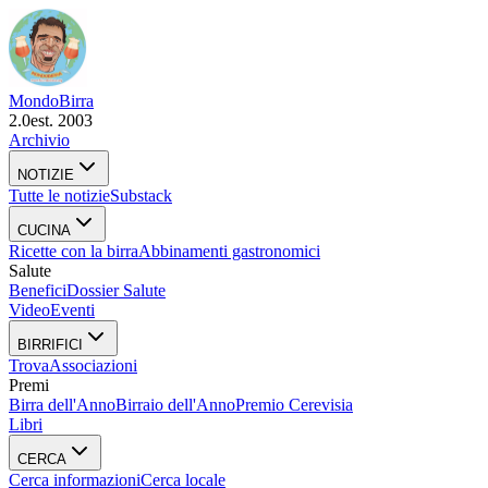
Mondo
Birra
2.0
est. 2003
Archivio
NOTIZIE
Tutte le notizie
Substack
CUCINA
Ricette con la birra
Abbinamenti gastronomici
Salute
Benefici
Dossier Salute
Video
Eventi
BIRRIFICI
Trova
Associazioni
Premi
Birra dell'Anno
Birraio dell'Anno
Premio Cerevisia
Libri
CERCA
Cerca informazioni
Cerca locale