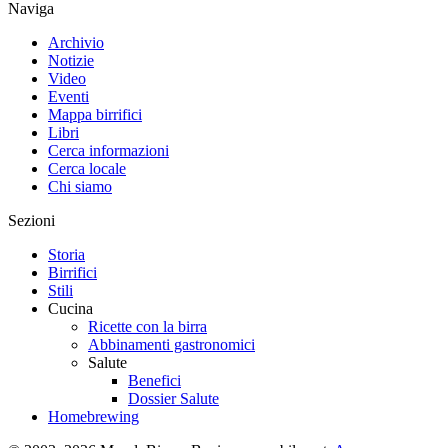
Ufficio Stampa Unionbirrai
Fonte Comunicato Stampa
Novembre 2022
Birrifici citati
Harvest
·
Settimo San Pietro
(N/D)
👁
…
visualizzazioni
· dal 1 luglio 2026
Mondo
Birra