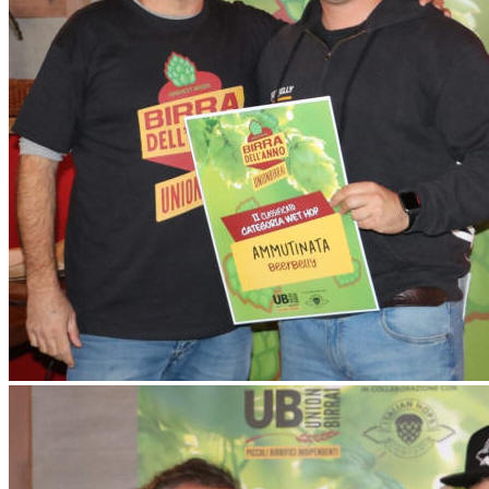
In occasione del Fesh Hop Festival 2022, inoltre, Unionbirrai e
Italian Hops Company hanno organizzano il workshop “Report
stagione luppolo italiano 2022 e harvest beers” per approfondire il
tema del luppolo coltivato in Italia, con una degustazione finale del
nuovo raccolto e delle harvest beers.