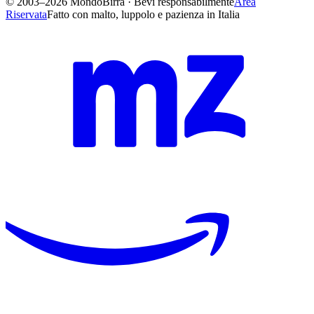
Il magazine indipendente della cultura brassicola italiana. Dal 2003,
senza inseguire nessuno. Senza sponsor, senza P.IVA e fuori dalle
logiche editoriali: ci muove solo la passione.
Naviga
Archivio
Notizie
Video
Eventi
Mappa birrifici
Libri
Cerca informazioni
Cerca locale
Chi siamo
Sezioni
Storia
Birrifici
Stili
Cucina
Ricette con la birra
Abbinamenti gastronomici
Salute