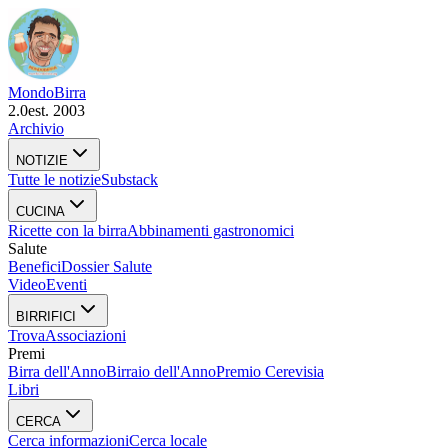
Mondo
Birra
2.0
est. 2003
Archivio
NOTIZIE
Tutte le notizie
Substack
CUCINA
Ricette con la birra
Abbinamenti gastronomici
Salute
Benefici
Dossier Salute
Video
Eventi
BIRRIFICI
Trova
Associazioni
Premi
Birra dell'Anno
Birraio dell'Anno
Premio Cerevisia
Libri
CERCA
Cerca informazioni
Cerca locale