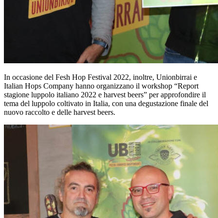
con la raccolta del luppolo e il suo utilizzo fresco nella produzione.
Si tratta di una produzione one-shot che rappresenta una sfida per il
birrificio, ma il risultato che se ne ottiene è impareggiabile: una birra
con un’aromaticità originale ed irripetibile che vanta un profilo
unico, non replicabile altrove, resa diversa da una stagionalità legata
al prodotto che cambia di anno in anno, da un prodotto in forma
intonsa, non lavorato né processato, dal vivo apporto di clorofilla e
di componente verde, dalla possibilità di produrla una sola volta
all’anno.