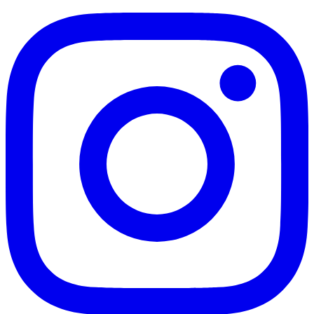
Benefici
Dossier Salute
Homebrewing
© 2003–2026 MondoBirra · Bevi responsabilmente
Area
Riservata
Fatto con malto, luppolo e pazienza in Italia