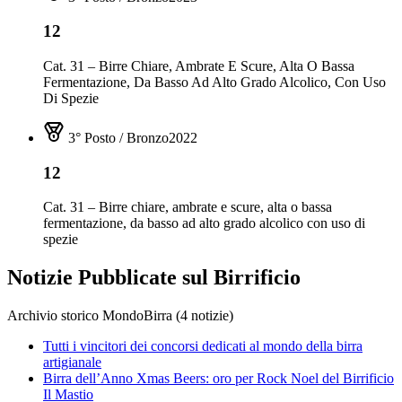
12
Cat. 31 – Birre Chiare, Ambrate E Scure, Alta O Bassa
Fermentazione, Da Basso Ad Alto Grado Alcolico, Con Uso
Di Spezie
3° Posto / Bronzo
2022
12
Cat. 31 – Birre chiare, ambrate e scure, alta o bassa
fermentazione, da basso ad alto grado alcolico con uso di
spezie
Notizie Pubblicate sul
Birrificio
Archivio storico MondoBirra (
4
notizie
)
Tutti i vincitori dei concorsi dedicati al mondo della birra
artigianale
Birra dell’Anno Xmas Beers: oro per Rock Noel del Birrificio
Il Mastio