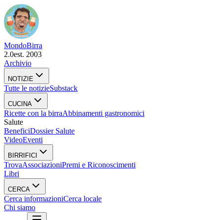
Mondo
Birra
2.0
est. 2003
Archivio
NOTIZIE
Tutte le notizie
Substack
CUCINA
Ricette con la birra
Abbinamenti gastronomici
Salute
Benefici
Dossier Salute
Video
Eventi
BIRRIFICI
Trova
Associazioni
Premi e Riconoscimenti
Libri
CERCA
Cerca informazioni
Cerca locale
Chi siamo