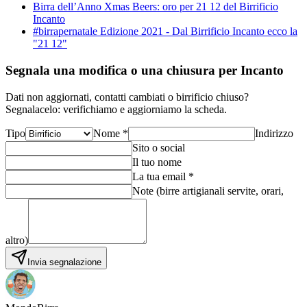
Birra dell’Anno Xmas Beers: oro per 21 12 del Birrificio
Incanto
#birrapernatale Edizione 2021 - Dal Birrificio Incanto ecco la
"21 12"
Segnala una modifica o una chiusura per Incanto
Dati non aggiornati, contatti cambiati o birrificio chiuso?
Segnalacelo: verifichiamo e aggiorniamo la scheda.
Tipo
Nome *
Indirizzo
Sito o social
Il tuo nome
La tua email *
Note (birre artigianali servite, orari,
altro)
Invia segnalazione