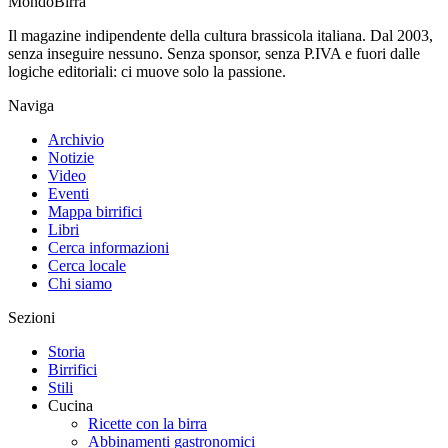
Mondo
Birra
Il magazine indipendente della cultura brassicola italiana. Dal 2003,
senza inseguire nessuno. Senza sponsor, senza P.IVA e fuori dalle
logiche editoriali: ci muove solo la passione.
Naviga
Archivio
Notizie
Video
Eventi
Mappa birrifici
Libri
Cerca informazioni
Cerca locale
Chi siamo
Sezioni
Storia
Birrifici
Stili
Cucina
Ricette con la birra
Abbinamenti gastronomici