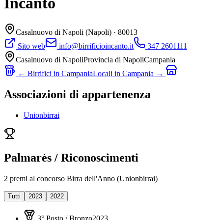
Incanto
Casalnuovo di Napoli
(Napoli)
· 80013
Sito web
info@birrificioincanto.it
347 2601111
Casalnuovo di Napoli
Provincia di
Napoli
Campania
← Birrifici in
Campania
Locali in
Campania
→
Associazioni di appartenenza
Unionbirrai
Palmarès / Riconoscimenti
2
premi
al concorso Birra dell'Anno (Unionbirrai)
Tutti
2023
2022
3° Posto / Bronzo
2023