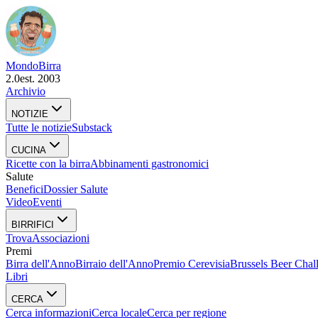
Mondo
Birra
2.0
est. 2003
Archivio
NOTIZIE
Tutte le notizie
Substack
CUCINA
Ricette con la birra
Abbinamenti gastronomici
Salute
Benefici
Dossier Salute
Video
Eventi
BIRRIFICI
Trova
Associazioni
Premi
Birra dell'Anno
Birraio dell'Anno
Premio Cerevisia
Brussels Beer Chal
Libri
CERCA
Cerca informazioni
Cerca locale
Cerca per regione