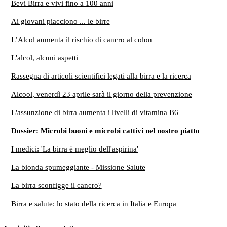
Bevi Birra e vivi fino a 100 anni
Ai giovani piacciono ... le birre
L’Alcol aumenta il rischio di cancro al colon
L'alcol, alcuni aspetti
Rassegna di articoli scientifici legati alla birra e la ricerca
Alcool, venerdì 23 aprile sarà il giorno della prevenzione
L'assunzione di birra aumenta i livelli di vitamina B6
Dossier: Microbi buoni e microbi cattivi nel nostro piatto
I medici: 'La birra è meglio dell'aspirina'
La bionda spumeggiante - Missione Salute
La birra sconfigge il cancro?
Birra e salute: lo stato della ricerca in Italia e Europa