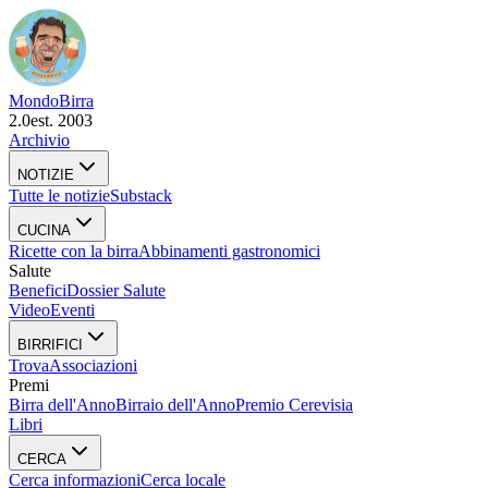
Mondo
Birra
2.0
est. 2003
Archivio
NOTIZIE
Tutte le notizie
Substack
CUCINA
Ricette con la birra
Abbinamenti gastronomici
Salute
Benefici
Dossier Salute
Video
Eventi
BIRRIFICI
Trova
Associazioni
Premi
Birra dell'Anno
Birraio dell'Anno
Premio Cerevisia
Libri
CERCA
Cerca informazioni
Cerca locale