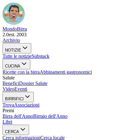
Mondo
Birra
2.0
est. 2003
Archivio
NOTIZIE
Tutte le notizie
Substack
CUCINA
Ricette con la birra
Abbinamenti gastronomici
Salute
Benefici
Dossier Salute
Video
Eventi
BIRRIFICI
Trova
Associazioni
Premi
Birra dell'Anno
Birraio dell'Anno
Libri
CERCA
Cerca informazioni
Cerca locale