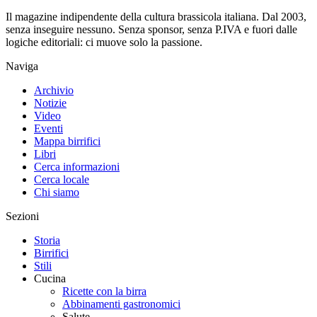
Il magazine indipendente della cultura brassicola italiana. Dal 2003,
senza inseguire nessuno. Senza sponsor, senza P.IVA e fuori dalle
logiche editoriali: ci muove solo la passione.
Naviga
Archivio
Notizie
Video
Eventi
Mappa birrifici
Libri
Cerca informazioni
Cerca locale
Chi siamo
Sezioni
Storia
Birrifici
Stili
Cucina
Ricette con la birra
Abbinamenti gastronomici
Salute