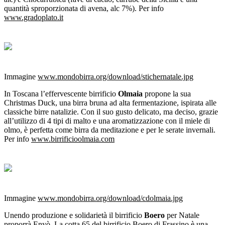
quantità sproporzionata di avena, alc 7%). Per info
www.gradoplato.it
Immagine
www.mondobirra.org/download/stichernatale.jpg
In Toscana l’effervescente birrificio
Olmaia
propone la sua
Christmas Duck, una birra bruna ad alta fermentazione, ispirata alle
classiche birre natalizie. Con il suo gusto delicato, ma deciso, grazie
all’utilizzo di 4 tipi di malto e una aromatizzazione con il miele di
olmo, è perfetta come birra da meditazione e per le serate invernali.
Per info
www.birrificioolmaia.com
Immagine
www.mondobirra.org/download/cdolmaia.jpg
Unendo produzione e solidarietà il birrificio
Boero
per Natale
proporrà Enyò. La cotta 65 del birrificio Boero di Frassino è una