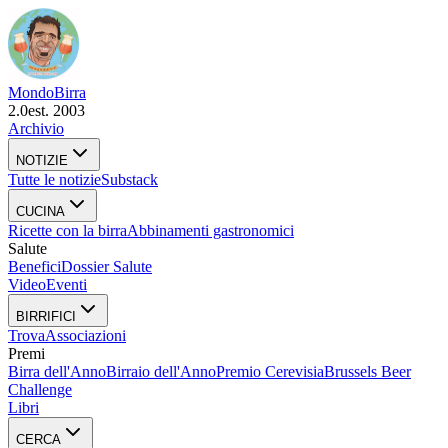
Mondo
Birra
2.0
est. 2003
Archivio
NOTIZIE
Tutte le notizie
Substack
CUCINA
Ricette con la birra
Abbinamenti gastronomici
Salute
Benefici
Dossier Salute
Video
Eventi
BIRRIFICI
Trova
Associazioni
Premi
Birra dell'Anno
Birraio dell'Anno
Premio Cerevisia
Brussels Beer
Challenge
Libri
CERCA