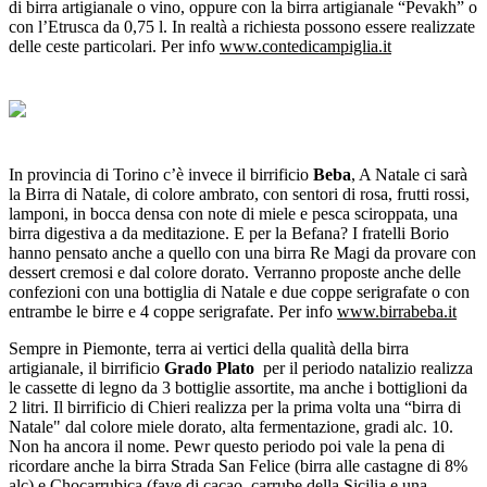
di birra artigianale o vino, oppure con la birra artigianale “Pevakh” o
con l’Etrusca da 0,75 l. In realtà a richiesta possono essere realizzate
delle ceste particolari. Per info
www.contedicampiglia.it
In provincia di Torino c’è invece il birrificio
Beba
, A Natale ci sarà
la Birra di Natale, di colore ambrato, con sentori di rosa, frutti rossi,
lamponi, in bocca densa con note di miele e pesca sciroppata, una
birra digestiva a da meditazione. E per la Befana? I fratelli Borio
hanno pensato anche a quello con una birra Re Magi da provare con
dessert cremosi e dal colore dorato. Verranno proposte anche delle
confezioni con una bottiglia di Natale e due coppe serigrafate o con
entrambe le birre e 4 coppe serigrafate. Per info
www.birrabeba.it
Sempre in Piemonte, terra ai vertici della qualità della birra
artigianale, il birrificio
Grado Plato
per il periodo natalizio realizza
le cassette di legno da 3 bottiglie assortite, ma anche i bottiglioni da
2 litri. Il birrificio di Chieri realizza per la prima volta una “birra di
Natale" dal colore miele dorato, alta fermentazione, gradi alc. 10.
Non ha ancora il nome. Pewr questo periodo poi vale la pena di
ricordare anche la birra Strada San Felice (birra alle castagne di 8%
alc) e Chocarrubica (fave di cacao, carrube della Sicilia e una