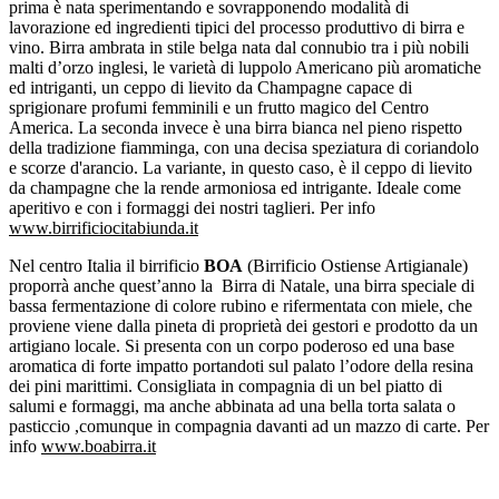
prima è nata sperimentando e sovrapponendo modalità di
lavorazione ed ingredienti tipici del processo produttivo di birra e
vino. Birra ambrata in stile belga nata dal connubio tra i più nobili
malti d’orzo inglesi, le varietà di luppolo Americano più aromatiche
ed intriganti, un ceppo di lievito da Champagne capace di
sprigionare profumi femminili e un frutto magico del Centro
America. La seconda invece è una birra bianca nel pieno rispetto
della tradizione fiamminga, con una decisa speziatura di coriandolo
e scorze d'arancio. La variante, in questo caso, è il ceppo di lievito
da champagne che la rende armoniosa ed intrigante. Ideale come
aperitivo e con i formaggi dei nostri taglieri. Per info
www.birrificiocitabiunda.it
Nel centro Italia il birrificio
BOA
(Birrificio Ostiense Artigianale)
proporrà anche quest’anno la Birra di Natale, una birra speciale di
bassa fermentazione di colore rubino e rifermentata con miele, che
proviene viene dalla pineta di proprietà dei gestori e prodotto da un
artigiano locale. Si presenta con un corpo poderoso ed una base
aromatica di forte impatto portandoti sul palato l’odore della resina
dei pini marittimi. Consigliata in compagnia di un bel piatto di
salumi e formaggi, ma anche abbinata ad una bella torta salata o
pasticcio ,comunque in compagnia davanti ad un mazzo di carte. Per
info
www.boabirra.it