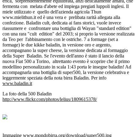
erica, sorprendentemente equilibrata, anzi delicatamente amara, che
fermenta con melata d'abete ed impiega pregiati luppoli inglesi. Il
miele utilizzato e quello dell'azienda agricola Thun
www.mielithun.it
ed è una vera e prelibata rarità allegata alla
confezione. Baladin cult, dedicata ai fans storici, vuole invece
riassumere e confrontare una bottiglia di Wayan "standard edition"
con una rara "cult edition" del 2003; si proprio la versione realizzata
da Teo per l'abbinamento con le ostriche. 7 a formage (set a
formage) le due kikke baladin, in versione oro e argento,
accompagnano la super cheese, la versione dedicata al formaggio
della Super Baladin. Se l'evento dell'anno è stato il lancio della
nuova Fiat 500 a Torino, altrettanto evento è scoprire che il primo
modellino personalizzato in scala 1:43 porta le insegne baladin! Ad
accompagnarla una bottiglia di super500, la versione celebrativa e
leggermente speziata della nota birra Baladin. Per info
www.baladin.it
La foto della 500 Baladin
http://www.flickr.com/photos/lelius/1809615378/
Immagine
www.mondobirra.org/download/super500.jpg