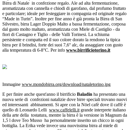
Birra di Natale in confezione regalo. Ale ad alta fermentazione,
aromatizzata con cannella e chiodi di garofano, dal profumo fruttato
e particolare; ideale per festeggiare in compagnia ed originale regalo
“Made in Turin”. Inoltre per fine anno è già pronta la Birra di San
Silvestro, birra Lager Doppio Malto a bassa fermentazione, corposa
dal gusto molto maltato, aromatizzata con Miele di Castiglio - da
fiori di Castagno e Tiglio - delle Valli Torinesi. La schiuma
persistente e compatta ed il suo colore dorato la rendono la tipica
birra per il brindisi, forte dei suoi 7,6° alc, da assaggiare con gusto
alla temperatura di 6-8°C. Per info
www.birrificiotorino.it
Immagine
www.mondobirra.org/download/nataletorino.jpg
E per finire a
nche quest'anno il birrificio
Baladin
ha presentato una
nuova serie di confezioni natalizie dove birre speciali trovano nuovi
ed interessanti abbinamenti. Si apre con la Nöel cafè dove il caffè è
quello di Leonardo Lelli
www.caffelelli.it
grande interprete italiano
della arte della tostatura, mentre la birra è la versione in Magnum da
1,5 l dove Teo Musso ha personalmente inserito un chicco in ogni
bottiglia. La Erika vede invece una nuovissima birra al miele di