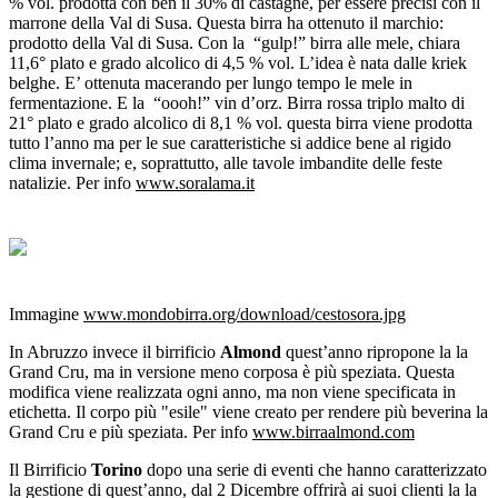
% vol. prodotta con ben il 30% di castagne, per essere precisi con il
marrone della Val di Susa. Questa birra ha ottenuto il marchio:
prodotto della Val di Susa. Con la “gulp!” birra alle mele, chiara
11,6° plato e grado alcolico di 4,5 % vol. L’idea è nata dalle kriek
belghe. E’ ottenuta macerando per lungo tempo le mele in
fermentazione. E la “oooh!” vin d’orz. Birra rossa triplo malto di
21° plato e grado alcolico di 8,1 % vol. questa birra viene prodotta
tutto l’anno ma per le sue caratteristiche si addice bene al rigido
clima invernale; e, soprattutto, alle tavole imbandite delle feste
natalizie. Per info
www.soralama.it
Immagine
www.mondobirra.org/download/cestosora.jpg
In Abruzzo invece il birrificio
Almond
quest’anno ripropone la la
Grand Cru, ma in versione meno corposa è più speziata. Questa
modifica viene realizzata ogni anno, ma non viene specificata in
etichetta. Il corpo più "esile" viene creato per rendere più beverina la
Grand Cru e più speziata. Per info
www.birraalmond.com
Il Birrificio
Torino
dopo una serie di eventi che hanno caratterizzato
la gestione di quest’anno, dal 2 Dicembre offrirà ai suoi clienti la la