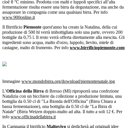
cioè 8 °C minimo. Prodotta con malti e luppoli specifici all’alta
fermentazione risulta essere una birra da degustazione, ma anche da
assaporare in compagnia come una qualsiasi birra. Per info
www.900online.it
Il Birrificio
Piemonte
quest'anno ha creato la Natalina, della cui
produzione di 500 hl verrà imbottigliata solo una parte, ovvero 200
bottiglie da 0,75 l. Il resto verrà offerta direttamente alla mescita. Gli
ingredienti sono acqua, malto d'orzo, luppolo, lievito, miele di
castagne, malto di frumento. Per info
www.birrificiopiemonte.com
Immagine
www.mondobirra.org/download/piemontenatale.jpg
L’
Officina della Birra
di Bresso (MI) riproporrà una confezione
Natalizia con un bicchiere da collezione a produzione limitata, una
bottiglia da 0.50 cl di "La Bionda dell'Officina" (Birra Chiara a
bassa fermentazione), una bottiglia da 0.50 cl de "La Birra di
Natale" (Birra Weizen doppio-malto ad alta. Il tutto a soli 12 €. Per
info
www.officinadellabirra.it
In Campania il birrificio
Maltovivo
si dedicherà ad originali idee