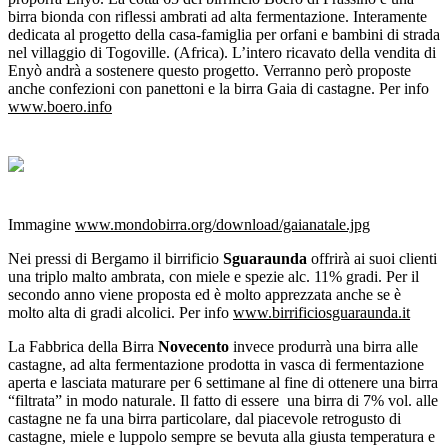
birra bionda con riflessi ambrati ad alta fermentazione. Interamente
dedicata al progetto della casa-famiglia per orfani e bambini di strada
nel villaggio di Togoville. (Africa). L’intero ricavato della vendita di
Enyò andrà a sostenere questo progetto. Verranno però proposte
anche confezioni con panettoni e la birra Gaia di castagne.
Per info
www.boero.info
Immagine
www.mondobirra.org/download/gaianatale.jpg
Nei pressi di Bergamo il birrificio
Sguaraunda
offrirà ai suoi clienti
una triplo malto ambrata, con miele e spezie alc. 11% gradi. Per il
secondo anno viene proposta ed è molto apprezzata anche se è
molto alta di gradi alcolici. Per info
www.birrificiosguaraunda.it
La Fabbrica della Birra
Novecento
invece produrrà una birra alle
castagne, ad alta fermentazione prodotta in vasca di fermentazione
aperta e lasciata maturare per 6 settimane al fine di ottenere una birra
“filtrata” in modo naturale. Il fatto di essere una birra di 7% vol. alle
castagne ne fa una birra particolare, dal piacevole retrogusto di
castagne, miele e luppolo sempre se bevuta alla giusta temperatura e