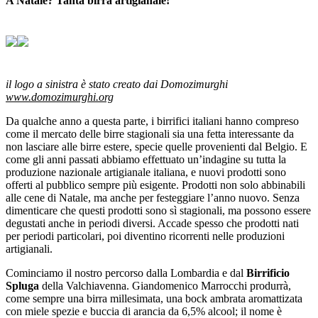
A Natale? Tanta birra artigianale!
il logo a sinistra è stato creato dai Domozimurghi
www.domozimurghi.org
Da qualche anno a questa parte, i birrifici italiani hanno compreso
come il mercato delle birre stagionali sia una fetta interessante da
non lasciare alle birre estere, specie quelle provenienti dal Belgio. E
come gli anni passati abbiamo effettuato un’indagine su tutta la
produzione nazionale artigianale italiana, e nuovi prodotti sono
offerti al pubblico sempre più esigente. Prodotti non solo abbinabili
alle cene di Natale, ma anche per festeggiare l’anno nuovo. Senza
dimenticare che questi prodotti sono sì stagionali, ma possono essere
degustati anche in periodi diversi. Accade spesso che prodotti nati
per periodi particolari, poi diventino ricorrenti nelle produzioni
artigianali.
Cominciamo il nostro percorso dalla Lombardia e dal
Birrificio
Spluga
della Valchiavenna. Giandomenico Marrocchi produrrà,
come sempre una birra millesimata, una bock ambrata aromattizata
con miele spezie e buccia di arancia da 6,5% alcool; il nome è