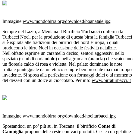
Immagine
www.mondobirra.org/download/boanatale.jpg
Sempre nel Lazio, a Mentana il Birrificio
Turbacci
conferma la
Turbacci Noel, per la produzione di questa birra la famiglia Turbacci
si è ispirata alle tradizioni dei birrifici del nord Europa, i quali
producono le birre Noel in occasione delle festività natalizie.
Nell'olfatto esprime un caramello deciso, sentori aggressivi nello
speziato (semi di coriandolo) e nell'agrumato (arancia) che scatenano
un floreale caldo di rosa e violetta. Nel palato dominano le note
fruttate punteggiate da un etilico sempre ben presente ma mai troppo
invadente. Si sposa alla perfezione con formaggi dolci o al momento
del dessert con un dolce al cioccolato. Per info
www.birraturbacci.it
Immagine
www.mondobirra.org/download/noelturbacci.jpg
Spostandoci un po’ più su, in Toscana, il birrificio
Conte di
Campiglia
propone delle ceste con vari prodotti. Ceste con gelatine