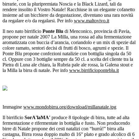
birrarie, con la pluripremiata Noscia e la Black Lizard, tali da
rendere insolito il Vostro Natale! Racchiuse in un elegante cofanetto
insieme ad un bicchiere da degustazione, diventano una rara novità
da regalare e/o da regalarsi. Per info
www.maltovivo.it
Il neo nato birrificio
Ponte Blu
di Menconico, provincia di Pavia,
propone per natale 2007 La Milla, una rossa ad alta fermentazione
aromatizzata con buccia d’arancia, coriandolo e un mix di spezie dal
colore ramato, sentori decisi di frutti di bosco, agrumi e spezie. Il
Ponte Blu propone confezioni natalizie con bottiglia singola da 50
cl. Oppure con 3 bottiglie sempre da 50 cl. a scelta del cliente tra la
Pietra di Luna ale chiara, la Rubria pale ale rossa, la Galena stout e
la Milla la birra di natale. Per info
www.birrificioponteblu.it
Immagine
www.mondobirra.org/download/millanatale.jpg
Il birrificio
SorA'laMA'
produce 8 tipologie di birra, tutte ad alta
fermentazione e rifermentate in bottiglia e fusto. Non producendo
birre di Natale propone dei cesti natalizi con “hurrà!” birra alla
castagna, Birra rossa doppio malto di 16° plato e grado alcolico di 6