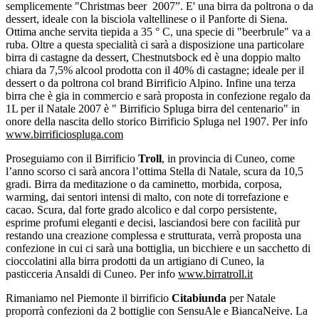
semplicemente "Christmas beer 2007”. E' una birra da poltrona o da
dessert, ideale con la bisciola valtellinese o il Panforte di Siena.
Ottima anche servita tiepida a 35 ° C, una specie di "beerbrule" va a
ruba. Oltre a questa specialità ci sarà a disposizione una particolare
birra di castagne da dessert, Chestnutsbock ed è una doppio malto
chiara da 7,5% alcool prodotta con il 40% di castagne; ideale per il
dessert o da poltrona col brand Birrificio Alpino. Infine una terza
birra che è gia in commercio e sarà proposta in confezione regalo da
1L per il Natale 2007 è " Birrificio Spluga birra del centenario" in
onore della nascita dello storico Birrificio Spluga nel 1907. Per info
www.birrificiospluga.com
Proseguiamo con il Birrificio
Troll
, in provincia di Cuneo, come
l’anno scorso ci sarà ancora l’ottima Stella di Natale, scura da 10,5
gradi. Birra da meditazione o da caminetto, morbida, corposa,
warming, dai sentori intensi di malto, con note di torrefazione e
cacao. Scura, dal
forte grado alcolico e dal corpo persistente,
esprime profumi eleganti e decisi, lasciandosi bere con facilità pur
restando una creazione complessa e strutturata, verrà proposta una
confezione in cui ci sarà una bottiglia, un bicchiere e un sacchetto di
cioccolatini alla birra prodotti da un artigiano di Cuneo, la
pasticceria Ansaldi di Cuneo. Per info
www.birratroll.it
Rimaniamo nel Piemonte il birrificio
Citabiunda
per Natale
proporrà confezioni da 2 bottiglie con SensuAle e BiancaNeive. La