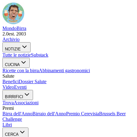
Mondo
Birra
2.0
est. 2003
Archivio
NOTIZIE
Tutte le notizie
Substack
CUCINA
Ricette con la birra
Abbinamenti gastronomici
Salute
Benefici
Dossier Salute
Video
Eventi
BIRRIFICI
Trova
Associazioni
Premi
Birra dell'Anno
Birraio dell'Anno
Premio Cerevisia
Brussels Beer
Challenge
Libri
CERCA