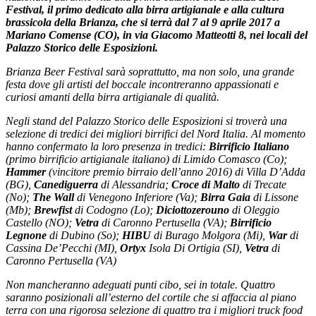
Festival, il primo dedicato alla birra artigianale e alla cultura
brassicola della Brianza, che si terrà dal 7 al 9 aprile 2017 a
Mariano Comense (CO), in via Giacomo Matteotti 8, nei locali del
Palazzo Storico delle Esposizioni.
Brianza Beer Festival sarà soprattutto, ma non solo, una grande
festa dove gli artisti del boccale incontreranno appassionati e
curiosi amanti della birra artigianale di qualità.
Negli stand del Palazzo Storico delle Esposizioni si troverà una
selezione di tredici dei migliori birrifici del Nord Italia. Al momento
hanno confermato la loro presenza in tredici:
Birrificio Italiano
(primo birrificio artigianale italiano) di Limido Comasco (Co);
Hammer
(vincitore premio birraio dell’anno 2016) di Villa D’Adda
(BG),
Canediguerra
di Alessandria;
Croce di Malto
di Trecate
(No);
The Wall
di Venegono Inferiore (Va);
Birra Gaia
di Lissone
(Mb);
Brewfist
di Codogno (Lo);
Diciottozerouno
di Oleggio
Castello (NO);
Vetra
di Caronno Pertusella (VA);
Birrificio
Legnone
di Dubino (So);
HIBU
di Burago Molgora (Mi),
War
di
Cassina De’Pecchi (MI),
Ortyx
Isola Di Ortigia (SI),
Vetra
di
Caronno Pertusella (VA)
Non mancheranno adeguati punti cibo, sei in totale. Quattro
saranno posizionali all’esterno del cortile che si affaccia al piano
terra con una rigorosa selezione di quattro tra i migliori truck food