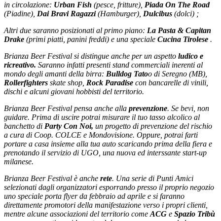
in circolazione:
Urban Fish
(pesce, fritture),
Piada On The Road
(Piadine),
Dai Bravi Ragazzi
(Hamburger),
Dulcibus
(dolci) ;
Altri due saranno posizionati al primo piano:
La Pasta & Capitan
Drake
(primi piatti, panini freddi) e una speciale
Cucina Tirolese
.
Brianza Beer Festival si distingue anche per un aspetto
ludico e
ricreativo.
Saranno infatti presenti stand commerciali inerenti al
mondo degli amanti della birra:
Bulldog Tato
o di Seregno (MB),
Rollerfighters
skate shop,
Rock Paradise
con bancarelle di vinili,
dischi e alcuni giovani hobbisti del territorio.
Brianza Beer Festival pensa anche alla
prevenzione
. Se bevi, non
guidare. Prima di uscire potrai misurare il tuo tasso alcolico al
banchetto di
Party Con Noi,
un progetto di prevenzione del rischio
a cura di Coop. COLCE e Mondovisione. Oppure, potrai farti
portare a casa insieme alla tua auto scaricando prima della fiera e
prenotando il servizio di UGO, una nuova ed interssante start-up
milanese.
Brianza Beer Festival è anche
rete
. Una serie di Punti Amici
selezionati dagli organizzatori esporrando presso il proprio negozio
uno speciale porta flyer da febbraio ad aprile e si faranno
direttamente promotori della manifestazione verso i propri clienti,
mentre alcune associazioni del territorio come
ACG
e
Spazio Tribù