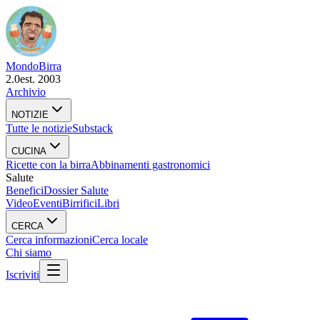
Mondo
Birra
2.0
est. 2003
Archivio
NOTIZIE
Tutte le notizie
Substack
CUCINA
Ricette con la birra
Abbinamenti gastronomici
Salute
Benefici
Dossier Salute
Video
Eventi
Birrifici
Libri
CERCA
Cerca informazioni
Cerca locale
Chi siamo
Iscriviti