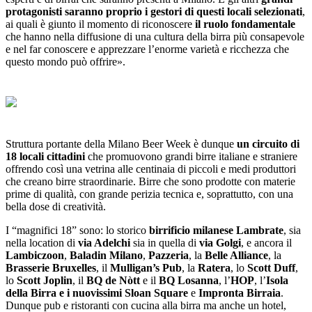
protagonisti saranno proprio i gestori di questi locali selezionati
,
ai quali è giunto il momento di riconoscere
il ruolo fondamentale
che hanno nella diffusione di una cultura della birra più consapevole
e nel far conoscere e apprezzare l’enorme varietà e ricchezza che
questo mondo può offrire».
Struttura portante della Milano Beer Week è dunque
un circuito di
18 locali cittadini
che promuovono grandi birre italiane e straniere
offrendo così una vetrina alle centinaia di piccoli e medi produttori
che creano birre straordinarie. Birre che sono prodotte con materie
prime di qualità, con grande perizia tecnica e, soprattutto, con una
bella dose di creatività.
I “magnifici 18” sono: lo storico
birrificio milanese Lambrate
, sia
nella location di
via Adelchi
sia in quella di
via Golgi
, e ancora il
Lambiczoon
,
Baladin Milano
,
Pazzeria
, la
Belle Alliance
, la
Brasserie Bruxelles
, il
Mulligan’s Pub
, la
Ratera
, lo
Scott Duff
,
lo
Scott Joplin
, il
BQ de Nòtt
e il
BQ Losanna
, l’
HOP
, l’
Isola
della Birra e i nuovissimi Sloan Square
e
Impronta Birraia
.
Dunque pub e ristoranti con cucina alla birra ma anche un hotel,