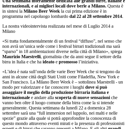
Una settimana interamente dedicata alle grandi birre, italiane e
internazionali, e ai migliori locali dove berle a Milano.
Questa è
in sintesi la
Milano Beer Week
la cui prima edizione è in
programma nel capoluogo lombardo
dal 22 al 28 settembre 2014
.
La nostra videointervista realizzata nel mese di Luglio 2014 a
Milano
«Si tratta fondamentalmente di un festival “diffuso”, nel senso che
non avrà un’unica sede come i festival birrari tradizionali ma sarà
“sparso” in 18 ambientazioni diverse nella città di Milano», spiega
Maurizio Maestrelli
, giornalista che da anni segue il settore della
birra in Italia e che ha
ideato
e
promosso
l’iniziativa.
«L’idea è nata sull’onda delle varie Beer Week che si tengono da
anni in alcune città degli Stati Uniti come Filadelfia, New York e
San Francisco. La Milano Beer Week è – sottolinea Maestrelli - un
modo per valorizzare e far conoscere i luoghi
dove si può
assaggiare il meglio della produzione birraria italiana e
internazionale
e andare alla
scoperta di nuove sensazioni
che
vanno ben oltre il luogo comune della birra come la si intende
generalmente. Questa settimana da lunedì 22 a domenica 28
settembre sarà una “full immersion nel luppolo, nei malti e nelle
spezie” grazie alla quale si potrà approfondire la conoscenza di
questo mondo attraverso eventi mirati e la presenza di professionisti
esperti e di birrai che saranno presenti a Milano. E gli altri
grandi