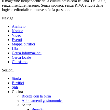
Il magazine indipendente della cultura brassicola italiana. Dal 2003,
senza inseguire nessuno. Senza sponsor, senza P.IVA e fuori dalle
logiche editoriali: ci muove solo la passione.
Naviga
Archivio
Notizie
Video
Eventi
Mappa birrifici
Libri
Cerca informazioni
Cerca locale
Chi siamo
Sezioni
Storia
Birrifici
Stili
Cucina
Ricette con la birra
Abbinamenti gastronomici
Salute
Benefici