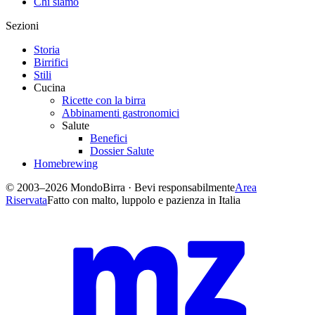
Chi siamo
Sezioni
Storia
Birrifici
Stili
Cucina
Ricette con la birra
Abbinamenti gastronomici
Salute
Benefici
Dossier Salute
Homebrewing
© 2003–2026 MondoBirra · Bevi responsabilmente
Area
Riservata
Fatto con malto, luppolo e pazienza in Italia