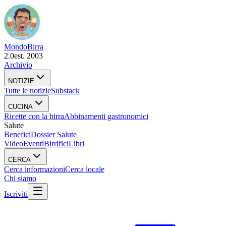
Mondo
Birra
2.0
est. 2003
Archivio
NOTIZIE
Tutte le notizie
Substack
CUCINA
Ricette con la birra
Abbinamenti gastronomici
Salute
Benefici
Dossier Salute
Video
Eventi
Birrifici
Libri
CERCA
Cerca informazioni
Cerca locale
Chi siamo
Iscriviti