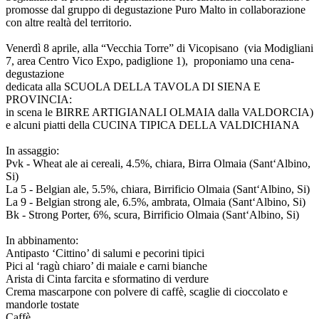
promosse dal gruppo di degustazione Puro Malto in collaborazione
con altre realtà del territorio.
Venerdì 8 aprile, alla “Vecchia Torre” di Vicopisano (via Modigliani
7, area Centro Vico Expo, padiglione 1), proponiamo una cena-
degustazione
dedicata alla SCUOLA DELLA TAVOLA DI SIENA E
PROVINCIA:
in scena le BIRRE ARTIGIANALI OLMAIA dalla VALDORCIA)
e alcuni piatti della CUCINA TIPICA DELLA VALDICHIANA
In assaggio:
Pvk - Wheat ale ai cereali, 4.5%, chiara, Birra Olmaia (Sant‘Albino,
Si)
La 5 - Belgian ale, 5.5%, chiara, Birrificio Olmaia (Sant‘Albino, Si)
La 9 - Belgian strong ale, 6.5%, ambrata, Olmaia (Sant‘Albino, Si)
Bk - Strong Porter, 6%, scura, Birrificio Olmaia (Sant‘Albino, Si)
In abbinamento:
Antipasto ‘Cittino’ di salumi e pecorini tipici
Pici al ‘ragù chiaro’ di maiale e carni bianche
Arista di Cinta farcita e sformatino di verdure
Crema mascarpone con polvere di caffè, scaglie di cioccolato e
mandorle tostate
Caffè