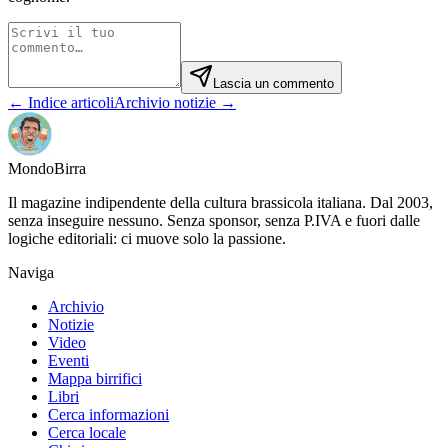
Lascia un commento
← Indice articoli
Archivio notizie →
Mondo
Birra
Il magazine indipendente della cultura brassicola italiana. Dal 2003,
senza inseguire nessuno. Senza sponsor, senza P.IVA e fuori dalle
logiche editoriali: ci muove solo la passione.
Naviga
Archivio
Notizie
Video
Eventi
Mappa birrifici
Libri
Cerca informazioni
Cerca locale