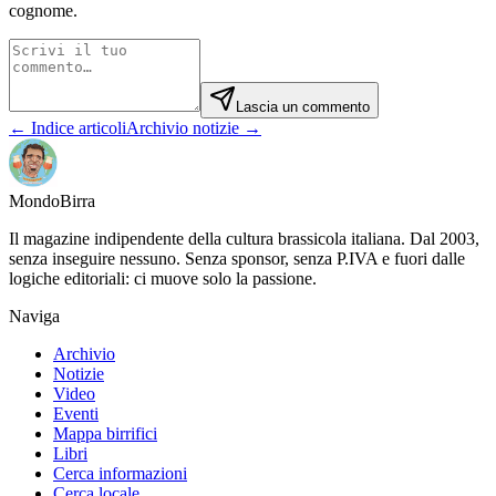
cognome.
Lascia un commento
← Indice articoli
Archivio notizie →
Mondo
Birra
Il magazine indipendente della cultura brassicola italiana. Dal 2003,
senza inseguire nessuno. Senza sponsor, senza P.IVA e fuori dalle
logiche editoriali: ci muove solo la passione.
Naviga
Archivio
Notizie
Video
Eventi
Mappa birrifici
Libri
Cerca informazioni
Cerca locale