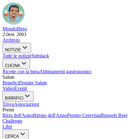
Mondo
Birra
2.0
est. 2003
Archivio
NOTIZIE
Tutte le notizie
Substack
CUCINA
Ricette con la birra
Abbinamenti gastronomici
Salute
Benefici
Dossier Salute
Video
Eventi
BIRRIFICI
Trova
Associazioni
Premi
Birra dell'Anno
Birraio dell'Anno
Premio Cerevisia
Brussels Beer
Challenge
Libri
CERCA