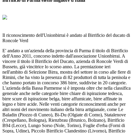
Birrificio di Parma eletto migliore d'Italia
Il riconoscimento dell'Unionbirrai è andato al Birrificio del ducato di
Roncole Verd
E' andato a un'azienda della provincia di Parma il titolo di Birrificio
dell'Anno 2011, concorso indetto dall'associazione Unionbirrai. A
vincere il titolo il Birrificio del Ducato, azienda di Roncole Verdi di
Busseto, già vincitrice lo scorso anno. La premiazione ieri
nell'ambito di Selezione Birra, mostra del settore in corso alle fiere di
Rimini, che ha visto la presenza di 82 produttori di tutta la penisola e
che hanno portato in concorso 386 birre, suddivise in 20 categorie.
L'azienda della Bassa Parmense si è imposta oltre che nella classifica
generale anche nelle categorie birre chiare di ispirazione tedesca,
birre scure di ispirazione belga, birre affumicate, birre affinate in
legno e birre acide. Nelle venti categorie riconoscimenti anche per
altri nomi del movimento italiano della birra artigianale, come Le
Baladin (Piozzo di Cuneo), Bi-Du (Olgiate di Como), Statalenove
(Crespellano, Bologna), Rienzbrau (Brunico, Bolzano), Birrificio
B94 (Lecce), Lungo Sorso (Nole, Torino), Foglie d'erba (Forni di
Sopra, Udine), Piccolo Birrificio Clandestino (Livorno), Birrificio