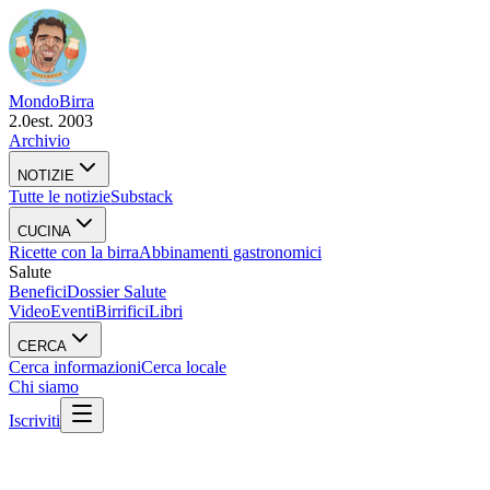
Mondo
Birra
2.0
est. 2003
Archivio
NOTIZIE
Tutte le notizie
Substack
CUCINA
Ricette con la birra
Abbinamenti gastronomici
Salute
Benefici
Dossier Salute
Video
Eventi
Birrifici
Libri
CERCA
Cerca informazioni
Cerca locale
Chi siamo
Iscriviti