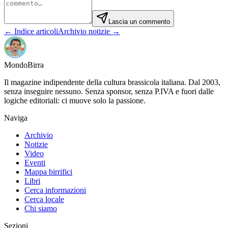
Lascia un commento
← Indice articoli
Archivio notizie →
Mondo
Birra
Il magazine indipendente della cultura brassicola italiana. Dal 2003,
senza inseguire nessuno. Senza sponsor, senza P.IVA e fuori dalle
logiche editoriali: ci muove solo la passione.
Naviga
Archivio
Notizie
Video
Eventi
Mappa birrifici
Libri
Cerca informazioni
Cerca locale
Chi siamo
Sezioni