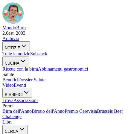
Mondo
Birra
2.0
est. 2003
Archivio
NOTIZIE
Tutte le notizie
Substack
CUCINA
Ricette con la birra
Abbinamenti gastronomici
Salute
Benefici
Dossier Salute
Video
Eventi
BIRRIFICI
Trova
Associazioni
Premi
Birra dell'Anno
Birraio dell'Anno
Premio Cerevisia
Brussels Beer
Challenge
Libri
CERCA