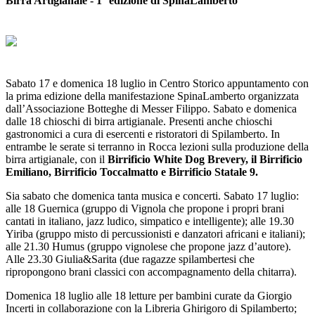
Birra Artigianale - 1° edizione di SpinaLamberto
Sabato 17 e domenica 18 luglio in Centro Storico appuntamento con
la prima edizione della manifestazione SpinaLamberto organizzata
dall’Associazione Botteghe di Messer Filippo. Sabato e domenica
dalle 18 chioschi di birra artigianale. Presenti anche chioschi
gastronomici a cura di esercenti e ristoratori di Spilamberto. In
entrambe le serate si terranno in Rocca lezioni sulla produzione della
birra artigianale, con il
Birrificio White Dog Brevery, il Birrificio
Emiliano, Birrificio Toccalmatto e Birrificio Statale 9.
Sia sabato che domenica tanta musica e concerti. Sabato 17 luglio:
alle 18 Guernica (gruppo di Vignola che propone i propri brani
cantati in italiano, jazz ludico, simpatico e intelligente); alle 19.30
Yiriba (gruppo misto di percussionisti e danzatori africani e italiani);
alle 21.30 Humus (gruppo vignolese che propone jazz d’autore).
Alle 23.30 Giulia&Sarita (due ragazze spilambertesi che
ripropongono brani classici con accompagnamento della chitarra).
Domenica 18 luglio alle 18 letture per bambini curate da Giorgio
Incerti in collaborazione con la Libreria Ghirigoro di Spilamberto;