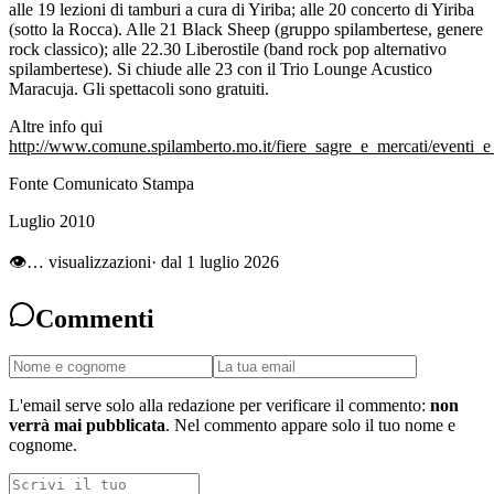
alle 19 lezioni di tamburi a cura di Yiriba; alle 20 concerto di Yiriba
(sotto la Rocca). Alle 21 Black Sheep (gruppo spilambertese, genere
rock classico); alle 22.30 Liberostile (band rock pop alternativo
spilambertese). Si chiude alle 23 con il Trio Lounge Acustico
Maracuja. Gli spettacoli sono gratuiti.
Altre info qui
http://www.comune.spilamberto.mo.it/fiere_sagre_e_mercati/eventi_e_
Fonte Comunicato Stampa
Luglio 2010
👁
…
visualizzazioni
· dal 1 luglio 2026
Commenti
L'email serve solo alla redazione per verificare il commento:
non
verrà mai pubblicata
. Nel commento appare solo il tuo nome e
cognome.