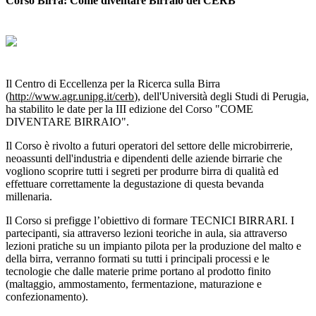
Corso Birra: Come diventare Birraio del CERB
Il Centro di Eccellenza per la Ricerca sulla Birra
(
http://www.agr.unipg.it/cerb
), dell'Università degli Studi di Perugia,
ha stabilito le date per la III edizione del Corso "COME
DIVENTARE BIRRAIO".
Il Corso è rivolto a futuri operatori del settore delle microbirrerie,
neoassunti dell'industria e dipendenti delle aziende birrarie che
vogliono scoprire tutti i segreti per produrre birra di qualità ed
effettuare correttamente la degustazione di questa bevanda
millenaria.
Il Corso si prefigge l’obiettivo di formare TECNICI BIRRARI. I
partecipanti, sia attraverso lezioni teoriche in aula, sia attraverso
lezioni pratiche su un impianto pilota per la produzione del malto e
della birra, verranno formati su tutti i principali processi e le
tecnologie che dalle materie prime portano al prodotto finito
(maltaggio, ammostamento, fermentazione, maturazione e
confezionamento).