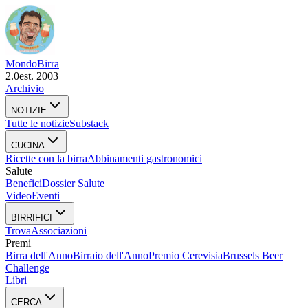
Mondo
Birra
2.0
est. 2003
Archivio
NOTIZIE
Tutte le notizie
Substack
CUCINA
Ricette con la birra
Abbinamenti gastronomici
Salute
Benefici
Dossier Salute
Video
Eventi
BIRRIFICI
Trova
Associazioni
Premi
Birra dell'Anno
Birraio dell'Anno
Premio Cerevisia
Brussels Beer
Challenge
Libri
CERCA