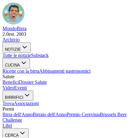
Mondo
Birra
2.0
est. 2003
Archivio
NOTIZIE
Tutte le notizie
Substack
CUCINA
Ricette con la birra
Abbinamenti gastronomici
Salute
Benefici
Dossier Salute
Video
Eventi
BIRRIFICI
Trova
Associazioni
Premi
Birra dell'Anno
Birraio dell'Anno
Premio Cerevisia
Brussels Beer
Challenge
Libri
CERCA