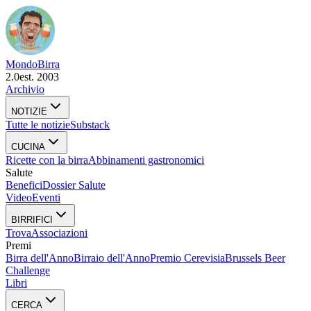
Mondo
Birra
2.0
est. 2003
Archivio
NOTIZIE
Tutte le notizie
Substack
CUCINA
Ricette con la birra
Abbinamenti gastronomici
Salute
Benefici
Dossier Salute
Video
Eventi
BIRRIFICI
Trova
Associazioni
Premi
Birra dell'Anno
Birraio dell'Anno
Premio Cerevisia
Brussels Beer
Challenge
Libri
CERCA