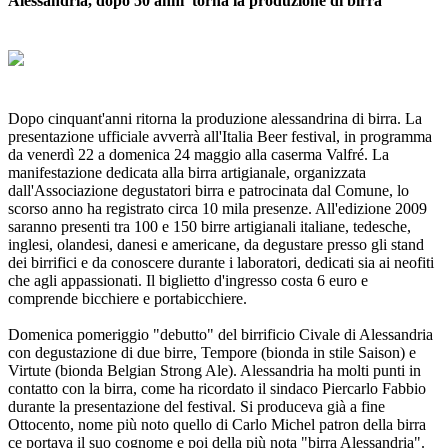
Alessandria, dopo 50 anni torna la produzione di birra
Dopo cinquant'anni ritorna la produzione alessandrina di birra. La
presentazione ufficiale avverrà all'Italia Beer festival, in programma
da venerdì 22 a domenica 24 maggio alla caserma Valfré. La
manifestazione dedicata alla birra artigianale, organizzata
dall'Associazione degustatori birra e patrocinata dal Comune, lo
scorso anno ha registrato circa 10 mila presenze. All'edizione 2009
saranno presenti tra 100 e 150 birre artigianali italiane, tedesche,
inglesi, olandesi, danesi e americane, da degustare presso gli stand
dei birrifici e da conoscere durante i laboratori, dedicati sia ai neofiti
che agli appassionati. Il biglietto d'ingresso costa 6 euro e
comprende bicchiere e portabicchiere.
Domenica pomeriggio "debutto" del birrificio Civale di Alessandria
con degustazione di due birre, Tempore (bionda in stile Saison) e
Virtute (bionda Belgian Strong Ale). Alessandria ha molti punti in
contatto con la birra, come ha ricordato il sindaco Piercarlo Fabbio
durante la presentazione del festival. Si produceva già a fine
Ottocento, nome più noto quello di Carlo Michel patron della birra
ce portava il suo cognome e poi della più nota "birra Alessandria".