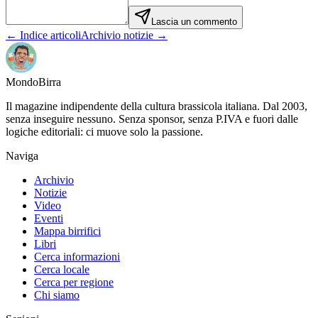
Lascia un commento
← Indice articoli
Archivio notizie →
Mondo
Birra
Il magazine indipendente della cultura brassicola italiana. Dal 2003,
senza inseguire nessuno. Senza sponsor, senza P.IVA e fuori dalle
logiche editoriali: ci muove solo la passione.
Naviga
Archivio
Notizie
Video
Eventi
Mappa birrifici
Libri
Cerca informazioni
Cerca locale
Cerca per regione
Chi siamo