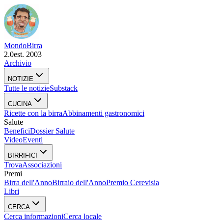
Mondo
Birra
2.0
est. 2003
Archivio
NOTIZIE
Tutte le notizie
Substack
CUCINA
Ricette con la birra
Abbinamenti gastronomici
Salute
Benefici
Dossier Salute
Video
Eventi
BIRRIFICI
Trova
Associazioni
Premi
Birra dell'Anno
Birraio dell'Anno
Premio Cerevisia
Libri
CERCA
Cerca informazioni
Cerca locale