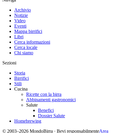
Archivio
Notizie
Video
Eventi
Mappa birrifici
Libri
Cerca informazioni
Cerca locale
Chi siamo
Sezioni
Storia
Birrifici
Stili
Cucina
Ricette con la birra
Abbinamenti gastronomici
Salute
Benefici
Dossier Salute
Homebrewing
© 2003–2026 MondoBirra · Bevi responsabilmente
Area