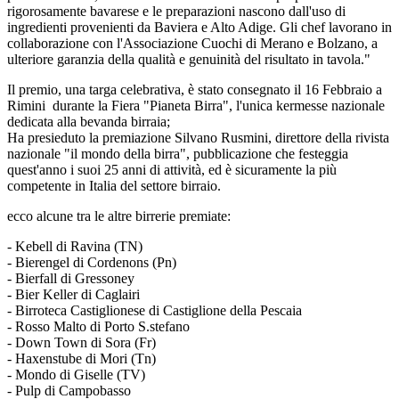
rigorosamente bavarese e le preparazioni nascono dall'uso di
ingredienti provenienti da Baviera e Alto Adige. Gli chef lavorano in
collaborazione con l'Associazione Cuochi di Merano e Bolzano, a
ulteriore garanzia della qualità e genuinità del risultato in tavola."
Il premio, una targa celebrativa, è stato consegnato il 16 Febbraio a
Rimini durante la Fiera "Pianeta Birra", l'unica kermesse nazionale
dedicata alla bevanda birraia;
Ha presieduto la premiazione Silvano Rusmini, direttore della rivista
nazionale "il mondo della birra", pubblicazione che festeggia
quest'anno i suoi 25 anni di attività, ed è sicuramente la più
competente in Italia del settore birraio.
ecco alcune tra le altre birrerie premiate:
- Kebell di Ravina (TN)
- Bierengel di Cordenons (Pn)
- Bierfall di Gressoney
- Bier Keller di Caglairi
- Birroteca Castiglionese di Castiglione della Pescaia
- Rosso Malto di Porto S.stefano
- Down Town di Sora (Fr)
- Haxenstube di Mori (Tn)
- Mondo di Giselle (TV)
- Pulp di Campobasso