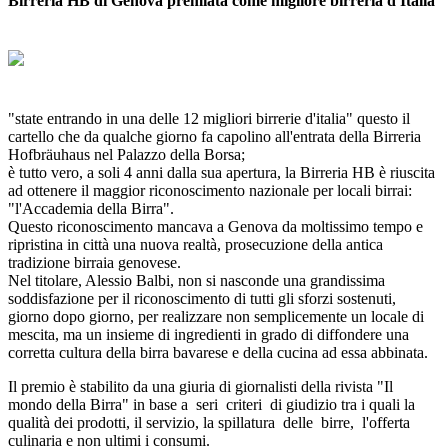
Birreria HB di Genova premiata come migliore birreria d'Italia
"state entrando in una delle 12 migliori birrerie d'italia" questo il
cartello che da qualche giorno fa capolino all'entrata della Birreria
Hofbräuhaus nel Palazzo della Borsa;
è tutto vero, a soli 4 anni dalla sua apertura, la Birreria HB è riuscita
ad ottenere il maggior riconoscimento nazionale per locali birrai:
"l'Accademia della Birra".
Questo riconoscimento mancava a Genova da moltissimo tempo e
ripristina in città una nuova realtà, prosecuzione della antica
tradizione birraia genovese.
Nel titolare, Alessio Balbi, non si nasconde una grandissima
soddisfazione per il riconoscimento di tutti gli sforzi sostenuti,
giorno dopo giorno, per realizzare non semplicemente un locale di
mescita, ma un insieme di ingredienti in grado di diffondere una
corretta cultura della birra bavarese e della cucina ad essa abbinata.
Il premio è stabilito da una giuria di giornalisti della rivista "Il
mondo della Birra" in base a seri criteri di giudizio tra i quali la
qualità dei prodotti, il servizio, la spillatura delle birre, l'offerta
culinaria e non ultimi i consumi.