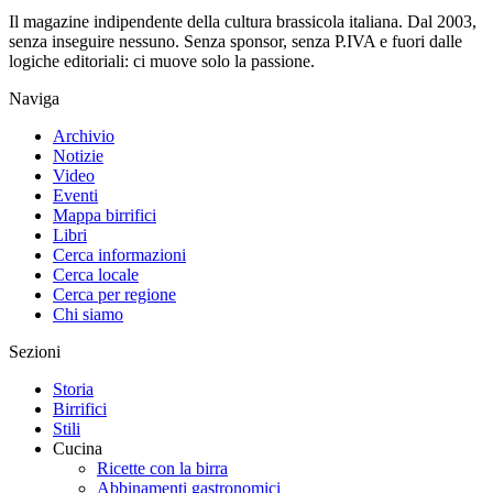
Il magazine indipendente della cultura brassicola italiana. Dal 2003,
senza inseguire nessuno. Senza sponsor, senza P.IVA e fuori dalle
logiche editoriali: ci muove solo la passione.
Naviga
Archivio
Notizie
Video
Eventi
Mappa birrifici
Libri
Cerca informazioni
Cerca locale
Cerca per regione
Chi siamo
Sezioni
Storia
Birrifici
Stili
Cucina
Ricette con la birra
Abbinamenti gastronomici