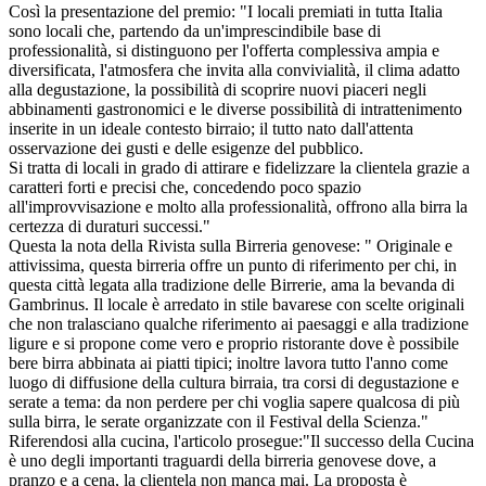
Così la presentazione del premio: "I locali premiati in tutta Italia
sono locali che, partendo da un'imprescindibile base di
professionalità, si distinguono per l'offerta complessiva ampia e
diversificata, l'atmosfera che invita alla convivialità, il clima adatto
alla degustazione, la possibilità di scoprire nuovi piaceri negli
abbinamenti gastronomici e le diverse possibilità di intrattenimento
inserite in un ideale contesto birraio; il tutto nato dall'attenta
osservazione dei gusti e delle esigenze del pubblico.
Si tratta di locali in grado di attirare e fidelizzare la clientela grazie a
caratteri forti e precisi che, concedendo poco spazio
all'improvvisazione e molto alla professionalità, offrono alla birra la
certezza di duraturi successi."
Questa la nota della Rivista sulla Birreria genovese: " Originale e
attivissima, questa birreria offre un punto di riferimento per chi, in
questa città legata alla tradizione delle Birrerie, ama la bevanda di
Gambrinus. Il locale è arredato in stile bavarese con scelte originali
che non tralasciano qualche riferimento ai paesaggi e alla tradizione
ligure e si propone come vero e proprio ristorante dove è possibile
bere birra abbinata ai piatti tipici; inoltre lavora tutto l'anno come
luogo di diffusione della cultura birraia, tra corsi di degustazione e
serate a tema: da non perdere per chi voglia sapere qualcosa di più
sulla birra, le serate organizzate con il Festival della Scienza."
Riferendosi alla cucina, l'articolo prosegue:"Il successo della Cucina
è uno degli importanti traguardi della birreria genovese dove, a
pranzo e a cena, la clientela non manca mai. La proposta è