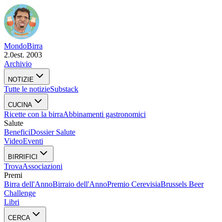
Mondo
Birra
2.0
est. 2003
Archivio
NOTIZIE
Tutte le notizie
Substack
CUCINA
Ricette con la birra
Abbinamenti gastronomici
Salute
Benefici
Dossier Salute
Video
Eventi
BIRRIFICI
Trova
Associazioni
Premi
Birra dell'Anno
Birraio dell'Anno
Premio Cerevisia
Brussels Beer
Challenge
Libri
CERCA