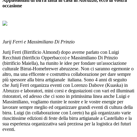
Appassionati di birra fatta in casa in Abruzzo, ecco la vostra
occasione
Jurij Ferri e Massimiliano Di Prinzio
Jurij Ferri (Birrificio Almond) dopo averne parlato con Luigi
Recchiuti (birrificio Opperbacco) e Massimiliano Di Prinzio
(birrificio Maiella), ha riunito le idee per fondare un'associazione
culturale Birrai-Homebrewer abruzzese. Non ci saranno egemonie o
altro, ma una efficente e costruttiva collaborazione per dare sempre
più spessore alla birra artigianale italiana. Sono 4 anni di seguito
che Jurij Ferri organizza eventi con Lorenzo Dabove (Kuaska) in
Abruzzo e laboratori, mini corsi e degustazioni con vari ed illuminati
ristoratori, ed adesso che ci sono in primissima linea anche Luigi e
Massimiliano, vogliamo riunire le nostre e le vostre energie per
lavorare sempre meglio ed organizzare grandi eventi di cultura della
birra. Luigi (in collaborazione con Loreto) ha già organizzato varie
riuscitissime edizioni di feste della birra artigianale a Castellalto e la
sua esperienza organizzativa sarà preziosa per la logistica dei futuri
eventi.