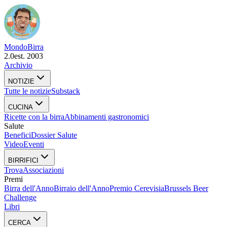
Mondo
Birra
2.0
est. 2003
Archivio
NOTIZIE
Tutte le notizie
Substack
CUCINA
Ricette con la birra
Abbinamenti gastronomici
Salute
Benefici
Dossier Salute
Video
Eventi
BIRRIFICI
Trova
Associazioni
Premi
Birra dell'Anno
Birraio dell'Anno
Premio Cerevisia
Brussels Beer
Challenge
Libri
CERCA