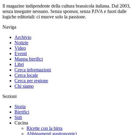
Il magazine indipendente della cultura brassicola italiana. Dal 2003,
senza inseguire nessuno. Senza sponsor, senza P.IVA e fuori dalle
logiche editoriali: ci muove solo la passione.
Naviga
Archivio
Notizie
Video
Eventi
Mappa birrifici
Libri
Cerca informazioni
Cerca locale
Cerca per regione
Chi siamo
Sezioni
Storia
Birrifici
Stili
Cucina
Ricette con la birra
Abbinamenti gastronomici