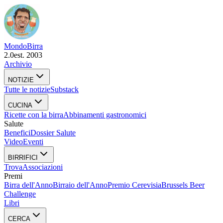
Mondo
Birra
2.0
est. 2003
Archivio
NOTIZIE
Tutte le notizie
Substack
CUCINA
Ricette con la birra
Abbinamenti gastronomici
Salute
Benefici
Dossier Salute
Video
Eventi
BIRRIFICI
Trova
Associazioni
Premi
Birra dell'Anno
Birraio dell'Anno
Premio Cerevisia
Brussels Beer
Challenge
Libri
CERCA