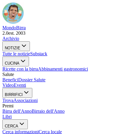
Mondo
Birra
2.0
est. 2003
Archivio
NOTIZIE
Tutte le notizie
Substack
CUCINA
Ricette con la birra
Abbinamenti gastronomici
Salute
Benefici
Dossier Salute
Video
Eventi
BIRRIFICI
Trova
Associazioni
Premi
Birra dell'Anno
Birraio dell'Anno
Libri
CERCA
Cerca informazioni
Cerca locale