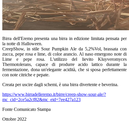
Birra dell'Eremo presenta una birra in edizione limitata pensata per
la notte di Halloween.
CreepShow, in stile Sour Pumpkin Ale da 5,2%Vol, brassata con
zucca, pepe rosa e lime, di color arancio. Al naso emergono note di
Lime e pepe rosa. L'utilizzo del lievito Kluyveromyces
Thermotolerans, capace di produrre acido lattico durante la
fermentazione, dona un'elegante acidità, che si sposa perfettamente
con note citriche e pepate.
Creata per uscire dagli schemi, è una birra divertente e beverina.
https://www.birradelleremo.it/birre/creep-show-sour-ale/?
mc_cid=2ce5a2cf82&mc_eid=7ee427a123
Fonte Comunicato Stampa
Ottobre 2022