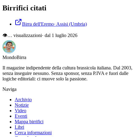
Birrifici citati
Birra dell'Eremo
·
Assisi
(Umbria)
👁
…
visualizzazioni
· dal 1 luglio 2026
Mondo
Birra
Il magazine indipendente della cultura brassicola italiana. Dal 2003,
senza inseguire nessuno. Senza sponsor, senza P.IVA e fuori dalle
logiche editoriali: ci muove solo la passione.
Naviga
Archivio
Notizie
Video
Eventi
Mappa birrifici
Libri
Cerca informazioni