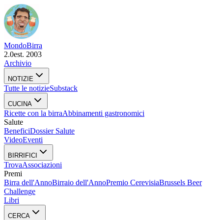
Mondo
Birra
2.0
est. 2003
Archivio
NOTIZIE
Tutte le notizie
Substack
CUCINA
Ricette con la birra
Abbinamenti gastronomici
Salute
Benefici
Dossier Salute
Video
Eventi
BIRRIFICI
Trova
Associazioni
Premi
Birra dell'Anno
Birraio dell'Anno
Premio Cerevisia
Brussels Beer
Challenge
Libri
CERCA