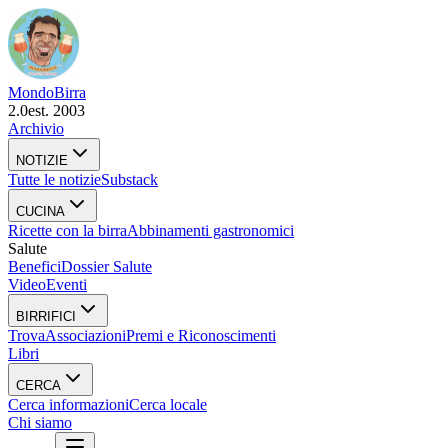
Mondo
Birra
2.0
est. 2003
Archivio
NOTIZIE
Tutte le notizie
Substack
CUCINA
Ricette con la birra
Abbinamenti gastronomici
Salute
Benefici
Dossier Salute
Video
Eventi
BIRRIFICI
Trova
Associazioni
Premi e Riconoscimenti
Libri
CERCA
Cerca informazioni
Cerca locale
Chi siamo