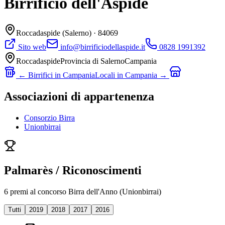
Birrificio dell'Aspide
Roccadaspide
(Salerno)
· 84069
Sito web
info@birrificiodellaspide.it
0828 1991392
Roccadaspide
Provincia di
Salerno
Campania
← Birrifici in
Campania
Locali in
Campania
→
Associazioni di appartenenza
Consorzio Birra
Unionbirrai
Palmarès / Riconoscimenti
6
premi
al concorso Birra dell'Anno (Unionbirrai)
Tutti
2019
2018
2017
2016