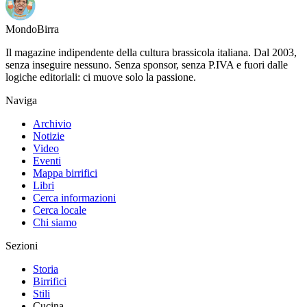
Mondo
Birra
Il magazine indipendente della cultura brassicola italiana. Dal 2003,
senza inseguire nessuno. Senza sponsor, senza P.IVA e fuori dalle
logiche editoriali: ci muove solo la passione.
Naviga
Archivio
Notizie
Video
Eventi
Mappa birrifici
Libri
Cerca informazioni
Cerca locale
Chi siamo
Sezioni
Storia
Birrifici
Stili
Cucina