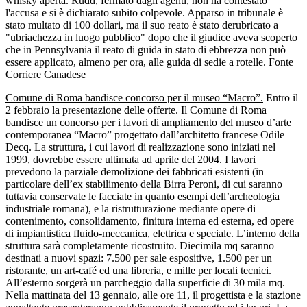
whisky aperta. Rudd, fermato dagli agenti, non ha contestato
l'accusa e si è dichiarato subito colpevole. Apparso in tribunale è
stato multato di 100 dollari, ma il suo reato è stato derubricato a
"ubriachezza in luogo pubblico" dopo che il giudice aveva scoperto
che in Pennsylvania il reato di guida in stato di ebbrezza non può
essere applicato, almeno per ora, alle guida di sedie a rotelle. Fonte
Corriere Canadese
Comune di Roma bandisce concorso per il museo “Macro”.
Entro il
2 febbraio la presentazione delle offerte. Il Comune di Roma
bandisce un concorso per i lavori di ampliamento del museo d’arte
contemporanea “Macro” progettato dall’architetto francese Odile
Decq. La struttura, i cui lavori di realizzazione sono iniziati nel
1999, dovrebbe essere ultimata ad aprile del 2004. I lavori
prevedono la parziale demolizione dei fabbricati esistenti (in
particolare dell’ex stabilimento della Birra Peroni, di cui saranno
tuttavia conservate le facciate in quanto esempi dell’archeologia
industriale romana), e la ristrutturazione mediante opere di
contenimento, consolidamento, finitura interna ed esterna, ed opere
di impiantistica fluido-meccanica, elettrica e speciale. L’interno della
struttura sarà completamente ricostruito. Diecimila mq saranno
destinati a nuovi spazi: 7.500 per sale espositive, 1.500 per un
ristorante, un art-café ed una libreria, e mille per locali tecnici.
All’esterno sorgerà un parcheggio dalla superficie di 30 mila mq.
Nella mattinata del 13 gennaio, alle ore 11, il progettista e la stazione