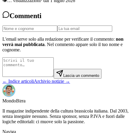
👁
…
visualizzazioni
· dal 1 luglio 2026
Commenti
L'email serve solo alla redazione per verificare il commento:
non
verrà mai pubblicata
. Nel commento appare solo il tuo nome e
cognome.
Lascia un commento
← Indice articoli
Archivio notizie →
Mondo
Birra
Il magazine indipendente della cultura brassicola italiana. Dal 2003,
senza inseguire nessuno. Senza sponsor, senza P.IVA e fuori dalle
logiche editoriali: ci muove solo la passione.
Naviga