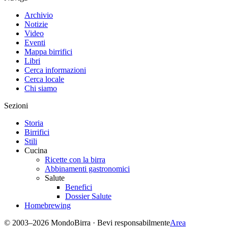
Archivio
Notizie
Video
Eventi
Mappa birrifici
Libri
Cerca informazioni
Cerca locale
Chi siamo
Sezioni
Storia
Birrifici
Stili
Cucina
Ricette con la birra
Abbinamenti gastronomici
Salute
Benefici
Dossier Salute
Homebrewing
© 2003–2026 MondoBirra · Bevi responsabilmente
Area