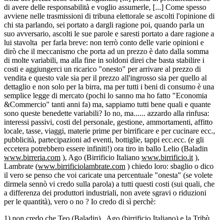
di avere delle responsabilità e voglio assumerle, [...] Come spesso
avviene nelle trasmissioni di tribuna elettorale se ascolti l'opinione di
chi sta parlando, sei portato a dargli ragione poi, quando parla un
suo avversario, ascolti le sue parole e saresti portato a dare ragione a
lui stavolta per farla breve: non terrò conto delle varie opinioni e
dirò che il meccanismo che porta ad un prezzo è dato dalla somma
di molte variabili, ma alla fine in soldoni direi che basta stabilire i
costi e aggiungerci un ricarico "onesto" per arrivare al prezzo di
vendita e questo vale sia per il prezzo all'ingrosso sia per quello al
dettaglio e non solo per la birra, ma per tutti i beni di consumo è una
semplice legge di mercato (pochi lo sanno ma ho fatto "Economia
&Commercio" tanti anni fa) ma, sappiamo tutti bene quali e quante
sono queste benedette variabili? Io no, ma...... azzardo alla rinfusa:
interessi passivi, costi del personale, gestione, ammortamenti, affitto
locale, tasse, viaggi, materie prime per birrificare e per cucinare ecc.,
pubblicità, partecipazioni ad eventi, bottiglie, tappi ecc.ecc. (e gli
eccetera potrebbero essere infiniti!) ora tiro in ballo Lelio (Baladin
www.birreria.com
), Ago (Birrificio Italiano
www.birrificio.it
),
Lambrate (
www.birrificiolambrate.com
) chiedo loro: sbaglio o dico
il vero se penso che voi caricate una percentuale "onesta" (se volete
dirmela sennò vi credo sulla parola) a tutti questi costi (sui quali, che
a differenza dei produttori industriali, non avete sgravi o riduzioni
per le quantità), vero o no ? Io credo di sì perchè:
1) non credo che Teo (Baladin) , Ago (birrificio Italiano) e la Tribù