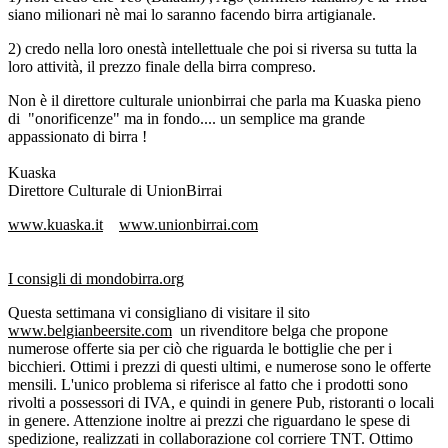
siano milionari nè mai lo saranno facendo birra artigianale.
2) credo nella loro onestà intellettuale che poi si riversa su tutta la
loro attività, il prezzo finale della birra compreso.
Non è il direttore culturale unionbirrai che parla ma Kuaska pieno
di "onorificenze" ma in fondo.... un semplice ma grande
appassionato di birra !
Kuaska
Direttore Culturale di UnionBirrai
www.kuaska.it
www.unionbirrai.com
I consigli di mondobirra.org
Questa settimana vi consigliano di visitare il sito
www.belgianbeersite.com
un rivenditore belga che propone
numerose offerte sia per ciò che riguarda le bottiglie che per i
bicchieri. Ottimi i prezzi di questi ultimi, e numerose sono le offerte
mensili. L'unico problema si riferisce al fatto che i prodotti sono
rivolti a possessori di IVA, e quindi in genere Pub, ristoranti o locali
in genere. Attenzione inoltre ai prezzi che riguardano le spese di
spedizione, realizzati in collaborazione col corriere TNT. Ottimo