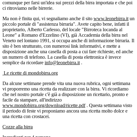
comunque per farsi un'idea sui prezzi della birra importata e che poi
ci ritroviamo nelle birrerie.
Ma non è finita qui, vi segnaliamo anche il sito
www.leonebirra.it
un
piccolo portale di "assistenza birraria". Avete capito bene, infatti il
proprietario, Alberto Carlesso, del locale "Birroteca locanda al
Leone" a Romano d'Ezzelino (VI), già Accademia della birra nel
Veneto nel lontano 1991, si occupa anche di informazione birraria. Il
sito è ben strutturato, con numerosi link informativi, e mette a
disposizione anche una casella di posta a cui fare richieste, ed anche
un numero di telefono. La casella di posta elettronica è invece
semplice da ricordare
info@leonebirra.it
.
Le ricette di mondobirra.org
Da alcune settimane prende vita una nuova rubrica, ogni settimana
vi proporremo una ricetta da realizzare con la birra. Vi ricordiamo
che nel nostro portale c'è già a disposizione un ricettario, pronto e
facile da stampare, all'indirizzo
www.mondobirra.org/download/ricette.pdf
. Questa settimana visto
il periodo di feste vi proponiamo ancora una ricetta molto dolce e
una ricetta con crostacei.
Cozze alla birra