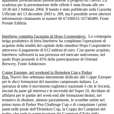
appaltante presenteranno pubblicamente il progetto ed i lavori. La
scadenza per la presentazione delle offerte è stata fissata alle ore
10:30 del 2 febbraio 2004. Il bando è stato pubblicato sulla Gazzetta
Ufficiale del 13 dicembre 2003 n. 289, ma è possibile avere ulteriori
informazioni chiamando ai numeri 06 67106631/ 65746489. Fonte
Portale Edilizia
Interbrew completa l'acquisto di Hops Cooperatieve.
La compagnia
belga produttrice di birra Interbrew ha completato l'operazione di
acquisto della totalità del capitale della olandese Hops Cooperatieve
attraverso il pagamento di 612 milioni di euro. Con questo acquisto,
Interbrew rafforzerà la sua presenza nel mercato sudcoreano, nel
quale Hops possiede il 45% della partecipazione di Oriental
Brewery. Fonte Adnkronos
Coppe Europee, nel weekend la Heineken Cup e Parker
Pen.
Nuovo fine settimana interamente dedicato alle Coppe Europee
per le dieci formazioni del massimo campionato italiano. La
speranza di tutto il movimento rugbistico nazionale è che le Società,
lasciati da parte gli interessi e le necessità del Super 10, decidano di
affidarsi per le partite del week-end alle formazioni titolari, nel
tentativo di ribaltare, almeno parzialmente, le sconfitte subite nel
primo turno di Parker Pen Challenge Cup o di conquistare i primi
punti nelle poule dell’Heineken Cup, la Coppa dei Campioni del
rugby, che vede la partecipazione dei Campioni d’Italia della