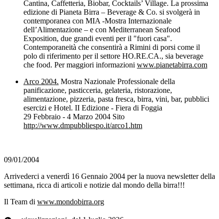
Cantina, Caffetteria, Biobar, Cocktails’ Village. La prossima
edizione di Pianeta Birra – Beverage & Co. si svolgerà in
contemporanea con MIA -Mostra Internazionale
dell’Alimentazione – e con Mediterranean Seafood
Exposition, due grandi eventi per il "fuori casa".
Contemporaneità che consentirà a Rimini di porsi come il
polo di riferimento per il settore HO.RE.CA., sia beverage
che food. Per maggiori informazioni
www.pianetabirra.com
Arco 2004.
Mostra Nazionale Professionale della
panificazione, pasticceria, gelateria, ristorazione,
alimentazione, pizzeria, pasta fresca, birra, vini, bar, pubblici
esercizi e Hotel. II Edizione - Fiera di Foggia
29 Febbraio - 4 Marzo 2004 Sito
http://www.dmpubbliespo.it/arco1.htm
09/01/2004
Arrivederci a venerdì 16 Gennaio 2004 per la nuova newsletter della
settimana, ricca di articoli e notizie dal mondo della birra!!!
Il Team di
www.mondobirra.org