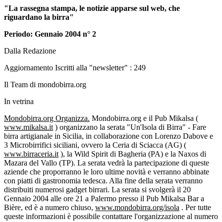
"La rassegna stampa, le notizie apparse sul web, che
riguardano la birra"
Periodo: Gennaio 2004 n° 2
Dalla Redazione
Aggiornamento Iscritti alla "newsletter" : 249
Il Team di mondobirra.org
In vetrina
Mondobirra.org Organizza.
Mondobirra.org e il Pub Mikalsa (
www.mikalsa.it
) organizzano la serata "Un'Isola di Birra" - Fare
birra artigianale in Sicilia, in collaborazione con Lorenzo Dabove e
3 Microbirrifici siciliani, ovvero la Ceria di Sciacca (AG) (
www.birraceria.it
), la Wild Spirit di Bagheria (PA) e la Naxos di
Mazara del Vallo (TP). La serata vedrà la partecipazione di queste
aziende che proporranno le loro ultime novità e verranno abbinate
con piatti di gastronomia tedesca. Alla fine della serata verranno
distribuiti numerosi gadget birrari. La serata si svolgerà il 20
Gennaio 2004 alle ore 21 a Palermo presso il Pub Mikalsa Bar a
Bière, ed è a numero chiuso,
www.mondobirra.org/isola
. Per tutte
queste informazioni è possibile contattare l'organizzazione al numero