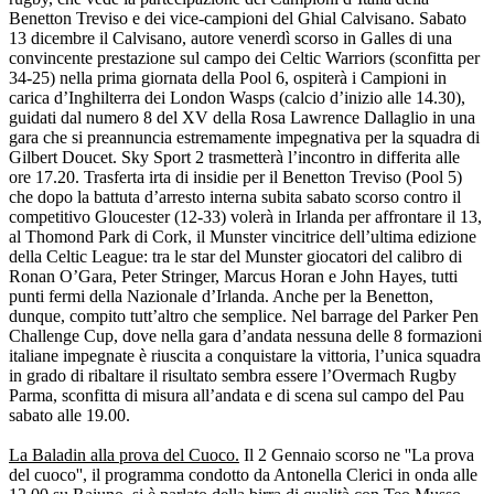
Benetton Treviso e dei vice-campioni del Ghial Calvisano. Sabato
13 dicembre il Calvisano, autore venerdì scorso in Galles di una
convincente prestazione sul campo dei Celtic Warriors (sconfitta per
34-25) nella prima giornata della Pool 6, ospiterà i Campioni in
carica d’Inghilterra dei London Wasps (calcio d’inizio alle 14.30),
guidati dal numero 8 del XV della Rosa Lawrence Dallaglio in una
gara che si preannuncia estremamente impegnativa per la squadra di
Gilbert Doucet. Sky Sport 2 trasmetterà l’incontro in differita alle
ore 17.20. Trasferta irta di insidie per il Benetton Treviso (Pool 5)
che dopo la battuta d’arresto interna subita sabato scorso contro il
competitivo Gloucester (12-33) volerà in Irlanda per affrontare il 13,
al Thomond Park di Cork, il Munster vincitrice dell’ultima edizione
della Celtic League: tra le star del Munster giocatori del calibro di
Ronan O’Gara, Peter Stringer, Marcus Horan e John Hayes, tutti
punti fermi della Nazionale d’Irlanda. Anche per la Benetton,
dunque, compito tutt’altro che semplice. Nel barrage del Parker Pen
Challenge Cup, dove nella gara d’andata nessuna delle 8 formazioni
italiane impegnate è riuscita a conquistare la vittoria, l’unica squadra
in grado di ribaltare il risultato sembra essere l’Overmach Rugby
Parma, sconfitta di misura all’andata e di scena sul campo del Pau
sabato alle 19.00.
La Baladin alla prova del Cuoco.
Il 2 Gennaio scorso ne ''La prova
del cuoco'', il programma condotto da Antonella Clerici in onda alle