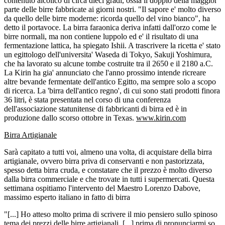
contenuto alcolico di circa dieci gradi, ossia il doppio della maggior
parte delle birre fabbricate ai giorni nostri. "Il sapore e' molto diverso
da quello delle birre moderne: ricorda quello del vino bianco", ha
detto il portavoce. La birra faraonica deriva infatti dall'orzo come le
birre normali, ma non contiene luppolo ed e' il risultato di una
fermentazione lattica, ha spiegato Ishii. A trascrivere la ricetta e' stato
un egittologo dell'universita' Waseda di Tokyo, Sakuji Yoshimura,
che ha lavorato su alcune tombe costruite tra il 2650 e il 2180 a.C.
La Kirin ha gia' annunciato che l'anno prossimo intende ricreare
altre bevande fermentate dell'antico Egitto, ma sempre solo a scopo
di ricerca. La 'birra dell'antico regno', di cui sono stati prodotti finora
36 litri, è stata presentata nel corso di una conferenza
dell'associazione statunitense di fabbricanti di birra ed è in
produzione dallo scorso ottobre in Texas.
www.kirin.com
Birra Artigianale
Sarà capitato a tutti voi, almeno una volta, di acquistare della birra
artigianale, ovvero birra priva di conservanti e non pastorizzata,
spesso detta birra cruda, e constatare che il prezzo è molto diverso
dalla birra commerciale e che trovate in tutti i supermercati. Questa
settimana ospitiamo l'intervento del Maestro Lorenzo Dabove,
massimo esperto italiano in fatto di birra
"[...] Ho atteso molto prima di scrivere il mio pensiero sullo spinoso
tema dei prezzi delle birre artigianali, [...] prima di pronunciarmi so