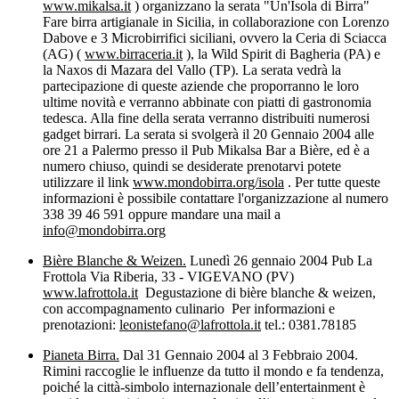
www.mikalsa.it
) organizzano la serata "Un'Isola di Birra"
Fare birra artigianale in Sicilia, in collaborazione con Lorenzo
Dabove e 3 Microbirrifici siciliani, ovvero la Ceria di Sciacca
(AG) (
www.birraceria.it
), la Wild Spirit di Bagheria (PA) e
la Naxos di Mazara del Vallo (TP). La serata vedrà la
partecipazione di queste aziende che proporranno le loro
ultime novità e verranno abbinate con piatti di gastronomia
tedesca. Alla fine della serata verranno distribuiti numerosi
gadget birrari. La serata si svolgerà il 20 Gennaio 2004 alle
ore 21 a Palermo presso il Pub Mikalsa Bar a Bière, ed è a
numero chiuso, quindi se desiderate prenotarvi potete
utilizzare il link
www.mondobirra.org/isola
. Per tutte queste
informazioni è possibile contattare l'organizzazione al numero
338 39 46 591 oppure mandare una mail a
info@mondobirra.org
Bière Blanche & Weizen.
Lunedì 26 gennaio 2004 Pub La
Frottola Via Riberia, 33 - VIGEVANO (PV)
www.lafrottola.it
Degustazione di bière blanche & weizen,
con accompagnamento culinario Per informazioni e
prenotazioni:
leonistefano@lafrottola.it
tel.: 0381.78185
Pianeta Birra.
Dal 31 Gennaio 2004 al 3 Febbraio 2004.
Rimini raccoglie le influenze da tutto il mondo e fa tendenza,
poiché la città-simbolo internazionale dell’entertainment è