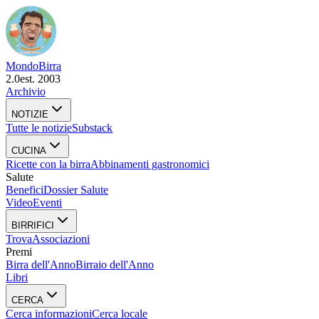
Mondo
Birra
2.0
est. 2003
Archivio
NOTIZIE
Tutte le notizie
Substack
CUCINA
Ricette con la birra
Abbinamenti gastronomici
Salute
Benefici
Dossier Salute
Video
Eventi
BIRRIFICI
Trova
Associazioni
Premi
Birra dell'Anno
Birraio dell'Anno
Libri
CERCA
Cerca informazioni
Cerca locale