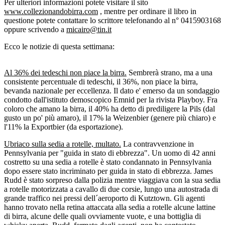
Per ulteriori informazioni potete visitare il sito
www.collezionandobirra.com
, mentre per ordinare il libro in
questione potete contattare lo scrittore telefonando al n° 0415903168
oppure scrivendo a
micairo@tin.it
Ecco le notizie di questa settimana:
Al 36% dei tedeschi non piace la birra.
Sembrerà strano, ma a una
consistente percentuale di tedeschi, il 36%, non piace la birra,
bevanda nazionale per eccellenza. Il dato e' emerso da un sondaggio
condotto dall'istituto demoscopico Emnid per la rivista Playboy. Fra
coloro che amano la birra, il 40% ha detto di prediligere la Pils (dal
gusto un po' più amaro), il 17% la Weizenbier (genere più chiaro) e
l'11% la Exportbier (da esportazione).
Ubriaco sulla sedia a rotelle, multato.
La contravvenzione in
Pennsylvania per "guida in stato di ebbrezza". Un uomo di 42 anni
costretto su una sedia a rotelle è stato condannato in Pennsylvania
dopo essere stato incriminato per guida in stato di ebbrezza. James
Rudd è stato sorpreso dalla polizia mentre viaggiava con la sua sedia
a rotelle motorizzata a cavallo di due corsie, lungo una autostrada di
grande traffico nei pressi dell´aeroporto di Kutztown. Gli agenti
hanno trovato nella retina attaccata alla sedia a rotelle alcune lattine
di birra, alcune delle quali ovviamente vuote, e una bottiglia di