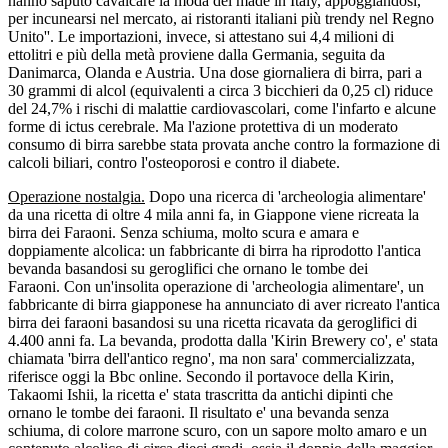
hanno saputo cavalcare la moda del made in Italy, appoggiandosi,
per incunearsi nel mercato, ai ristoranti italiani più trendy nel Regno
Unito''. Le importazioni, invece, si attestano sui 4,4 milioni di
ettolitri e più della metà proviene dalla Germania, seguita da
Danimarca, Olanda e Austria. Una dose giornaliera di birra, pari a
30 grammi di alcol (equivalenti a circa 3 bicchieri da 0,25 cl) riduce
del 24,7% i rischi di malattie cardiovascolari, come l'infarto e alcune
forme di ictus cerebrale. Ma l'azione protettiva di un moderato
consumo di birra sarebbe stata provata anche contro la formazione di
calcoli biliari, contro l'osteoporosi e contro il diabete.
Operazione nostalgia.
Dopo una ricerca di 'archeologia alimentare'
da una ricetta di oltre 4 mila anni fa, in Giappone viene ricreata la
birra dei Faraoni. Senza schiuma, molto scura e amara e
doppiamente alcolica: un fabbricante di birra ha riprodotto l'antica
bevanda basandosi su geroglifici che ornano le tombe dei
Faraoni. Con un'insolita operazione di 'archeologia alimentare', un
fabbricante di birra giapponese ha annunciato di aver ricreato l'antica
birra dei faraoni basandosi su una ricetta ricavata da geroglifici di
4.400 anni fa. La bevanda, prodotta dalla 'Kirin Brewery co', e' stata
chiamata 'birra dell'antico regno', ma non sara' commercializzata,
riferisce oggi la Bbc online. Secondo il portavoce della Kirin,
Takaomi Ishii, la ricetta e' stata trascritta da antichi dipinti che
ornano le tombe dei faraoni. Il risultato e' una bevanda senza
schiuma, di colore marrone scuro, con un sapore molto amaro e un