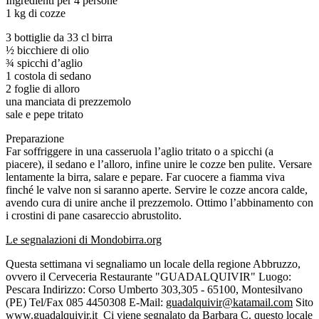
Ingredienti per 4 persone
1 kg di cozze
3 bottiglie da 33 cl birra
½ bicchiere di olio
¾ spicchi d’aglio
1 costola di sedano
2 foglie di alloro
una manciata di prezzemolo
sale e pepe tritato
Preparazione
Far soffriggere in una casseruola l’aglio tritato o a spicchi (a
piacere), il sedano e l’alloro, infine unire le cozze ben pulite. Versare
lentamente la birra, salare e pepare. Far cuocere a fiamma viva
finché le valve non si saranno aperte. Servire le cozze ancora calde,
avendo cura di unire anche il prezzemolo. Ottimo l’abbinamento con
i crostini di pane casareccio abrustolito.
Le segnalazioni di Mondobirra.org
Questa settimana vi segnaliamo un locale della regione Abbruzzo,
ovvero il Cerveceria Restaurante "GUADALQUIVIR" Luogo:
Pescara Indirizzo: Corso Umberto 303,305 - 65100, Montesilvano
(PE) Tel/Fax 085 4450308 E-Mail:
guadalquivir@katamail.com
Sito
www.guadalquivir.it
Ci viene segnalato da Barbara C. questo locale