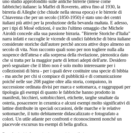
uno studio approfondito sulle antiche birrerie (intese come
fabbriche) italiane: la Maffei di Rovereto, attiva fino al 1930, la
birreria di Alleghe (che chiude nella stessa epoca) e le birrerie di
Chiavenna che per un secolo (1850-1950) è stato uno dei centri
italiani più attivi per la produzione della bevanda maltata. E adesso,
per i tipi di Mosè edizioni, è uscito l'ultimo omaggio che Michele
Airoldi concede alla sua passione birraria. "Birrerie Storiche d'Italia"
narra infatti e raccoglie le vicende di undici fabbriche di birra italiane
considerate storiche dall'autore perchè ancora attive dopo almeno un
secolo di vita. Non racconto quali sono per non togliere nulla alla
suspence dell'attesa e alla sorpresa della rivelazione, pienostica dato
che si tratta per la maggior parte di lettori adepti dell'arte. Desidero
però segnalare che il libro non è solo molto interessante per i
collezionisti di birra - per i quali deve costituire una specie di bibbia
- ma anche per chi si compiace di pubblicità e di comunicazione
poiché nelle sue 208 pagine oltre alla storia, compaiono, in
successione ordinata divisi per marca e sottomarca, e raggruppati per
tipologia gli esempi di quanto le fabbriche hanno prodotto in
manifesti, bicchieri, sottobicchieri, etichette, targhe smaltate da
osteria, posacenere in ceramica e alcuni esempi molto significativi di
lattine distribuite in speciali occasioni, delle marche e le relative
sottomarche, il tutto debitamente didascalizzato e fotografato a
colori. Un utile atlante per confronti e riconoscimenti nonché un
piacevole excursus tra esempi di bella grafica.