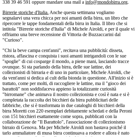
338 39 46 591 oppure mandare una mail a
info@mondobirra.org
.
Birrerie storiche d'Italia.
Anche questa settimana vogliamo
segnalarvi una vera chicca per noi amanti della birra, un libro che
ripercorre le tappe fondamentali della birra in Italia. Il libro che si
intitola "Birrerie storiche d'Italia" di Michele Airoldi, e per il quale vi
offriamo una breve recensione di Vittoria de Buzzaccarini dal
"Curioso".
"Chi la beve campa cent'anni", recitava una pubblicità: disseta,
ristora, affascina e conquista i suoi amanti intrigandoli con le sue
"spoglie" di cui cosparge il mondo, a piene mani, lasciando tracce
ovunque. Si sta parlando della birra, delle sue lattine, dei
collezionisti di birraria e di uno in particolare, Michele Airoldi, che
da vent'anni si dedica al cult della bionda in questione. All'inizio si è
trattato, come per molti, di raccogliere le lattine, ma il "gioco dei
barattoli" non soddisfaceva appieno la totalizzante curiosità
"birromane" che animava il nostro collezionista e così è nata e si è
completata la raccolta dei bicchieri da birra pubblicitari delle
fabbriche, che si è trasformata in due cataloghi di bicchieri della
birra Moretti con 220 esemplari debitamente schedati e della Peroni
con 151 bicchieri esattamente come sopra, pubblicati con la
collaborazione de "Il Barattolo", l'associazione di collezionismo
birraio di Genova. Ma per Michele Airoldi non bastava poiché il
tarlo ammaliatore di musa birra continuava a rodere e allora è nato