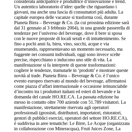
considerata anticipatrice e produttrice d’innovazione e trend.
Un autentico laboratorio d’idee: quelle che riguardano i
giovani, ma anche una fascia di consumatori più adulta. La
capitale europea delle vacanze si trasforma così, durante
Pianeta Birra – Beverage & Co. (la cui prossima edizione sarà
dal 31 gennaio al 3 febbraio 2004), in una grande passerella di
tendenze per l’universo del beverage, dove il bere si sposa
con le nuove proposte di locali serali e di intrattenimento. Se
fino a pochi anni fa, birra, vino, succhi, acque e via
enumerando, rappresentavano un momento necessario, ma
fuggente nei consumi individuali, oggi sono invece scelte
precise, rispecchiano o inducono uno stile di vita. La
manifestazione si fa interprete di queste trasformazioni:
cogliere le tendenze, tramutarle in ‘prodotti’ e mostrare queste
novità al trade. Pianeta Birra – Beverage & Co. è l’unico
evento europeo riservato al mondo del beverage, affermatosi
come piazza d’affari internazionale e occasione irrinunciabile
d’incontro tra i produttori italiani ed esteri di bevande e la
domanda del canale HO.RE.CA. La passata edizione ha
messo in contatto oltre 700 aziende con 51.789 visitatori. La
manifestazione, strettamente riservata agli operatori
professionali (grossisti, distributori, importatori, ristoratori,
gestori di pubblici esercizi, operatori del settore HO.RE.CA),
è suddivisa in aree tematiche: Le Birre, Le Acque (organizzata
in collaborazione con Mineracqua), Fruit Juices Zone, La