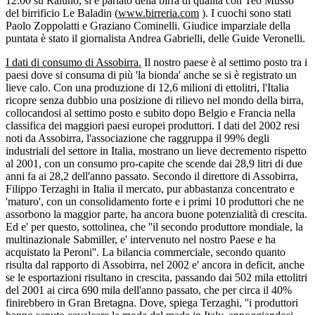
12.00 su Raiuno, si è parlato della birra di qualità con Teo Musso
del birrificio Le Baladin (
www.birreria.com
). I cuochi sono stati
Paolo Zoppolatti e Graziano Cominelli. Giudice imparziale della
puntata è stato il giornalista Andrea Gabrielli, delle Guide Veronelli.
I dati di consumo di Assobirra.
Il nostro paese è al settimo posto tra i
paesi dove si consuma di più 'la bionda' anche se si è registrato un
lieve calo. Con una produzione di 12,6 milioni di ettolitri, l'Italia
ricopre senza dubbio una posizione di rilievo nel mondo della birra,
collocandosi al settimo posto e subito dopo Belgio e Francia nella
classifica dei maggiori paesi europei produttori. I dati del 2002 resi
noti da Assobirra, l'associazione che raggruppa il 99% degli
industriali del settore in Italia, mostrano un lieve decremento rispetto
al 2001, con un consumo pro-capite che scende dai 28,9 litri di due
anni fa ai 28,2 dell'anno passato. Secondo il direttore di Assobirra,
Filippo Terzaghi in Italia il mercato, pur abbastanza concentrato e
'maturo', con un consolidamento forte e i primi 10 produttori che ne
assorbono la maggior parte, ha ancora buone potenzialità di crescita.
Ed e' per questo, sottolinea, che ''il secondo produttore mondiale, la
multinazionale Sabmiller, e' intervenuto nel nostro Paese e ha
acquistato la Peroni''. La bilancia commerciale, secondo quanto
risulta dal rapporto di Assobirra, nel 2002 e' ancora in deficit, anche
se le esportazioni risultano in crescita, passando dai 502 mila ettolitri
del 2001 ai circa 690 mila dell'anno passato, che per circa il 40%
finirebbero in Gran Bretagna. Dove, spiega Terzaghi, ''i produttori