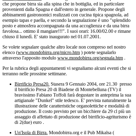
che propone birra sia alla spina che in bottiglia, ed in particolare
provenienti dalla Spagna e dall'estero in generale. Propone degli
abbinamenti gastronomici realizzati con cucina tipica spagnola, ad
esempio tapas e paella, e secondo la segnalazione è uno "splendido
posto e atmosfera accompagnata da una accoglienza e da una birra
favolosa... ottimo il mangiare!!!". I suoi orari: 16.00/02.00 e rimane
chiuso il lunedì. E' stato inaugurato nel 01.07.2001.
Se volete segnalare qualche altro locale non compreso nel nostro
elenco (
www.mondobirra.org/micro.htm
) potete segnalarlo
attraverso l'apposito modulo
www.mondobirra.org/segnala.htm
.
Per la rubrica degli appuntamenti vi segnaliamo alcuni eventi che si
terranno nelle prossime settimane.
Birrificio Presa20.
Stasera 9 Gennaio 2004, ore 21.30 presso
il birrificio Presa 20 di Biadene di Montebelluna (TV) il
bravissimo Fabiano Toffoli farà degustare in anteprima la sua
artigianale "Dunkel" stile tedesco. E' prevista naturalmente la
illustrazione delle caratteristiche organolettiche e modalità di
produzione. Il costo previsto per un bicchiere da 29 cl più un
assaggio di affettato di produzione del birrificio-agriturismo è
di 2(due) euro .
Un'Isola di Birra.
Mondobirra.org e il Pub Mikalsa (