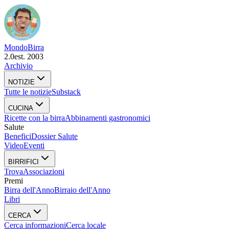
Mondo
Birra
2.0
est. 2003
Archivio
NOTIZIE
Tutte le notizie
Substack
CUCINA
Ricette con la birra
Abbinamenti gastronomici
Salute
Benefici
Dossier Salute
Video
Eventi
BIRRIFICI
Trova
Associazioni
Premi
Birra dell'Anno
Birraio dell'Anno
Libri
CERCA
Cerca informazioni
Cerca locale