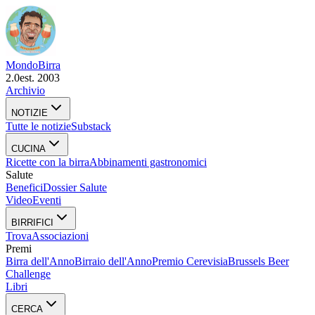
Mondo
Birra
2.0
est. 2003
Archivio
NOTIZIE
Tutte le notizie
Substack
CUCINA
Ricette con la birra
Abbinamenti gastronomici
Salute
Benefici
Dossier Salute
Video
Eventi
BIRRIFICI
Trova
Associazioni
Premi
Birra dell'Anno
Birraio dell'Anno
Premio Cerevisia
Brussels Beer
Challenge
Libri
CERCA