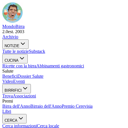
Mondo
Birra
2.0
est. 2003
Archivio
NOTIZIE
Tutte le notizie
Substack
CUCINA
Ricette con la birra
Abbinamenti gastronomici
Salute
Benefici
Dossier Salute
Video
Eventi
BIRRIFICI
Trova
Associazioni
Premi
Birra dell'Anno
Birraio dell'Anno
Premio Cerevisia
Libri
CERCA
Cerca informazioni
Cerca locale