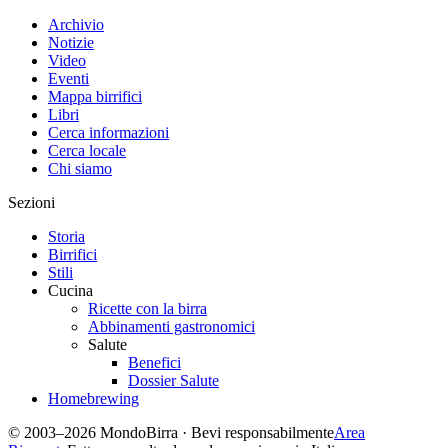
Archivio
Notizie
Video
Eventi
Mappa birrifici
Libri
Cerca informazioni
Cerca locale
Chi siamo
Sezioni
Storia
Birrifici
Stili
Cucina
Ricette con la birra
Abbinamenti gastronomici
Salute
Benefici
Dossier Salute
Homebrewing
© 2003–2026 MondoBirra · Bevi responsabilmente
Area