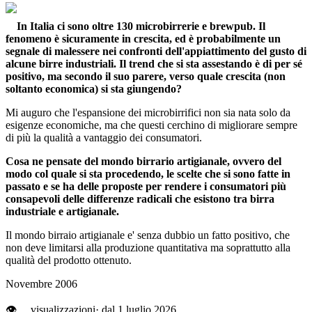
In Italia ci sono oltre 130 microbirrerie e brewpub. Il
fenomeno è sicuramente in crescita, ed è probabilmente un
segnale di malessere nei confronti dell'appiattimento del gusto di
alcune birre industriali. Il trend che si sta assestando è di per sé
positivo, ma secondo il suo parere, verso quale crescita (non
soltanto economica) si sta giungendo?
Mi auguro che l'espansione dei microbirrifici non sia nata solo da
esigenze economiche, ma che questi cerchino di migliorare sempre
di più la qualità a vantaggio dei consumatori.
Cosa ne pensate del mondo birrario artigianale, ovvero del
modo col quale si sta procedendo, le scelte che si sono fatte in
passato e se ha delle proposte per rendere i consumatori più
consapevoli delle differenze radicali che esistono tra birra
industriale e artigianale.
Il mondo birraio artigianale e' senza dubbio un fatto positivo, che
non deve limitarsi alla produzione quantitativa ma soprattutto alla
qualità del prodotto ottenuto.
Novembre 2006
👁
…
visualizzazioni
· dal 1 luglio 2026