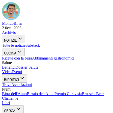
Mondo
Birra
2.0
est. 2003
Archivio
NOTIZIE
Tutte le notizie
Substack
CUCINA
Ricette con la birra
Abbinamenti gastronomici
Salute
Benefici
Dossier Salute
Video
Eventi
BIRRIFICI
Trova
Associazioni
Premi
Birra dell'Anno
Birraio dell'Anno
Premio Cerevisia
Brussels Beer
Challenge
Libri
CERCA