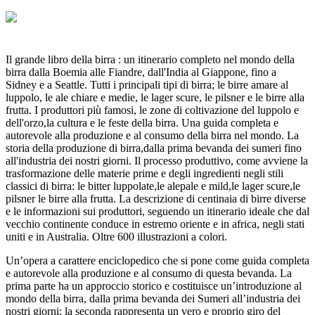
Il grande libro della birra : un itinerario completo nel mondo della
birra dalla Boemia alle Fiandre, dall'India al Giappone, fino a
Sidney e a Seattle. Tutti i principali tipi di birra; le birre amare al
luppolo, le ale chiare e medie, le lager scure, le pilsner e le birre alla
frutta. I produttori più famosi, le zone di coltivazione del luppolo e
dell'orzo,la cultura e le feste della birra. Una guida completa e
autorevole alla produzione e al consumo della birra nel mondo. La
storia della produzione di birra,dalla prima bevanda dei sumeri fino
all'industria dei nostri giorni. Il processo produttivo, come avviene la
trasformazione delle materie prime e degli ingredienti negli stili
classici di birra: le bitter luppolate,le alepale e mild,le lager scure,le
pilsner le birre alla frutta. La descrizione di centinaia di birre diverse
e le informazioni sui produttori, seguendo un itinerario ideale che dal
vecchio continente conduce in estremo oriente e in africa, negli stati
uniti e in Australia. Oltre 600 illustrazioni a colori.
Un’opera a carattere enciclopedico che si pone come guida completa
e autorevole alla produzione e al consumo di questa bevanda. La
prima parte ha un approccio storico e costituisce un’introduzione al
mondo della birra, dalla prima bevanda dei Sumeri all’industria dei
nostri giorni; la seconda rappresenta un vero e proprio giro del