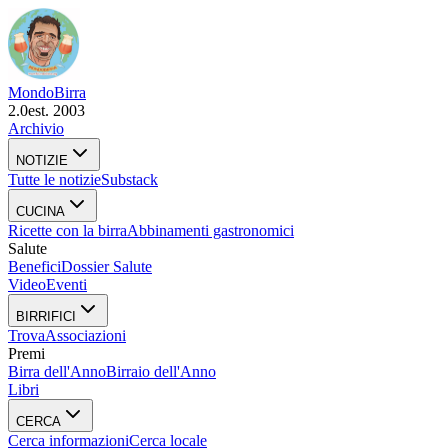
Mondo
Birra
2.0
est. 2003
Archivio
NOTIZIE
Tutte le notizie
Substack
CUCINA
Ricette con la birra
Abbinamenti gastronomici
Salute
Benefici
Dossier Salute
Video
Eventi
BIRRIFICI
Trova
Associazioni
Premi
Birra dell'Anno
Birraio dell'Anno
Libri
CERCA
Cerca informazioni
Cerca locale