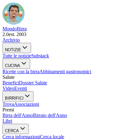
Mondo
Birra
2.0
est. 2003
Archivio
NOTIZIE
Tutte le notizie
Substack
CUCINA
Ricette con la birra
Abbinamenti gastronomici
Salute
Benefici
Dossier Salute
Video
Eventi
BIRRIFICI
Trova
Associazioni
Premi
Birra dell'Anno
Birraio dell'Anno
Libri
CERCA
Cerca informazioni
Cerca locale