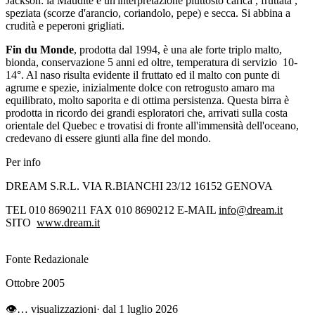
Jackson: la Maudite è un'interpretazione piuttosto carica , fruttata ,
speziata (scorze d'arancio, coriandolo, pepe) e secca. Si abbina a
crudità e peperoni grigliati.
Fin du Monde
, prodotta dal 1994, è una ale forte triplo malto,
bionda, conservazione 5 anni ed oltre, temperatura di servizio 10-
14°. Al naso risulta evidente il fruttato ed il malto con punte di
agrume e spezie, inizialmente dolce con retrogusto amaro ma
equilibrato, molto saporita e di ottima persistenza. Questa birra è
prodotta in ricordo dei grandi esploratori che, arrivati sulla costa
orientale del Quebec e trovatisi di fronte all'immensità dell'oceano,
credevano di essere giunti alla fine del mondo.
Per info
DREAM S.R.L.
VIA R.BIANCHI 23/12 16152 GENOVA
TEL 010 8690211 FAX 010 8690212 E-MAIL
info@dream.it
SITO
www.dream.it
Fonte Redazionale
Ottobre 2005
👁
…
visualizzazioni
· dal 1 luglio 2026