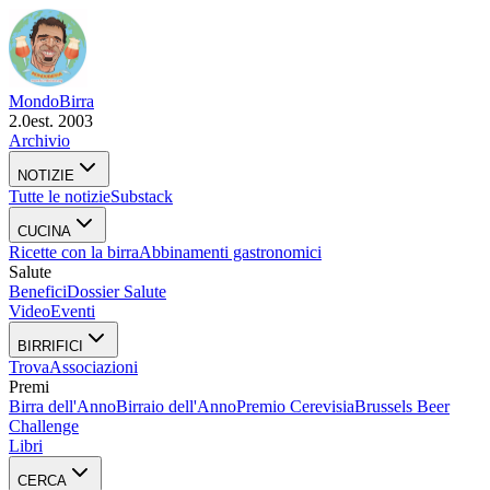
Mondo
Birra
2.0
est. 2003
Archivio
NOTIZIE
Tutte le notizie
Substack
CUCINA
Ricette con la birra
Abbinamenti gastronomici
Salute
Benefici
Dossier Salute
Video
Eventi
BIRRIFICI
Trova
Associazioni
Premi
Birra dell'Anno
Birraio dell'Anno
Premio Cerevisia
Brussels Beer
Challenge
Libri
CERCA