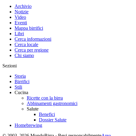
Archivio
Notizie
Video
Eventi
Mappa birrifici
Libri
Cerca informazioni
Cerca locale
Cerca per regione
Chi siamo
Sezioni
Storia
Birrifici
Stili
Cucina
Ricette con la birra
Abbinamenti gastronomici
Salute
Benefici
Dossier Salute
Homebrewing
© 2003–2026 MondoBirra · Bevi responsabilmente
Area