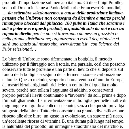
prodotti d’importazione sul mercato italiano. Ci dice Luigi Pupillo,
socio di Dream insieme a Paolo Molinari e Francesco Remondini,
…
da settembre selezioneremo, a causa della produzione limitata,
pensate che Unibroue non consegna da dicembre a marzo perché
rimangono bloccati dal ghiaccio, 100 pubs in Italia che saranno i
soli a poter avere questi prodotti, acquistabili solo da noi e con un
rapporto diretto
perché non si troveranno da nessun grossista o
nella grande distribuzione; organizzeremo eventi degustativi e ci
sarà uno spazio sul nostro sito,
www.dreamit.it
, con l'elenco dei
Pubs selezionati
…
Le birre di Unibroue sono rifermentate in bottiglia, il metodo
utilizzato per il filtraggio non è totale, ma parziale, così che possono
conservare tutte le proteine e una parte di lievito che si deposita sul
fondo della bottiglia a seguito della fermentazione e carbonazione
naturale. Questo metodo, scoperto da una ventina d’anni in Europa
da mastri birrai artigianali, richiede un controllo di qualità molto
severo, perché non tollera l’aggiunta di additivi o conservanti
proprio perché i lieviti continuano a “lavorare” da soli, prima e dopo
l’imbottigliamento. La rifermentazione in bottiglia permette inoltre di
raggiungere un grado alcolico sostenuto, senza che questo prevalga
sul gusto della birra. Tutto ciò consente una grande diversificazione
rispetto alle altre birre, un gusto in evoluzione, un sapore più ricco,
un’eccellente risorsa di vitamina B, una durata più lunga nel tempo,
la naturalità del prodotto, un’immagine straordinaria del marchio e,