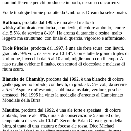
non indifferente per chi produce e importa, nessuna concorrenza.
Fra le tipologie birraie prodotte da Unibroue, Dream ha selezionato:
Raftman
, prodotta dal 1995, è una ale al malto di
whisky affumicato con torba , con lieviti, di colore ambrato, tenore
alc. 5.5%, da servire a 8-10°. Ha aroma di arancio e resina, malto
leggero ma strutturato, con finale di quercia, vigoroso e affumicato.
Trois Pistoles
, prodotta dal 1997, è una ale forte scura, con lieviti,
grad. alc. 9% vol., da servire a 10-14°. Come tutte le grandi triples di
Unibroue, invecchia dai 5 ai 10 anni, migliorando con il tempo. Al
naso risulta evidente il malto, con sentori di cioccolata e melassa di
rhum scuro.
Blanche de Chambly
, prodotta dal 1992, è una blanche di colore
giallo paglierino torbido, con lieviti, di grad. alc. 5% vol., da servire
a 5-6°. Aspra e rinfrescante, si abbina a insalate, verdure, pesci e
crostacei. Nel 1995 ha vinto la medaglia d’argento al Campionato
Mondiale della Birra.
Maudite
, prodotta dal 1992, è una ale forte e speziata , di colore
ambrato, tenore alc. 8%, durata di conservazione 5 anni ed oltre,
temperatura di servizio 10-14°. Secondo Brian Glover, guru della
birra, si tratta di una matura e focosa ale rossa. Dice Michael