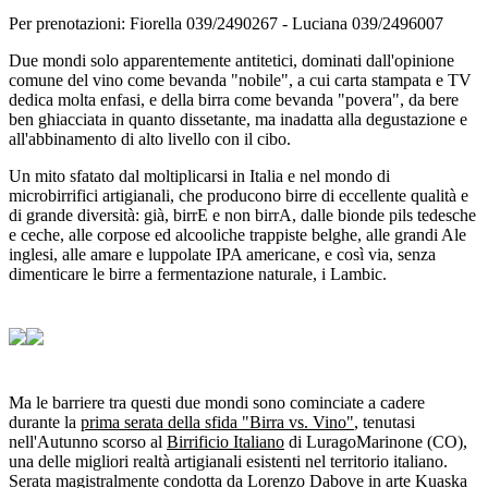
Per prenotazioni: Fiorella 039/2490267 - Luciana 039/2496007
Due mondi solo apparentemente antitetici, dominati dall'opinione
comune del vino come bevanda "nobile", a cui carta stampata e TV
dedica molta enfasi, e della birra come bevanda "povera", da bere
ben ghiacciata in quanto dissetante, ma inadatta alla degustazione e
all'abbinamento di alto livello con il cibo.
Un mito sfatato dal moltiplicarsi in Italia e nel mondo di
microbirrifici artigianali, che producono birre di eccellente qualità e
di grande diversità: già, birrE e non birrA, dalle bionde pils tedesche
e ceche, alle corpose ed alcooliche trappiste belghe, alle grandi Ale
inglesi, alle amare e luppolate IPA americane, e così via, senza
dimenticare le birre a fermentazione naturale, i Lambic.
Ma le barriere tra questi due mondi sono cominciate a cadere
durante la
prima serata della sfida "Birra vs. Vino"
, tenutasi
nell'Autunno scorso al
Birrificio Italiano
di LuragoMarinone (CO),
una delle migliori realtà artigianali esistenti nel territorio italiano.
Serata magistralmente condotta da
Lorenzo Dabove in arte Kuaska