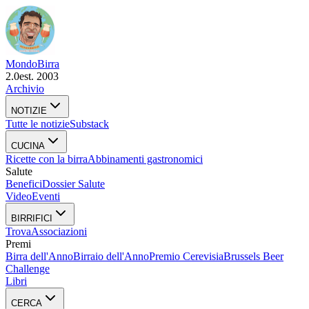
Mondo
Birra
2.0
est. 2003
Archivio
NOTIZIE
Tutte le notizie
Substack
CUCINA
Ricette con la birra
Abbinamenti gastronomici
Salute
Benefici
Dossier Salute
Video
Eventi
BIRRIFICI
Trova
Associazioni
Premi
Birra dell'Anno
Birraio dell'Anno
Premio Cerevisia
Brussels Beer
Challenge
Libri
CERCA