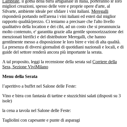
Lambrate
, il gotha della birra artigianale in Italia, porteranno le loro
migliori creazioni, spesso delle vere e proprie opere d'arte, al
Silvarte, ambiente ideale per sfidare i vini italiani.
Meregalli
risponderà portando nell'arena i vini italiani ed esteri dal miglior
rapporto qualità/prezzo. Ci teniamo a precisare che l'alto livello
qualitativo della location e dei cibi, ad un costo che si preannuncia
molto contenuto, e' garantita grazie alla gentile sponsorizzazione dei
menzionati birrifici e del distributore Meregalli, che hanno
gentilmente messo a disposizione le loro birre e vini di alta qualità.
La presenza di diversi giornalisti di quotidiani nazionali e locali, e di
guide del settore renderà ancora più importante la serata.
A tal proposito, leggi la recensione della serata sul
Corriere della
Sera, Sezione ViviMilano
Menu della Serata
l’aperitivo a buffet nel Salone delle Feste:
Vino e birra con fantasia di tartine e stuzzichini salati (disposti su 3
isole)
la cena a tavola nel Salone delle Feste:
Tagliolini con capesante e punte di asparagi