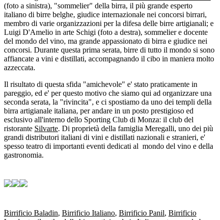
(foto a sinistra), "sommelier" della birra, il più grande esperto
italiano di birre belghe, giudice internazionale nei concorsi birrari,
membro di varie organizzazioni per la difesa delle birre artigianali; e
Luigi D'Amelio in arte Schigi (foto a destra), sommelier e docente
del mondo del vino, ma grande appassionato di birra e giudice nei
concorsi. Durante questa prima serata, birre di tutto il mondo si sono
affiancate a vini e distillati, accompagnando il cibo in maniera molto
azzeccata.
Il risultato di questa sfida "amichevole" e' stato praticamente in
pareggio, ed e' per questo motivo che siamo qui ad organizzare una
seconda serata, la "rivincita", e ci spostiamo da uno dei templi della
birra artigianale italiana, per andare in un posto prestigioso ed
esclusivo all'interno dello Sporting Club di Monza: il club del
ristorante
Silvarte
. Di proprietà della famiglia Meregalli, uno dei più
grandi distributori italiani di vini e distillati nazionali e stranieri, e'
spesso teatro di importanti eventi dedicati al mondo del vino e della
gastronomia.
Birrificio Baladin
,
Birrificio Italiano
,
Birrificio Panil
,
Birrificio