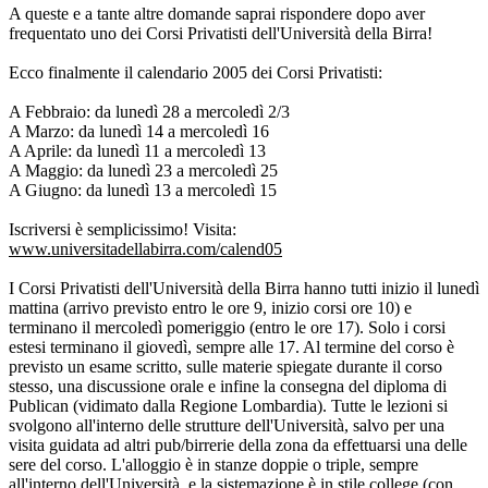
A queste e a tante altre domande saprai rispondere dopo aver
frequentato uno dei Corsi Privatisti dell'Università della Birra!
Ecco finalmente il calendario 2005 dei Corsi Privatisti:
A Febbraio: da lunedì 28 a mercoledì 2/3
A Marzo: da lunedì 14 a mercoledì 16
A Aprile: da lunedì 11 a mercoledì 13
A Maggio: da lunedì 23 a mercoledì 25
A Giugno: da lunedì 13 a mercoledì 15
Iscriversi è semplicissimo! Visita:
www.universitadellabirra.com/calend05
I Corsi Privatisti dell'Università della Birra hanno tutti inizio il lunedì
mattina (arrivo previsto entro le ore 9, inizio corsi ore 10) e
terminano il mercoledì pomeriggio (entro le ore 17). Solo i corsi
estesi terminano il giovedì, sempre alle 17. Al termine del corso è
previsto un esame scritto, sulle materie spiegate durante il corso
stesso, una discussione orale e infine la consegna del diploma di
Publican (vidimato dalla Regione Lombardia). Tutte le lezioni si
svolgono all'interno delle strutture dell'Università, salvo per una
visita guidata ad altri pub/birrerie della zona da effettuarsi una delle
sere del corso. L'alloggio è in stanze doppie o triple, sempre
all'interno dell'Università, e la sistemazione è in stile college (con