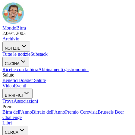
Mondo
Birra
2.0
est. 2003
Archivio
NOTIZIE
Tutte le notizie
Substack
CUCINA
Ricette con la birra
Abbinamenti gastronomici
Salute
Benefici
Dossier Salute
Video
Eventi
BIRRIFICI
Trova
Associazioni
Premi
Birra dell'Anno
Birraio dell'Anno
Premio Cerevisia
Brussels Beer
Challenge
Libri
CERCA