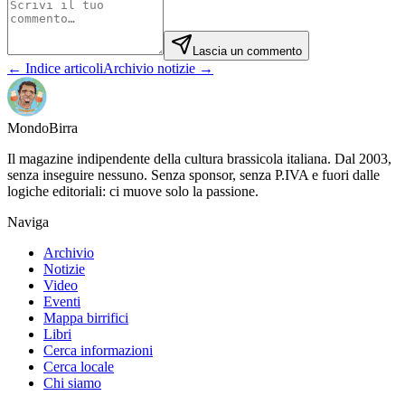
Lascia un commento
← Indice articoli
Archivio notizie →
Mondo
Birra
Il magazine indipendente della cultura brassicola italiana. Dal 2003,
senza inseguire nessuno. Senza sponsor, senza P.IVA e fuori dalle
logiche editoriali: ci muove solo la passione.
Naviga
Archivio
Notizie
Video
Eventi
Mappa birrifici
Libri
Cerca informazioni
Cerca locale
Chi siamo