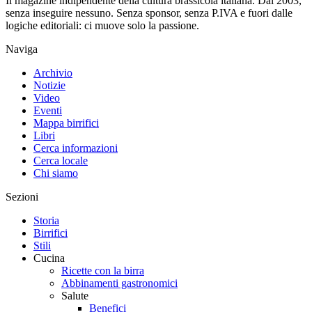
Il magazine indipendente della cultura brassicola italiana. Dal 2003,
senza inseguire nessuno. Senza sponsor, senza P.IVA e fuori dalle
logiche editoriali: ci muove solo la passione.
Naviga
Archivio
Notizie
Video
Eventi
Mappa birrifici
Libri
Cerca informazioni
Cerca locale
Chi siamo
Sezioni
Storia
Birrifici
Stili
Cucina
Ricette con la birra
Abbinamenti gastronomici
Salute
Benefici