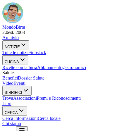
Mondo
Birra
2.0
est. 2003
Archivio
NOTIZIE
Tutte le notizie
Substack
CUCINA
Ricette con la birra
Abbinamenti gastronomici
Salute
Benefici
Dossier Salute
Video
Eventi
BIRRIFICI
Trova
Associazioni
Premi e Riconoscimenti
Libri
CERCA
Cerca informazioni
Cerca locale
Chi siamo