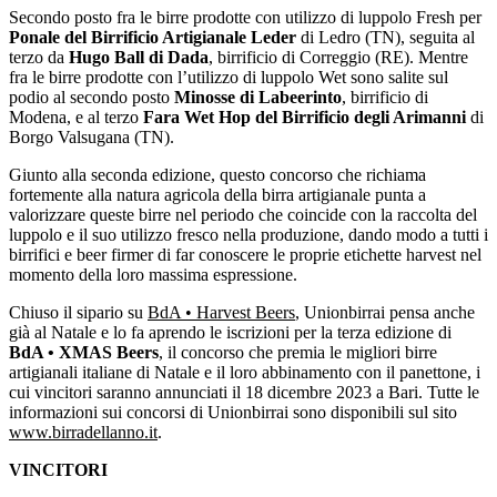
Secondo posto fra le birre prodotte con utilizzo di luppolo Fresh per
Ponale del Birrificio Artigianale Leder
di Ledro (TN), seguita al
terzo da
Hugo Ball di Dada
, birrificio di Correggio (RE). Mentre
fra le birre prodotte con l’utilizzo di luppolo Wet sono salite sul
podio al secondo posto
Minosse di Labeerinto
, birrificio di
Modena, e al terzo
Fara Wet Hop del Birrificio degli Arimanni
di
Borgo Valsugana (TN).
Giunto alla seconda edizione, questo concorso che richiama
fortemente alla natura agricola della birra artigianale punta a
valorizzare queste birre nel periodo che coincide con la raccolta del
luppolo e il suo utilizzo fresco nella produzione, dando modo a tutti i
birrifici e beer firmer di far conoscere le proprie etichette harvest nel
momento della loro massima espressione.
Chiuso il sipario su
BdA • Harvest Beers
, Unionbirrai pensa anche
già al Natale e lo fa aprendo le iscrizioni per la terza edizione di
BdA • XMAS Beers
, il concorso che premia le migliori birre
artigianali italiane di Natale e il loro abbinamento con il panettone, i
cui vincitori saranno annunciati il 18 dicembre 2023 a Bari. Tutte le
informazioni sui concorsi di Unionbirrai sono disponibili sul sito
www.birradellanno.it
.
VINCITORI