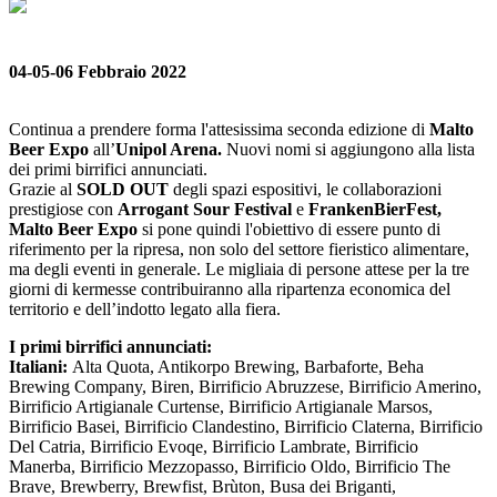
04-05-06 Febbraio 2022
Continua a prendere forma l'attesissima seconda edizione di
Malto
Beer Expo
all’
Unipol Arena.
Nuovi nomi si aggiungono alla lista
dei primi birrifici annunciati.
Grazie al
SOLD OUT
degli spazi espositivi, le collaborazioni
prestigiose con
Arrogant Sour Festival
e
FrankenBierFest,
Malto Beer Expo
si pone quindi l'obiettivo di essere punto di
riferimento per la ripresa, non solo del settore fieristico alimentare,
ma degli eventi in generale. Le migliaia di persone attese per la tre
giorni di kermesse contribuiranno alla ripartenza economica del
territorio e dell’indotto legato alla fiera.
I primi birrifici annunciati:
Italiani:
Alta Quota, Antikorpo Brewing, Barbaforte, Beha
Brewing Company, Biren, Birrificio Abruzzese, Birrificio Amerino,
Birrificio Artigianale Curtense, Birrificio Artigianale Marsos,
Birrificio Basei, Birrificio Clandestino, Birrificio Claterna, Birrificio
Del Catria, Birrificio Evoqe, Birrificio Lambrate, Birrificio
Manerba, Birrificio Mezzopasso, Birrificio Oldo, Birrificio The
Brave, Brewberry, Brewfist, Brùton, Busa dei Briganti,