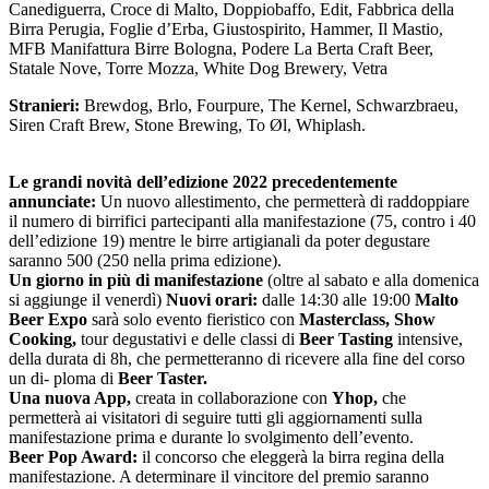
Canediguerra, Croce di Malto, Doppiobaffo, Edit, Fabbrica della
Birra Perugia, Foglie d’Erba, Giustospirito, Hammer, Il Mastio,
MFB Manifattura Birre Bologna, Podere La Berta Craft Beer,
Statale Nove, Torre Mozza, White Dog Brewery, Vetra
Stranieri:
Brewdog, Brlo, Fourpure, The Kernel, Schwarzbraeu,
Siren Craft Brew, Stone Brewing, To Øl, Whiplash.
Le grandi novità dell’edizione 2022 precedentemente
annunciate:
Un nuovo allestimento, che permetterà di raddoppiare
il numero di birrifici partecipanti alla manifestazione (75, contro i 40
dell’edizione 19) mentre le birre artigianali da poter degustare
saranno 500 (250 nella prima edizione).
Un giorno in più di manifestazione
(oltre al sabato e alla domenica
si aggiunge il venerdì)
Nuovi orari:
dalle 14:30 alle 19:00
Malto
Beer Expo
sarà solo evento fieristico con
Masterclass, Show
Cooking,
tour degustativi e delle classi di
Beer Tasting
intensive,
della durata di 8h, che permetteranno di ricevere alla fine del corso
un di- ploma di
Beer Taster.
Una nuova App,
creata in collaborazione con
Yhop,
che
permetterà ai visitatori di seguire tutti gli aggiornamenti sulla
manifestazione prima e durante lo svolgimento dell’evento.
Beer Pop Award:
il concorso che eleggerà la birra regina della
manifestazione. A determinare il vincitore del premio saranno