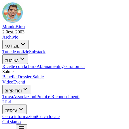
Mondo
Birra
2.0
est. 2003
Archivio
NOTIZIE
Tutte le notizie
Substack
CUCINA
Ricette con la birra
Abbinamenti gastronomici
Salute
Benefici
Dossier Salute
Video
Eventi
BIRRIFICI
Trova
Associazioni
Premi e Riconoscimenti
Libri
CERCA
Cerca informazioni
Cerca locale
Chi siamo