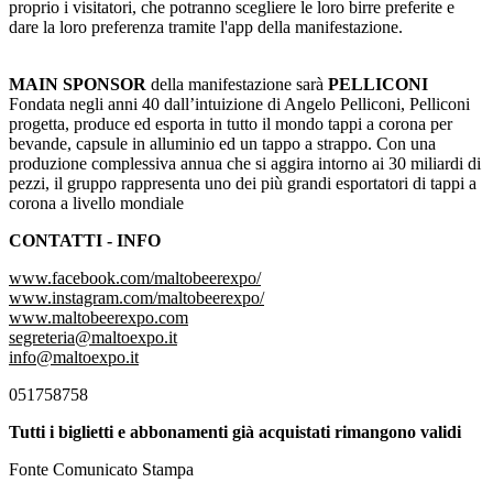
proprio i visitatori, che potranno scegliere le loro birre preferite e
dare la loro preferenza tramite l'app della manifestazione.
MAIN SPONSOR
della manifestazione sarà
PELLICONI
Fondata negli anni 40 dall’intuizione di Angelo Pelliconi, Pelliconi
progetta, produce ed esporta in tutto il mondo tappi a corona per
bevande, capsule in alluminio ed un tappo a strappo. Con una
produzione complessiva annua che si aggira intorno ai 30 miliardi di
pezzi, il gruppo rappresenta uno dei più grandi esportatori di tappi a
corona a livello mondiale
CONTATTI - INFO
www.facebook.com/maltobeerexpo/
www.instagram.com/maltobeerexpo/
www.maltobeerexpo.com
segreteria@maltoexpo.it
info@maltoexpo.it
051758758
Tutti i biglietti e abbonamenti già acquistati rimangono validi
Fonte Comunicato Stampa