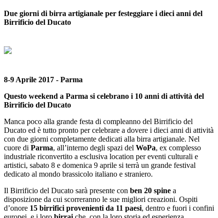
Due giorni di birra artigianale per festeggiare i dieci anni del
Birrificio del Ducato
8-9 Aprile 2017 - Parma
Questo weekend a Parma si celebrano i 10 anni di attività del
Birrificio del Ducato
Manca poco alla grande festa di compleanno del Birrificio del
Ducato ed è tutto pronto per celebrare a dovere i dieci anni di attività
con due giorni completamente dedicati alla birra artigianale. Nel
cuore di
Parma
, all’interno degli spazi del
WoPa
, ex complesso
industriale riconvertito a esclusiva location per eventi culturali e
artistici, sabato 8 e domenica 9 aprile si terrà un grande festival
dedicato al mondo brassicolo italiano e straniero.
Il Birrificio del Ducato sarà presente con
ben 20 spine
a
disposizione da cui scorreranno le sue migliori creazioni. Ospiti
d’onore
15 birrifici provenienti da 11 paesi
, dentro e fuori i confini
europei, e i loro
birrai
che, con la loro storia ed esperienza,