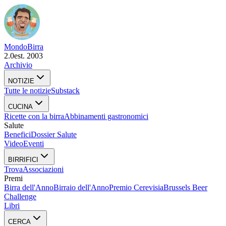
Mondo
Birra
2.0
est. 2003
Archivio
NOTIZIE
Tutte le notizie
Substack
CUCINA
Ricette con la birra
Abbinamenti gastronomici
Salute
Benefici
Dossier Salute
Video
Eventi
BIRRIFICI
Trova
Associazioni
Premi
Birra dell'Anno
Birraio dell'Anno
Premio Cerevisia
Brussels Beer
Challenge
Libri
CERCA