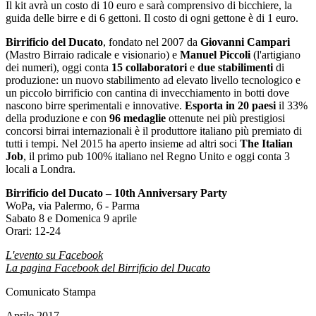
Il kit avrà un costo di 10 euro e sarà comprensivo di bicchiere, la
guida delle birre e di 6 gettoni. Il costo di ogni gettone è di 1 euro.
Birrificio del Ducato
, fondato nel 2007 da
Giovanni Campari
(Mastro Birraio radicale e visionario) e
Manuel Piccoli
(l'artigiano
dei numeri), oggi conta
15 collaboratori
e
due stabilimenti
di
produzione: un nuovo stabilimento ad elevato livello tecnologico e
un piccolo birrificio con cantina di invecchiamento in botti dove
nascono birre sperimentali e innovative.
Esporta in 20 paesi
il 33%
della produzione e con
96 medaglie
ottenute nei più prestigiosi
concorsi birrai internazionali è il produttore italiano più premiato di
tutti i tempi. Nel 2015 ha aperto insieme ad altri soci
The Italian
Job
, il primo pub 100% italiano nel Regno Unito e oggi conta 3
locali a Londra.
Birrificio del Ducato – 10th Anniversary Party
WoPa, via Palermo, 6 - Parma
Sabato 8 e Domenica 9 aprile
Orari: 12-24
L'evento su Facebook
La pagina Facebook del Birrificio del Ducato
Comunicato Stampa
Aprile 2017