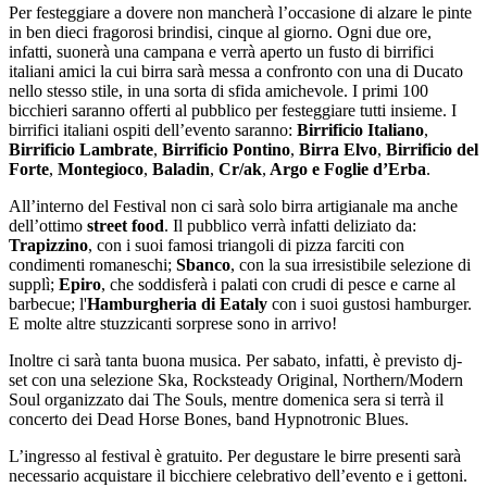
Per festeggiare a dovere non mancherà l’occasione di alzare le pinte
in ben dieci fragorosi brindisi, cinque al giorno. Ogni due ore,
infatti, suonerà una campana e verrà aperto un fusto di birrifici
italiani amici la cui birra sarà messa a confronto con una di Ducato
nello stesso stile, in una sorta di sfida amichevole. I primi 100
bicchieri saranno offerti al pubblico per festeggiare tutti insieme. I
birrifici italiani ospiti dell’evento saranno:
Birrificio Italiano
,
Birrificio Lambrate
,
Birrificio Pontino
,
Birra Elvo
,
Birrificio del
Forte
,
Montegioco
,
Baladin
,
Cr/ak
,
Argo e Foglie d’Erba
.
All’interno del Festival non ci sarà solo birra artigianale ma anche
dell’ottimo
street food
. Il pubblico verrà infatti deliziato da:
Trapizzino
, con i suoi famosi triangoli di pizza farciti con
condimenti romaneschi;
Sbanco
, con la sua irresistibile selezione di
supplì;
Epiro
, che soddisferà i palati con crudi di pesce e carne al
barbecue; l'
Hamburgheria di Eataly
con i suoi gustosi hamburger.
E molte altre stuzzicanti sorprese sono in arrivo!
Inoltre ci sarà tanta buona musica. Per sabato, infatti, è previsto dj-
set con una selezione Ska, Rocksteady Original, Northern/Modern
Soul organizzato dai The Souls, mentre domenica sera si terrà il
concerto dei Dead Horse Bones, band Hypnotronic Blues.
L’ingresso al festival è gratuito. Per degustare le birre presenti sarà
necessario acquistare il bicchiere celebrativo dell’evento e i gettoni.