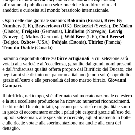
offriranno al pubblico una selezione delle loro birre, oltre ad
aneddoti e curiosità sul mondo brassicolo internazionale.
Ospiti delle due giornate saranno:
Bakunin
(Russia),
Brew By
Numbers
(UK),
Beavertown
(UK),
Brekeriet
(Svezia),
De Molen
(Olanda),
Freigeist
(Germania),
Lindheim
(Norvegia),
Lervig
(Norvegia),
Mahrs
(Germania),
Wild Beer
(UK),
Oud Beersel
(Belgio),
Oxbow
(USA),
Pohjala
(Estonia),
Thiriez
(Francia),
Trou du Diable
(Canada).
Saranno disponibili
oltre 70 birre artigianali
la cui selezione sarà
votata alla varietà e all’eccellenza, garantite dai grandi nomi presenti
e dall’indiscussa qualità offerta proprio dal Birrificio del Ducato, che
negli anni si è distinto nel panorama italiano (e non solo) soprattutto
grazie all’estro e alla personalità del suo mastro birraio,
Giovanni
Campari
.
Il birrificio, nel tempo, si è affermato sul mercato nazionale ed estero
e la sua eccellente produzione ha ricevuto numerosi riconoscimenti.
Le birre del Ducato, infatti, spiccano per varietà e originalità e sono
in grado di accontentare anche i palati più esigenti grazie all’uso dei
luppoli selezionati, alle speziature ricercate, agli affinamenti in botte
e alle ricette votate alla sperimentazione ma anche alla cura del
dettaglio.