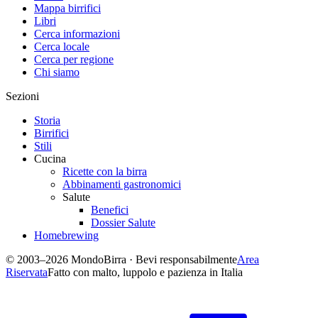
Mappa birrifici
Libri
Cerca informazioni
Cerca locale
Cerca per regione
Chi siamo
Sezioni
Storia
Birrifici
Stili
Cucina
Ricette con la birra
Abbinamenti gastronomici
Salute
Benefici
Dossier Salute
Homebrewing
© 2003–2026 MondoBirra · Bevi responsabilmente
Area
Riservata
Fatto con malto, luppolo e pazienza in Italia