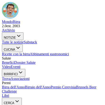
Mondo
Birra
2.0
est. 2003
Archivio
NOTIZIE
Tutte le notizie
Substack
CUCINA
Ricette con la birra
Abbinamenti gastronomici
Salute
Benefici
Dossier Salute
Video
Eventi
BIRRIFICI
Trova
Associazioni
Premi
Birra dell'Anno
Birraio dell'Anno
Premio Cerevisia
Brussels Beer
Challenge
Libri
CERCA