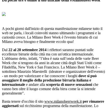
Da poche ore è online il sito ufficiale della #MilanoBeerWeek
A pochi giorni dall'inizio di questa manifestazione milanese tutto il
web ne parla, i locali coinvolti stanno ultimando i programmi e la
curiosità cresce. La Milano Beer Week è l'evento birrario di cui
Milano aveva bisogno e finalmente eccolo qua!
Dal
22 al 28 settembre 2014
i riflettori saranno puntati sulle
eccellenze birrarie della città ma con un'ottica internazionale.
L'abbiamo detto, infatti, "l’idea è nata sull’onda delle varie Beer
Week che si tengono da anni in alcune città degli Stati Uniti come
Filadelfia, New York e San Francisco. La Milano Beer Week è –
sottolinea Maurizio Maestrelli (ideatore e organizzatore dell'evento)
- un modo per valorizzare e far conoscere i luoghi
dove si può
assaggiare il meglio della produzione birraria italiana e
internazionale
e andare alla
scoperta di nuove sensazioni
che
vanno ben oltre il luogo comune della birra come la si intende
generalmente".
Basta tenere d'occhio il sito
www.milanobeerweek.it
per rimanere
aggiornati
sul ricchissimo programma della manifestazione. Lo