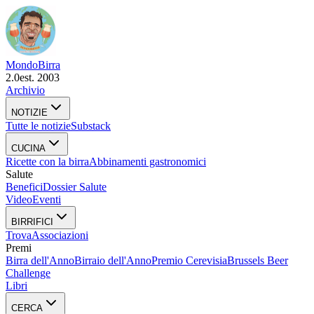
Mondo
Birra
2.0
est. 2003
Archivio
NOTIZIE
Tutte le notizie
Substack
CUCINA
Ricette con la birra
Abbinamenti gastronomici
Salute
Benefici
Dossier Salute
Video
Eventi
BIRRIFICI
Trova
Associazioni
Premi
Birra dell'Anno
Birraio dell'Anno
Premio Cerevisia
Brussels Beer
Challenge
Libri
CERCA