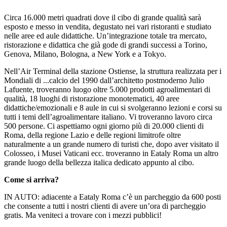
Circa 16.000 metri quadrati dove il cibo di grande qualità sarà
esposto e messo in vendita, degustato nei vari ristoranti e studiato
nelle aree ed aule didattiche. Un’integrazione totale tra mercato,
ristorazione e didattica che già gode di grandi successi a Torino,
Genova, Milano, Bologna, a New York e a Tokyo.
Nell’Air Terminal della stazione Ostiense, la struttura realizzata per i
Mondiali di ...calcio del 1990 dall’architetto postmoderno Julio
Lafuente, troveranno luogo oltre 5.000 prodotti agroalimentari di
qualità, 18 luoghi di ristorazione monotematici, 40 aree
didattiche/emozionali e 8 aule in cui si svolgeranno lezioni e corsi su
tutti i temi dell’agroalimentare italiano. Vi troveranno lavoro circa
500 persone. Ci aspettiamo ogni giorno più di 20.000 clienti di
Roma, della regione Lazio e delle regioni limitrofe oltre
naturalmente a un grande numero di turisti che, dopo aver visitato il
Colosseo, i Musei Vaticani ecc. troveranno in Eataly Roma un altro
grande luogo della bellezza italica dedicato appunto al cibo.
Come si arriva?
IN AUTO: adiacente a Eataly Roma c’è un parcheggio da 600 posti
che consente a tutti i nostri clienti di avere un’ora di parcheggio
gratis. Ma veniteci a trovare con i mezzi pubblici!